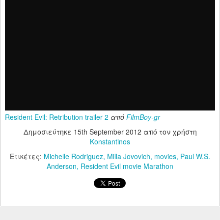
Resident Evil: Retribution trailer 2
από
FilmBoy-gr
Δημοσιεύτηκε
15th September 2012
από τον χρήστη
Konstantinos
Ετικέτες:
Michelle Rodriguez
Milla Jovovich
movies
Paul W.S.
Anderson
Resident Evil movie Marathon