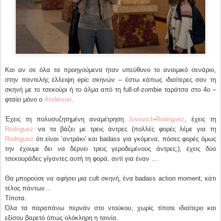
Και αν σε όλα τα προηγούμενα ήταν υπεύθυνο το αναιμικό σενάριο,
στην παντελής έλλειψη epic σκηνών – έστω κάπως ιδιαίτερες σαν τη
σκηνή με το τσεκούρι ή το άλμα από τη full-of-zombie ταράτσα στο 4ο –
φταίει μόνο ο
Anderson
.
Έχεις τη πολυσυζητημένη αναμέτρηση
Jovovich
-
Rodriguez
, έχεις τη
Rodriguez
να τα βάζει με τρεις άντρες (πολλές φορές λέμε για τη
Rodriguez
ότι είναι ‘αντράκι’ και badass για γκόμενα, πόσες φορές όμως
την έχουμε δει να δέρνει τρεις γεροδεμένους άντρες;), έχεις δύο
τσεκουράδες γίγαντες αυτή τη φορά, αντί για έναν …
Θα μπορούσε να αφήσει μια cult σκηνή, ένα badass action moment, κάτι
τέλος πάντων…
Τίποτα.
Όλα τα παραπάνω περνάν στο ντούκου, χωρίς τίποτε ιδιαίτερο και
εξίσου βαρετό όπως ολόκληρη η ταινία.