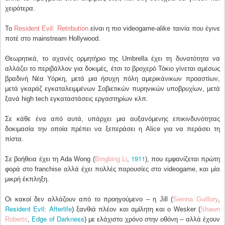
χειρότερα.
Το
Resident Evil: Retribution
είναι η πιο videogame-alike ταινία που έγινε
ποτέ στο mainstream Hollywood.
Θεωρητικά, το αχανές ορμητήριο της Umbrella έχει τη δυνατότητα να
αλλάζει το περιβάλλον για δοκιμές, έτσι το βροχερό Τόκιο γίνεται αμέσως
βραδινή Νέα Υόρκη, μετά μια ήσυχη πόλη αμερικάνικων προαστίων,
μετά γκαράζ εγκαταλειμμένων Σοβιετικών πυρηνικών υποβρυχίων, μετά
ξανά high tech εγκαταστάσεις εργαστηρίων κλπ.
Σε κάθε ένα από αυτά, υπάρχει μια αυξανόμενης επικινδυνότητας
δοκιμασία την οποία πρέπει να ξεπεράσει η Alice για να περάσει τη
πίστα.
1911
Σε βοήθεια έχει τη Ada Wong (
Bingbing Li
,
), που εμφανίζεται πρώτη
φορά στο franchise αλλά έχει πολλές παρουσίες στο videogame, και μία
μικρή έκπληξη.
Οι κακοί δεν αλλάζουν από το προηγούμενο – η Jill (
Sienna Guillory
,
Resident Evil: Afterlife
) ξανθιά πλέον και αμίλητη και ο Wesker (
Shawn
Edge of Darkness
Roberts
,
) με ελάχιστο χρόνο στην οθόνη – αλλά έχουν