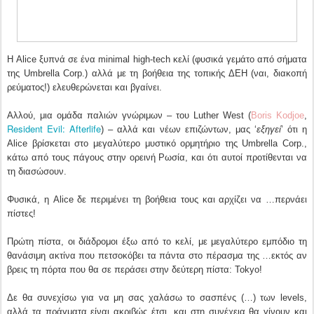
Η Alice ξυπνά σε ένα minimal high-tech κελί (φυσικά γεμάτο από σήματα
της Umbrella Corp.) αλλά με τη βοήθεια της τοπικής ΔΕΗ (ναι, διακοπή
ρεύματος!) ελευθερώνεται και βγαίνει.
Αλλού, μια ομάδα παλιών γνώριμων – του Luther West (
Boris Kodjoe
,
Resident Evil: Afterlife
) – αλλά και νέων επιζώντων, μας ‘
εξηγεί
’ ότι η
Alice βρίσκεται στο μεγαλύτερο μυστικό ορμητήριο της Umbrella Corp.,
κάτω από τους πάγους στην ορεινή Ρωσία, και ότι αυτοί προτίθενται να
τη διασώσουν.
Φυσικά, η Alice δε περιμένει τη βοήθεια τους και αρχίζει να …περνάει
πίστες!
Πρώτη πίστα, οι διάδρομοι έξω από το κελί, με μεγαλύτερο εμπόδιο τη
θανάσιμη ακτίνα που πετσοκόβει τα πάντα στο πέρασμα της …εκτός αν
βρεις τη πόρτα που θα σε περάσει στην δεύτερη πίστα: Tokyo!
Δε θα συνεχίσω για να μη σας χαλάσω το σασπένς (…) των levels,
αλλά τα πράγματα είναι ακριβώς έτσι, και στη συνέχεια θα γίνουν και