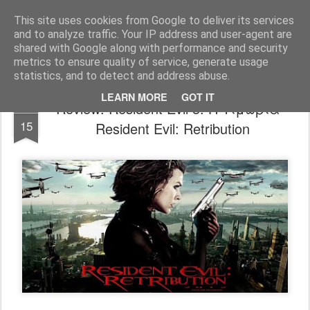
FilmBoy
This site uses cookies from Google to deliver its services
and to analyze traffic. Your IP address and user-agent are
shared with Google along with performance and security
metrics to ensure quality of service, generate usage
statistics, and to detect and address abuse.
LEARN MORE
GOT IT
Review: Resident Evil 5: Η Τιμωρία -
SEP
15
Resident Evil: Retribution