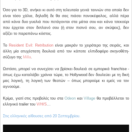
Όσο για το 3D, ανήκει κι αυτό στη τελευταία γενιά ταινιών στα οποία δεν
είναι τόσο χάλια, δηλαδή δε θα σας πιάσει πονοκέφαλος, αλλά πέρα
από κάνα δυο γυαλιά που πετάγονται στα μάτια σου και κάνα τσεκούρι
που έρχεται στον διπλανό σου (ή στον πισινό σου, αν σκύψεις), δεν
αξίζει το παραπάνω κόστος.
Το
Resident Evil: Retribution
είναι μακράν το χειρότερο της σειράς, και
άλλη μία ατυχέστατη δουλειά από τον κάποτε ελπιδοφόρο σκηνοθέτη-
σύζυγο της
Milla
.
Ωστόσο, μπορεί να συνεχίσει να βρίσκει δουλειά σε εμπορικά franchise -
όπως έχω καταλάβει χρόνια τώρα, το Hollywood δεν δουλεύει με τη δική
μας λογική, τη λογική των θεατών – όπως μπορούμε κι εμείς να τον
αγνοούμε.
Κρίμα, γιατί στις προβολές του στα
Odeon
και
Village
θα προβάλλεται το
ελληνικό trailer του
V/H/S
…
Στις ελληνικές αίθουσες από 20 Σεπτεμβρίου.