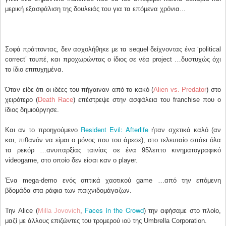
μερική εξασφάλιση της δουλειάς του για τα επόμενα χρόνια...
Σοφά πράττοντας, δεν ασχολήθηκε με τα sequel δείχνοντας ένα ‘political
correct’ τουπέ, και προχωρώντας ο ίδιος σε νέα project …δυστυχώς όχι
το ίδιο επιτυχημένα.
Όταν είδε ότι οι ιδέες του πήγαιναν από το κακό (
Alien vs. Predator
) στο
χειρότερο (
Death Race
) επέστρεψε στην ασφάλεια του franchise που ο
ίδιος δημιούργησε.
Resident Evil: Afterlife
Και αν το προηγούμενο
ήταν σχετικά καλό (αν
και, πιθανόν να είμαι ο μόνος που του άρεσε), στο τελευταίο σπάει όλα
τα ρεκόρ …ανυπαρξίας ταινίας σε ένα 95λεπτο κινηματογραφικό
videogame, στο οποίο δεν είσαι καν ο player.
Ένα mega-demo ενός οπτικά χαοτικού game …από την επόμενη
βδομάδα στα ράφια των παιχνιδομάγαζων.
Faces in the Crowd
Την Alice (
Milla Jovovich
,
) την αφήσαμε στο πλοίο,
μαζί με άλλους επιζώντες του τρομερού ιού της Umbrella Corporation.