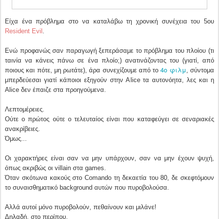
Είχα ένα πρόβλημα στο να καταλάβω τη χρονική συνέχεια του 5ου
Resident Evil
.
Ενώ προφανώς σαν παραγωγή ξεπεράσαμε το πρόβλημα του πλοίου (τι
ταινία να κάνεις πάνω σε ένα πλοίο;) ανατινάζοντας του (γιατί, από
4ο φιλμ
ποιους και πότε, μη ρωτάτε), άρα συνεχίζουμε από το
, σύντομα
μπερδεύεσαι γιατί κάποιοι εξηγούν στην Alice τα αυτονόητα, λες και η
Alice δεν έπαιζε στα προηγούμενα.
Λεπτομέρειες.
Ούτε ο πρώτος ούτε ο τελευταίος είναι που καταφεύγει σε σεναριακές
ανακρίβειες.
Όμως...
Οι χαρακτήρες είναι σαν να μην υπάρχουν, σαν να μην έχουν ψυχή,
όπως ακριβώς οι villain στα games.
Όταν σκότωνα κακούς στο Comando τη δεκαετία του 80, δε σκεφτόμουν
το συναισθηματικό background αυτών που πυροβολούσα.
Αλλά αυτοί μόνο πυροβολούν, πεθαίνουν και μιλάνε!
Δηλαδή, στο περίπου.