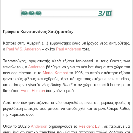
Γράφει ο Κωνσταντίνος Χατζηπαπάς.
Κάποτε στην Αμερική (…) εμφανίστηκε ένας υπέροχος νέος σκηνοθέτης,
ο
Paul W.S. Anderson
– σκέτο
Paul Anderson
τότε.
Ταλαντούχος, οραματιστής αλλά εξίσου fan-based με τους θεατές των
ταινιών του, ο
Anderson
βάλθηκε να γίνει το νέο hot όνομα στο χώρο του
new age cinema με το
Mortal Kombat
το 1995, το οποίο απέκτησε εξίσου
φανατικούς φίλους και εχθρούς, άρα πέτυχε τους στόχους των studios,
και επίσης να γίνει ‘
ο νέος Ridley Scott
’ στον χώρο του sci-fi horror με το
θαυμάσιο
Event Horizon
δυο χρόνια μετά.
Αυτό που δεν φαντάζονται οι νέοι σκηνοθέτες είναι ότι, μερικές φορές, η
μεγαλύτερη επιτυχία σου μπορεί να αποδειχθεί και το μεγαλύτερο λάθος
της καριέρας σου.
Όταν το 2002 ο
Anderson
δημιουργούσε το
Resident Evil
, δε περίμενε να
γίνει ένα σημαντικό franchise που θα του αποφέρει πολλά δολάρια και