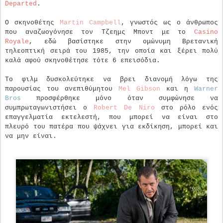
Departed
.
Ο σκηνοθέτης
Martin Campbell
, γνωστός ως ο άνθρωπος
που αναζωογόνησε τον Τζεημς Μποντ με το
Casino
Royale
, εδώ βασίστηκε στην ομώνυμη Βρετανική
τηλεοπτική σειρά του 1985, την οποία και ξέρει πολύ
καλά αφού σκηνοθέτησε τότε 6 επεισόδια.
Το φιλμ δυσκολεύτηκε να βρει διανομή λόγω της
παρουσίας του ανεπιθύμητου
Mel Gibson
και η
Warner
Bros
προσφέρθηκε μόνο όταν συμφώνησε να
συμπρωταγωνιστήσει ο
Robert De Niro
στο ρόλο ενός
επαγγελματία εκτελεστή, που μπορεί να είναι στο
πλευρό του πατέρα που ψάχνει για εκδίκηση, μπορεί και
να μην είναι.