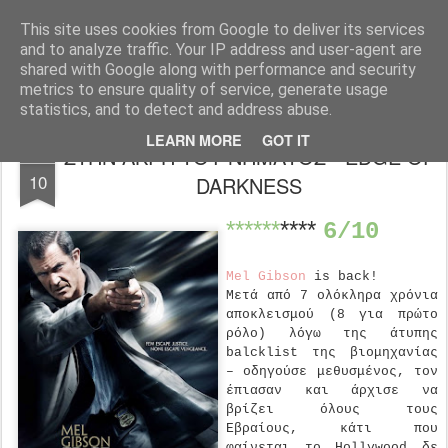
FilmBoy
This site uses cookies from Google to deliver its services
and to analyze traffic. Your IP address and user-agent are
shared with Google along with performance and security
metrics to ensure quality of service, generate usage
statistics, and to detect and address abuse.
LEARN MORE
GOT IT
ΣΤΗΝ ΑΚΡΗ ΤΟΥ ΝΗΜΑΤΟΣ - EDGE OF
FEB
10
DARKNESS
******
****
6/10
Mel Gibson
is back!
Μετά από 7 ολόκληρα χρόνια
αποκλεισμού (8 για πρώτο
ρόλο) λόγω της άτυπης
balcklist της βιομηχανίας
– οδηγούσε μεθυσμένος, τον
έπιασαν και άρχισε να
βρίζει όλους τους
Εβραίους, κάτι που
φαίνεται το Hollywood δε