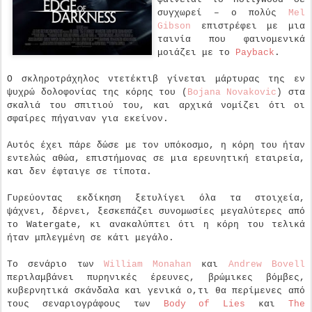
συγχωρεί – ο πολύς
Mel
Gibson
επιστρέφει με μια
ταινία που φαινομενικά
μοιάζει με το
Payback
.
Ο σκληροτράχηλος ντετέκτιβ γίνεται μάρτυρας της εν
ψυχρώ δολοφονίας της κόρης του (
Bojana Novakovic
) στα
σκαλιά του σπιτιού του, και αρχικά νομίζει ότι οι
σφαίρες πήγαιναν για εκείνον.
Αυτός έχει πάρε δώσε με τον υπόκοσμο, η κόρη του ήταν
εντελώς αθώα, επιστήμονας σε μια ερευνητική εταιρεία,
και δεν έφταιγε σε τίποτα.
Γυρεύοντας εκδίκηση ξετυλίγει όλα τα στοιχεία,
ψάχνει, δέρνει, ξεσκεπάζει συνομωσίες μεγαλύτερες από
το Watergate, κι ανακαλύπτει ότι η κόρη του τελικά
ήταν μπλεγμένη σε κάτι μεγάλο.
Το σενάριο των
William Monahan
και
Andrew Bovell
περιλαμβάνει πυρηνικές έρευνες, βρώμικες βόμβες,
κυβερνητικά σκάνδαλα και γενικά ο,τι θα περίμενες από
τους σεναριογράφους των
Body of Lies
και
The