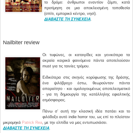
το δρόμο: άνθρωποι εναντίον ζόμπι, κατά
προτίμηση σε μια αποκλεισμένη τοποθεσία
(σπίτι, εμπορικό κέντρο, νησί).
ΔΙΑΒΑΣΤΕ ΤΗ ΣΥΝΕΧΕΙΑ
.
Nailbiter review
Οι τυφώνες, οι καταιγίδες και γενικότερα τα
ακραία καιρικά φαινόμενα πάντα αποτελούσαν
must για τις ταινίες τρόμου.
Ειδικότερα στις σκηνές κορύφωσης της δράσης,
ένα ψιλόβροχο έστω, θεωρούνταν πάντα
απαραίτητο - και ομολογουμένως αποτελεσματικό
- για τη δημιουργία της κατάλληλης εφιαλτικής
ατμόσφαιρας.
Πάνω σ’ αυτή την κλασική ιδέα πατάει και το
φιλόδοξο αυτό indie horror του, ως επί το πλείστον
μικρομηκά
Patrick Rea
, με την ελπίδα να μας εντυπωσιάσει.
ΔΙΑΒΑΣΤΕ ΤΗ ΣΥΝΕΧΕΙΑ
.