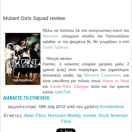
Mutant Girls Squad review
Θέλω να πιστεύω ότι στο αναγνωστικό κοινό του
Horrorant
υπάρχουν οπαδοί του Γιαπωνέζικου
splatter, οι πιο ψαγμένοι δε, θα γνωρίζουν τι εστί
Sushi Typhoon
.
…Ησυχία ακούω.
Λοιπόν, η νεόκοπη εταιρεία (μετράει μόλις 2
χρόνια ζωής) είναι παράρτημα του γηραιότερου
Ιαπωνικού studio, της
Nikkatsu Corporation
, και
είναι υπεύθυνη για τίτλους όπως
Aliens vs Ninja
και
Karate-Robo Zaborgar
αλλά και του αρκετά
Cold Fish
καλού
.
ΔΙΑΒΑΣΤΕ ΤΗ ΣΥΝΕΧΕΙΑ
.
Δημοσιεύτηκε
18th July 2012
από τον χρήστη
Konstantinos
Ετικέτες:
Asian Films
Horrorant Weekly
movies
South American
Films