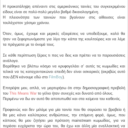
Η προκατάληψη απέναντι στις αμερικάνικες ταινίες του συγκεκριμένου
είδους είναι σε πολύ-πολύ μεγάλο βαθμό δικαιολογημένη.
Η πλειονότητα των ταινιών που βγαίνουν στις αίθουσες είναι
τουλάχιστον χάσιμο χρόνου.
Όταν, όμως, έχουμε και μερικές εξαιρέσεις να υποδείξουμε, καλό θα
ήταν να ξεφορτωνόμαστε για λίγο την κάπα της κουλτούρας και να λέμε
τα πράγματα με το όνομά τους.
Σε κάθε περίπτωση ξέρεις τι πας να δεις και πρέπει να το παρουσιάσεις
ανάλογα.
Βαρέθηκα να βλέπω κόσμο να κρυφογελάει σ’ αυτές τις κωμωδίες και
τελικά να τις καταχαντακώνει επειδή δεν είναι οσκαρικές (ακριβώς αυτό
που ΔΕΝ κάνουμε εδώ στο
FilmBoy
).
Επιτρέψτε μου, απλά, να μαρτυρήσω ότι στην δημοσιογραφική προβολή
του
This Means War
το γέλιο ήταν συνεχές και δυνατό από όλους.
Περιμένω να δω αν αυτό θα αποτυπωθεί και στα κείμενα του καθενός.
Προφανώς και δεν μιλάμε για μία ταινία που θα σαρώσει τα βραβεία ή
θα μας κάνει καλύτερους ανθρώπους, την επόμενη φορά, όμως, που
κάποιος θα μου ζητήσει μια πρόταση mainstream κωμωδίας, για να
περάσει ευχάριστα την ώρα του, θα έχω και άλλη μία εναλλακτική να