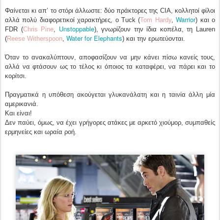
Φαίνεται κι απ’ το στόρι άλλωστε: δύο πράκτορες της CIA, κολλητοί φίλοι
Warrior
αλλά πολύ διαφορετικοί χαρακτήρες, ο Tuck (
Tom Hardy
,
) και ο
Unstoppable
FDR (
Chris Pine
,
), γνωρίζουν την ίδια κοπέλα, τη Lauren
Water for Elephants
(
Reese Witherspoon
,
) και την ερωτεύονται.
Όταν το ανακαλύπτουν, αποφασίζουν να μην κάνει πίσω κανείς τους,
αλλά να φτάσουν ως το τέλος κι όποιος τα καταφέρει, να πάρει και το
κορίτσι.
Πραγματικά η υπόθεση ακούγεται γλυκανάλατη και η ταινία άλλη μία
αμερικανιά.
Και είναι!
Δεν παύει, όμως, να έχει γρήγορες ατάκες με αρκετό χιούμορ, συμπαθείς
ερμηνείες και ωραία ροή.