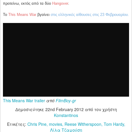
προτείνω, εκτός από τα δύο
Hangover
.
Το
This Means War
βγαίνει
στις ελληνικές αίθουσες στις 23 Φεβρουαρίου.
This Means War trailer
από
FilmBoy-gr
Δημοσιεύτηκε
22nd February 2012
από τον χρήστη
Konstantinos
Ετικέτες:
Chris Pine
movies
Reese Witherspoon
Tom Hardy
Λίλα Τζαμούση