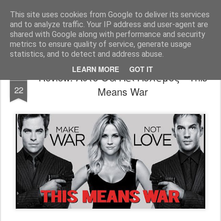
FilmBoy
This site uses cookies from Google to deliver its services
and to analyze traffic. Your IP address and user-agent are
shared with Google along with performance and security
metrics to ensure quality of service, generate usage
statistics, and to detect and address abuse.
LEARN MORE
GOT IT
Review: Αυτό Θα Πει Πόλεμος - This
FEB
22
Means War