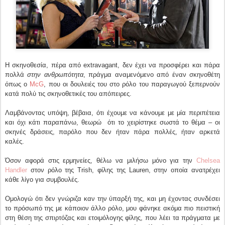
Η σκηνοθεσία, πέρα από extravagant, δεν έχει να προσφέρει και πάρα
πολλά
στην ανθρωπότητα
, πράγμα αναμενόμενο από έναν σκηνοθέτη
όπως ο
McG
, που οι δουλειές του στο ρόλο του παραγωγού ξεπερνούν
κατά πολύ τις σκηνοθετικές του απόπειρες.
Λαμβάνοντας υπόψη, βέβαια, ότι έχουμε να κάνουμε με μία περιπέτεια
και όχι κάτι παραπάνω, θεωρώ ότι το χειρίστηκε σωστά το θέμα – οι
σκηνές δράσεις, παρόλο που δεν ήταν πάρα πολλές, ήταν αρκετά
καλές.
Όσον αφορά στις ερμηνείες, θέλω να μιλήσω μόνο για την
Chelsea
Handler
στον ρόλο της Trish, φίλης της Lauren, στην οποία ανατρέχει
κάθε λίγο για συμβουλές.
Ομολογώ ότι δεν γνώριζα καν την ύπαρξή της, και μη έχοντας συνδέσει
το πρόσωπό της με κάποιον άλλο ρόλο, μου φάνηκε ακόμα πιο πειστική
στη θέση της σπιρτόζας και ετοιμόλογης φίλης, που λέει τα πράγματα με