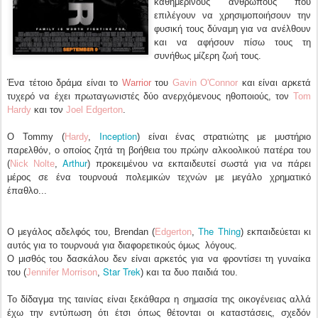
καθημερινούς ανθρώπους που
επιλέγουν να χρησιμοποιήσουν την
φυσική τους δύναμη για να ανέλθουν
και να αφήσουν πίσω τους τη
συνήθως μίζερη ζωή τους.
Ένα τέτοιο δράμα είναι το
Warrior
του
Gavin O'Connor
και είναι αρκετά
τυχερό να έχει πρωταγωνιστές δύο ανερχόμενους ηθοποιούς, τον
Tom
Hardy
και τον
Joel Edgerton
.
Inception
Ο Tommy (
Hardy
,
) είναι ένας στρατιώτης με μυστήριο
παρελθόν, ο οποίος ζητά τη βοήθεια του πρώην αλκοολικού πατέρα του
Arthur
(
Nick Nolte
,
) προκειμένου να εκπαιδευτεί σωστά για να πάρει
μέρος σε ένα τουρνουά πολεμικών τεχνών με μεγάλο χρηματικό
έπαθλο...
The Thing
Ο μεγάλος αδελφός του, Brendan (
Edgerton
,
) εκπαιδεύεται κι
αυτός για το τουρνουά για διαφορετικούς όμως λόγους.
Ο μισθός του δασκάλου δεν είναι αρκετός για να φροντίσει τη γυναίκα
Star Trek
του (
Jennifer Morrison
,
) και τα δυο παιδιά του.
Το δίδαγμα της ταινίας είναι ξεκάθαρα η σημασία της οικογένειας αλλά
έχω την εντύπωση ότι έτσι όπως θέτονται οι καταστάσεις, σχεδόν