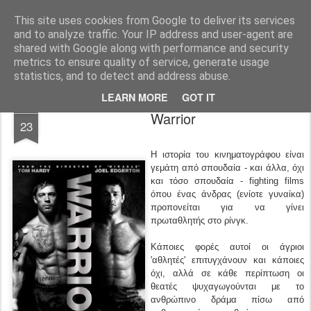
FilmBoy
This site uses cookies from Google to deliver its services
and to analyze traffic. Your IP address and user-agent are
shared with Google along with performance and security
metrics to ensure quality of service, generate usage
statistics, and to detect and address abuse.
LEARN MORE
GOT IT
DEC
Warrior
23
Η ιστορία του κινηματογράφου είναι
γεμάτη από σπουδαία - και άλλα, όχι
και τόσο σπουδαία - fighting films
όπου ένας άνδρας (ενίοτε γυναίκα)
προπονείται για να γίνει
πρωταθλητής στο ρίνγκ.
Κάποιες φορές αυτοί οι άγριοι
'αθλητές' επιτυγχάνουν και κάποιες
όχι, αλλά σε κάθε περίπτωση οι
θεατές ψυχαγωγούνται με το
ανθρώπινο δράμα πίσω από