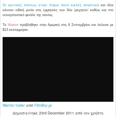
Οι κριτικές πάντως είναι πάρα πολύ καλές συνολικά
και όλοι
κάνουν ειδική μνεία στις ερμηνείες των δύο 'μαχητών' καθώς και στο
συναρπαστικό φινάλε της ταινίας.
Το
Warrior
προβλήθηκε στην Αμερική στις 9 Σεπτεμβρίου και έκλεισε με
$13 εκατομμύρια.
Warrior trailer
από
FilmBoy-gr
Δημοσιεύτηκε
23rd December 2011
από τον χρήστη