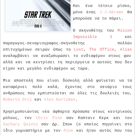
Και ένα τέτοιο ρίσκο,
μόνο ένας
J
.
J
.
Abrams
θα
μπορούσε να το πάρει.
Ο σκηνοθέτης του
Mision
Impossible
3
και
παραγωγος-σεναριογραφος-σκηνοθετης πολλών
επιτυχημένων σειρών όπως το
Lost
,
The
Office
,
Alias
αναλαμβάνει να αναζωπυρώσει το ενδιαφέρον στους φαν
αλλά και να κεντρίσει τη περιέργεια σ αυτούς που δεν
είχαν και μεγάλο ενδιαφέρον ως τώρα.
Μια αποστολή που είναι δύσκολη αλλά φαίνεται να τα
καταφέρνει πολύ καλά, έχοντας στο σενάριο τους
ανθρώπους που εμπιστεύεται σε όλες τις δουλειές του,
Roberto
Orci
και
Alex
Kurtzman
.
Χρησιμοποιώντας νέα άφθαρτα πρόσωπα στους κεντρικούς
ρόλους, τον
Chris
Pine
σαν Καπταιν Κερκ και τον
Zachary
Quinto
σαν Δρ. Σποκ (ο οποίος πηγαίνει στο
ίδιο γυμναστήριο με τον
Pine
και ήταν αυτός που του