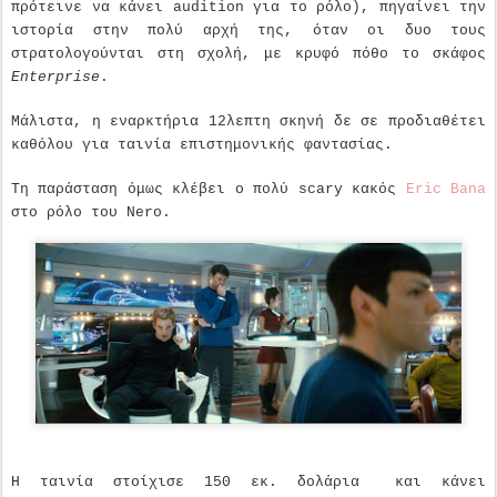
πρότεινε να κάνει
audition
για το ρόλο), πηγαίνει την
ιστορία στην πολύ αρχή της, όταν οι δυο τους
στρατολογούνται στη σχολή, με κρυφό πόθο το σκάφος
Enterprise
.
Μάλιστα, η εναρκτήρια 12λεπτη σκηνή δε σε προδιαθέτει
καθόλου για ταινία επιστημονικής φαντασίας.
Τη παράσταση όμως κλέβει ο πολύ
scary
κακός
Eric
Bana
στο ρόλο του
Nero
.
Η ταινία στοίχισε 150 εκ. δολάρια
και κάνει