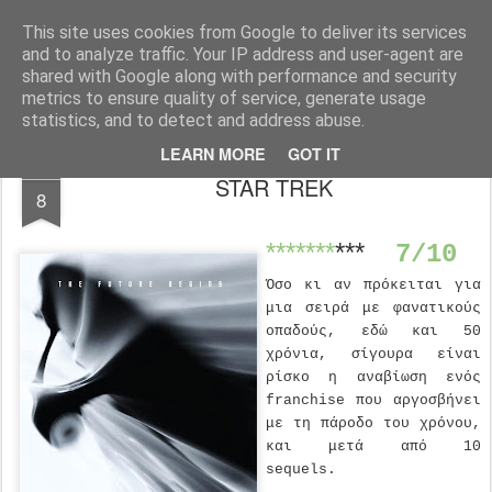
FilmBoy
This site uses cookies from Google to deliver its services
and to analyze traffic. Your IP address and user-agent are
shared with Google along with performance and security
metrics to ensure quality of service, generate usage
statistics, and to detect and address abuse.
LEARN MORE
GOT IT
MAY
STAR TREK
8
*******
***
7/10
Όσο κι αν πρόκειται για
μια σειρά με φανατικούς
οπαδούς, εδώ και 50
χρόνια, σίγουρα είναι
ρίσκο η αναβίωση ενός
franchise
που αργοσβήνει
με τη πάροδο του χρόνου,
και μετά από 10
sequels
.