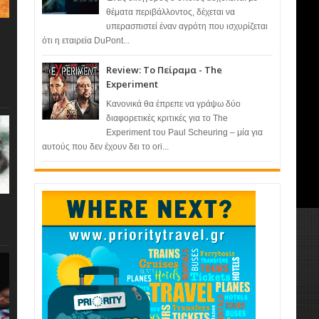
θέματα περιβάλλοντος, δέχεται να
υπερασπιστεί έναν αγρότη που ισχυρίζεται
ότι η εταιρεία DuPont...
Review: Το Πείραμα - The
Experiment
Κανονικά θα έπρεπε να γράψω δύο
διαφορετικές κριτικές για το The
Experiment του Paul Scheuring – μία για
αυτούς που δεν έχουν δει το ori...