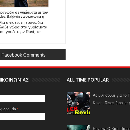
Τραγωδία σε γυρίσματα με τον
lec Baldwin να σκοτώνει τη
φωτογράφο και να τραυματίζει
Μια απίστευτη τραγωδία
σοβαρά το σκηνοθέτη της νέας
έλαβε χώρα στα γυρίσματα
ου ταινίας!
του γουέστερν Rust, τα...
Facebook Comments
ΙΚΟΙΝΩΝΊΑΣ
ALL TIME POPULAR
Ας μιλήσουμε για το 
Knight Rises (spoiler 
αχυδρομείο
*
Review: Ο Χάρι Πότερ