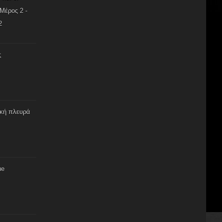
Μέρος 2 -
2
ς
ική πλευρά
ue