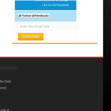
Like Us On Facebook
The Dark
post)
 και οι