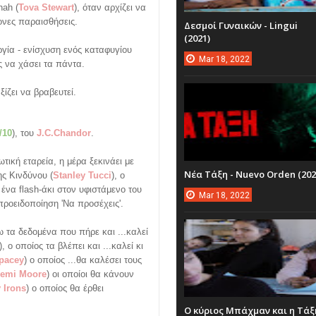
ah (
Tova Stewart
), όταν αρχίζει να
τονες παραισθήσεις.
Δεσμοί Γυναικών - Lingui
(2021)
ργία - ενίσχυση ενός καταφυγίου
Mar
18,
2022
ς να χάσει τα πάντα.
ίζει να βραβευτεί.
/10
), του
J.C.Chandor
.
ική εταρεία, η μέρα ξεκινάει με
Νέα Τάξη - Nuevo Orden (202
ς Κινδύνου (
Stanley Tucci
), ο
ι ένα flash-άκι στον υφιστάμενο του
Mar
18,
2022
 προειδοποίηση 'Να προσέχεις'.
ω τα δεδομένα που πήρε και ...καλεί
), ο οποίος τα βλέπει και ...καλεί κι
pacey
) ο οποίος ...θα καλέσει τους
emi Moore
) οι οποίοι θα κάνουν
 Irons
) ο οποίος θα έρθει
Ο κύριος Μπάχμαν και η Τάξ