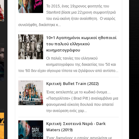
Το 2015, ένας 19χρονος φοιτητής του
Stanford βίασε μια 22χρονη συμφοιτήτριά
του ενώ εκείνη ήταν αναίσθητη. Ο νεαρός
συνελήφθη, δικάστηκε κ...
10+1 Αγαπημένοι κωμικοί ηθοποιοί
του παλιού ελληνικού
κινηματογράφου
Οι παλιές ταινίες του ελληνικού
κινηματογράφου της δεκαετίας του '50 και
του '60 δεν είχαν σίγουρα τίποτα να ζηλέψουν από αντίστο...
Κριτική: Bullet Train (2022)
Ένας εκτελεστής με το κωδικό όνομα…
«Πασχαλίτσα» ( Brad Pitt ) αναλαμβάνει μια
φαινομενικά εύκολη δουλειά που απαιτεί
την ανεύρεση ενός χαρ...
Κριτική: Σκοτεινά Νερά - Dark
Waters (2019)
Ένας δικηγόρος ο οποίος ασχολείται με