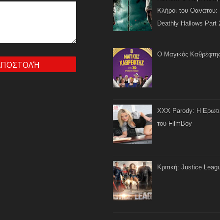
Κλήροι του Θανάτου: 
Deathly Hallows Part 
Ο Μαγικός Καθρέφτη
XXX Parody: Η Ερωτ
του FilmBoy
Κριτική: Justice Leag