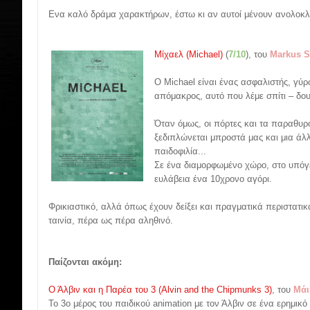
Ενα καλό δράμα χαρακτήρων, έστω κι αν αυτοί μένουν ανολοκλ
Μίχαελ (Michael)
(
7/10
), του
Markus S
Ο Michael είναι ένας ασφαλιστής, γύ
απόμακρος, αυτό που λέμε σπίτι – δουλ
Όταν όμως, οι πόρτες και τα παραθυρ
ξεδιπλώνεται μπροστά μας και μια άλλ
παιδοφιλία...
Σε ένα διαμορφωμένο χώρο, στο υπόγε
ευλάβεια ένα 10χρονο αγόρι.
Φρικιαστικό, αλλά όπως έχουν δείξει και πραγματικά περιστατι
ταινία, πέρα ως πέρα αληθινό.
Παίζονται ακόμη:
Ο Άλβιν και η Παρέα του 3 (Alvin and the Chipmunks 3)
, του
Μάι
Το 3ο μέρος του παιδικού animation με τον Άλβιν σε ένα ερημικό 