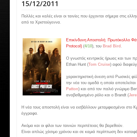
15/12/2011
Πολλές και καλές είναι οι ταινίες που έρχονται σήμερα στις ελλη
από τα Χριστούγεννα.
Επικίνδυνη Αποστολή: Πρωτόκολλο Φάν
Protocol)
(
4/10
), του
Brad Bird
.
Ο γνωστός κεντρικός ήρωας και των π
Ethan Hunt (
Tom Cruise
) αφού διαφεύγ
χαρακτηριστική άνεση από Ρωσικές φύλ
την νέα του oμαδά η οποία αποτελείται
Patton
) και από τον παλιό γνώριμο Ben
αναβαθμισμένο ρόλο και ο Brandt (
Jer
H νέα τους αποστολή είναι να εισβάλλουν μεταμφιεσμένοι στο Κ
έγγραφα.
Ακόμα και οι φίλοι των ταινιών περιπέτειας θα βαρεθούν.
Είναι απλώς χάσιμο χρόνου και σε καμιά περίπτωση δεν καταφέ