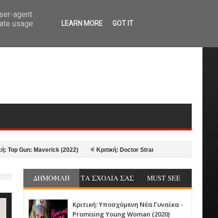
user-agent
rate usage
LEARN MORE
GOT IT
Gun: Maverick (2022)
Κριτική: Doctor Strange in the Multiverse of Madnes
ΔΗΜΟΦΙΛΗ
ΤΑ ΣΧΟΛΙΑ ΣΑΣ
MUST SEE
Κριτική: Υποσχόμενη Νέα Γυναίκα -
Promising Young Woman (2020)