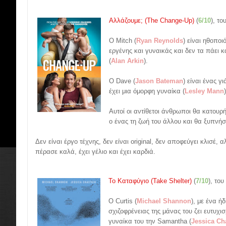
Αλλάζουμε; (The Change-Up)
(
6/10
), το
Ο Mitch (
Ryan Reynolds
) είναι ηθοποι
εργένης και γυναικάς και δεν τα πάει 
(
Alan Arkin
).
Ο Dave (
Jason Bateman
) είναι ένας γ
έχει μια όμορφη γυναίκα (
Lesley Mann
Αυτοί οι αντίθετοι άνθρωποι θα κατουρ
ο ένας τη ζωή του άλλου και θα ξυπνή
Δεν είναι έργο τέχνης, δεν είναι original, δεν αποφεύγει κλισέ, 
πέρασε καλά, έχει γέλιο και έχει καρδιά.
Το Καταφύγιο (Take Shelter)
(
7/10
), του
Ο Curtis (
Michael Shannon
), με ένα ή
σχιζοφρένειας της μάνας του ζει ευτυχι
γυναίκα του την Samantha (
Jessica Ch