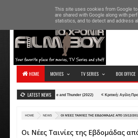
F
This site uses cookies from Google to 
HOME
ABOUT US
CONTACT
S
are shared with Google along with perf
statistics, and to detect and address 
HOME
MOVIES
TV SERIES
BOX OFFICE
LATEST NEWS
Κριτική: Thor: Love and Thunder (2022)
Κριτική: Αγέλη Προβάτων (
HOME
NEWS
ΟΙ ΝΈΕΣ ΤΑΙΝΊΕΣ ΤΗΣ ΕΒΔΟΜΆΔΑΣ ΑΠΌ 15/12/201
Οι Νέες Ταινίες της Εβδομάδας απ