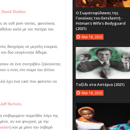
υ
David Dobkin
.
Ο Σωματοφύλακας της
Γυναίκας του Εκτελεστή -
Hitman's Wife's Bodyguard
ός σε soft porn ταινίες, φανατικός
(2021)
καθόλου καλά με τον πατέρα του
Mar
18,
2022
ιάπις δικηγόρος σε μεγάλη εταιρεία,
) και δύο νεογέννητα δίδυμα.
ήσουν σε ένα συντριβάνι ζηλεύοντας
σουν ο ένας στο σώμα του άλλου.
αλλά έχει ένα cast που φαίνεται να
Ταξίδι στα Αστέρια (2021)
Mar
18,
2022
Jeff Nichols
.
δη επιβαρυμένο παρελθόν λόγο της
σμένα, αν και φτωχικά, με την
astain
) και με μόνο του σοβαρό