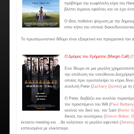
πρόβλημα την κωφάλαλη κόρη του Hann
βλέπει άγριους εφιάλτες και να έχει έν
Ο ίδιος παθαίνει ψύχωση με την δημιου
στον κήπο του σπιτιού διακινδυνεύοντα
Το πρωταγωνιστικό δίδυμο είναι εξαιρετικό και πραγματικά του αξ
Ο Δρόμος του Χρήματος (Margin Call)
(
7
Eνα 36ωρο σε μια μεγάλη χρηματοπιστωτ
την απόλυση του υπεύθυνου Διαχείρηση
οποίος πριν εγκαταλείψει το κτίριο δίνε
αναλυτή Peter (
Zachary Quinto
) με τη
Ο Peter, διαβάζει και αναλύει περαιτέρ
τον προιστάμενο του Will (
Paul Bettany
εκείνος τον δικό του, τον Sam (
Kevin S
δικούς του ανώτερους (
Simon Baker
,
D
έκτακτο meeting και ...θα καλέσουν το μεγάλο αφεντικό (
Jeremy
εσπευσμένα με ελικόπτερο.