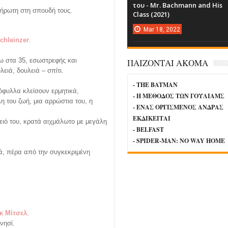
του - Mr. Bachmann and His
ήρωτη στη σπουδή τους.
Class (2021)
Mar
18,
2022
chleinzer
.
ρω στα 35, εσωστρεφής και
ΠΑΙΖΟΝΤΑΙ ΑΚΟΜΑ
ειά, δουλειά – σπίτι.
- THE BATMAN
όφυλλα κλείσουν ερμητικά,
- Η ΜΕΘΟΔΟΣ ΤΩΝ ΓΟΥΛΙΑΜΣ
η του ζωή, μια αρρώστια του, η
- ΕΝΑΣ ΟΡΓΙΣΜΕΝΟΣ ΑΝΔΡΑΣ
ΕΚΔΙΚΕΙΤΑΙ
ιό του, κρατά αιχμάλωτο με μεγάλη
- BELFAST
- SPIDER-MAN: NO WAY HOME
κά, πέρα από την συγκεκριμένη
κ Μίτσελ
.
νησί.