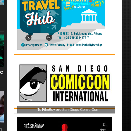
0)
Το FilmBoy στο San Diego Comic-Con
η