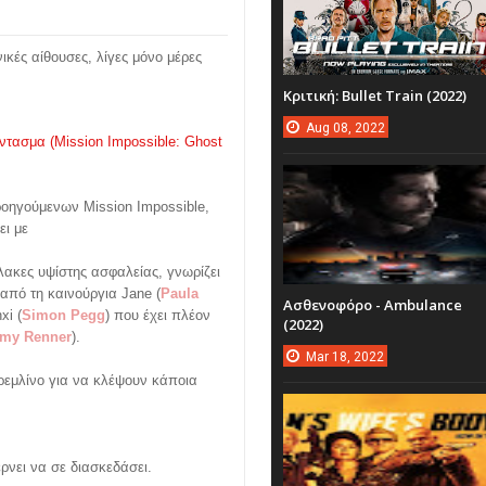
νικές αίθουσες, λίγες μόνο μέρες
Κριτική: Bullet Train (2022)
Aug
08,
2022
τασμα (Mission Impossible: Ghost
ροηγούμενων Μission Ιmpossible,
ει με
ακες υψίστης ασφαλείας, γνωρίζει
 από τη καινούργια Jane (
Paula
Ασθενοφόρο - Ambulance
xi (
Simon Pegg
) που έχει πλέον
(2022)
emy Renner
).
Mar
18,
2022
ρεμλίνο για να κλέψουν κάποια
ρνει να σε διασκεδάσει.