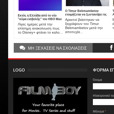
Ο Timur Bekmambetov
ετοιμάζεται να ζωντανέψει τις
A
Εκτός η Ελλάδα από το νέο
ιστορίες τρόμου του Stan Lee!
"κύμα εισβολής" του HBO Max
Αρκετοί βιάστηκαν να
στην Ευρώπη
ξεγράψουν τον Timur
Λίγες ημέρες μετά την
τ
Bekmambetov μετά την
επίσημη ανακοίνωση πως
αποτυχία...
το Disney+ φτάνει το καλο...
ΜΗ ΞΕΧΑΣΕΙΣ ΝΑ ΣΧΟΛΙΑΣΕΙΣ
LOGO
ΦΌΡΜΑ ΕΠ
Όνομα
Ηλεκτρονικό τ
Μήνυμα
*