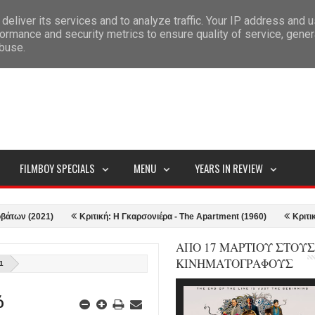
deliver its services and to analyze traffic. Your IP address and 
ITEMAP
ormance and security metrics to ensure quality of service, gene
abuse.
FILMBOY SPECIALS
MENU
YEARS IN REVIEW
2021)
Κριτική: Η Γκαρσονιέρα - The Apartment (1960)
Κριτική: Top 
ΑΠΟ 17 ΜΑΡΤΙΟΥ ΣΤΟΥΣ
ΚΙΝΗΜΑΤΟΓΡΑΦΟΥΣ
1
ό