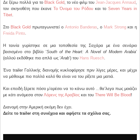
Δε ξέρω πολλά για το
Black Gold
, το νέο φιλμ του
Jean-Jacques Annaud
,
τον σκηνοθέτη που έκανε
Το Όνομα του Ρόδου
και το
Seven Years in
Tibet
.
Στο
Black Gold
πρωταγωνιστεί ο
Antonio Banderas
, ο
Mark Strong
και η
Freida Pinto
.
Η ταινία γυρίστηκε σε μια τοποθεσία της Σαχάρα με ένα σενάριο
βασισμένο στο βιβλίο ‘
South of the Heart: A Novel of Modern Arabia
’
(αλλού εκδόθηκε πιο απλά ως ‘
Arab
’) του
Hans Ruesch
.
Ένα trailer Γαλλικής διανομής κυκλοφόρησε πριν λίγες μέρες, και μέχρι
να μάθουμε πιο πολλά καλό θα είναι να του ρίξετε μια ματιά.
Και επειδή ξέρετε πόσο μ’αρέσει να το κάνω αυτό …θα’λεγα πως μοιάζει
με κάτι ανάμεσα στον
Λόρενς της Αραβίας
και του
There Will Be Blood
!
Διανομή στην Αμερική ακόμη δεν έχει.
Δείτε το trailer στη συνέχεια και αφήστε τα σχόλια σας.