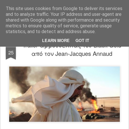
FilmBoy
This site uses cookies from Google to deliver its services
and to analyze traffic. Your IP address and user-agent are
shared with Google along with performance and security
metrics to ensure quality of service, generate usage
statistics, and to detect and address abuse.
LEARN MORE
GOT IT
Trailer αμμοθύελλας του Black Gold
OCT
25
από τον Jean-Jacques Annaud