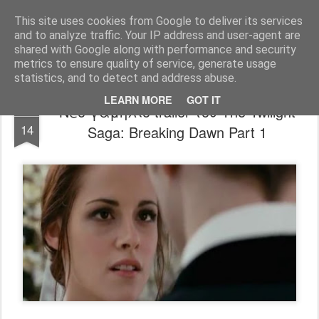
FilmBoy
This site uses cookies from Google to deliver its services
and to analyze traffic. Your IP address and user-agent are
shared with Google along with performance and security
metrics to ensure quality of service, generate usage
statistics, and to detect and address abuse.
LEARN MORE
GOT IT
Νέο γαμήλιο trailer του The Twilight
SEP
14
Saga: Breaking Dawn Part 1