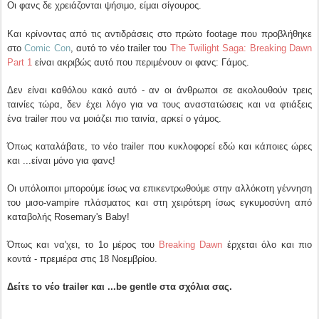
Οι φανς δε χρειάζονται ψήσιμο, είμαι σίγουρος.
Και κρίνοντας από τις αντιδράσεις στο πρώτο footage που προβλήθηκε
στο
Comic Con
, αυτό το νέο trailer του
The Twilight Saga: Breaking Dawn
Part 1
είναι ακριβώς αυτό που περιμένουν οι φανς: Γάμος.
Δεν είναι καθόλου κακό αυτό - αν οι άνθρωποι σε ακολουθούν τρεις
ταινίες τώρα, δεν έχει λόγο για να τους αναστατώσεις και να φτιάξεις
ένα trailer που να μοιάζει πιο ταινία, αρκεί ο γάμος.
Όπως καταλάβατε, το νέο trailer που κυκλοφορεί εδώ και κάποιες ώρες
και ...είναι μόνο για φανς!
Οι υπόλοιποι μπορούμε ίσως να επικεντρωθούμε στην αλλόκοτη γέννηση
του μισο-vampire πλάσματος και στη χειρότερη ίσως εγκυμοσύνη από
καταβολής Rosemary's Baby!
Όπως και να'χει, το 1ο μέρος του
Breaking Dawn
έρχεται όλο και πιο
κοντά - πρεμιέρα στις 18 Νοεμβρίου.
Δείτε το νέο trailer και ...be gentle στα σχόλια σας.