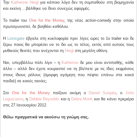
Την
Katherine Heigl
για κάποιο λόγο δεν τη συμπαθούν στη βιομηχανία
και εκείνη …βάλθηκε να δίνει συνεχώς αφορμές.
Το trailer του
One for the Money
, της νέας action-comedy στην οποία
πρωταγωνιστεί, δε βοηθάει καθόλου.
Η
Lionsgate
έβγαλε στη κυκλοφορία πριν λίγες ώρες το 1ο trailer και δε
ξέρω ποιος θα μπορέσει να το δει ως το τέλος, εκτός από αυτούς τους
μυθικούς θεατές που ανέχονται τη
Heigl
στη μεγάλη οθόνη.
Ναι, υπερβάλλω πάλι λίγο – η
Katherine
δε μου είναι αντιπαθής, κάθε
άλλο – αλλά δεν έχετε κουραστεί να τη βλέπετε με τις ίδιες εκφράσεις
στους ίδιους ρόλους (όμορφη αγάμητη που πέφτει επάνω στα κακά
παιδιά) σε κακές ταινίες;
Στο
One for the Money
παίζουν ακόμη ο
Daniel Sunjata
, ο
John
Leguiziamo
, η
Debbie Reynolds
και η
Debra Monk
και θα κάνει πρεμιέρα
στις 27 Ιανουαρίου 2012.
Θέλω πραγματικά να ακούσω τη γνώμη σας.