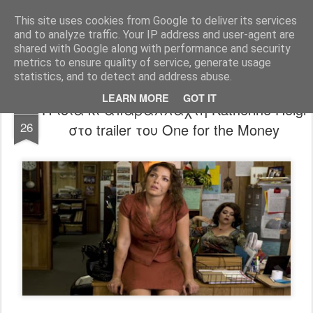
FilmBoy
This site uses cookies from Google to deliver its services
and to analyze traffic. Your IP address and user-agent are
shared with Google along with performance and security
metrics to ensure quality of service, generate usage
statistics, and to detect and address abuse.
LEARN MORE
GOT IT
Η ίδια κι απαράλλαχτη Katherine Heigl
SEP
26
στο trailer του One for the Money