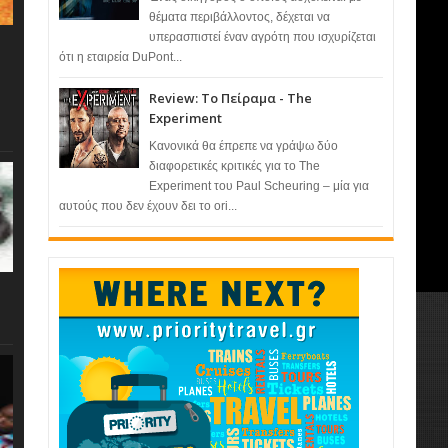
θέματα περιβάλλοντος, δέχεται να
υπερασπιστεί έναν αγρότη που ισχυρίζεται
ότι η εταιρεία DuPont...
Review: Το Πείραμα - The
Experiment
Κανονικά θα έπρεπε να γράψω δύο
διαφορετικές κριτικές για το The
Experiment του Paul Scheuring – μία για
αυτούς που δεν έχουν δει το ori...