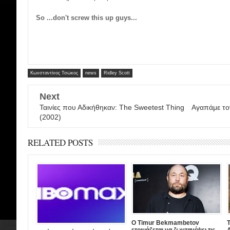
So ...don't screw this up guys...
Κωνσταντίνος Τσώκος
news
Ridley Scott
Next
Ταινίες που Αδικήθηκαν: The Sweetest Thing
Αγαπάμε τον
(2002)
RELATED POSTS
Ο Timur Bekmambetov