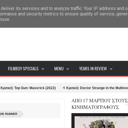
deliver its services and to analyze traffic. Your IP address and 
ITEMAP
ormance and security metrics to ensure quality of service, gene
abuse.
FILMBOY SPECIALS
MENU
YEARS IN REVIEW
p Gun: Maverick (2022)
Κριτική: Doctor Strange in the Multiverse of Madn
ΑΠΟ 17 ΜΑΡΤΙΟΥ ΣΤΟΥΣ
ΚΙΝΗΜΑΤΟΓΡΑΦΟΥΣ
LADE RUNNER