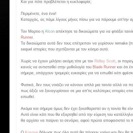
Και για πότε προβλέπεται η κυκλοφορία;
Περιμένετε, ένα ένα!
Καταρχάς, ας πάμε λίγους μήνες πίσω για να πάρουμε απ'την α
Τον Μαρτιο η
Alcon
απέκτησε τα δικαιώματα για να φτιάξει ται
Runner
.
Τα δικαιώματα αυτά δεν τους επέτρεπαν να γυρίσουν remake (πά
sequel ιστορίες που σχετίζονται με τον κόσμο αυτό.
Χωρίς να έχουν μιλήσει ακόμη τότε με τον
Ridley Scott
, οι παρα
κανείς να αντισταθεί στην μυθολογία του
Blade Runner
και ότι έ
σήμερα, υπάρχουν τρομερές ευκαιρίες για να ειπωθεί κάτι φρέσ
Φυσικά, δεν τους νοιάζει να κάνουν απλά μια ταινία αλλά να πο
πως άξιζε να ξαναγυρίσουν σε μια απ'τις καλύτερες ιστορίες επ
ειπωθεί.
Ακόμα και σήμερα όμως δεν έχει ξεκαθαριστεί αν η ταινία θα είνα
Αυτό είναι κάτι που θα εξαρτηθεί από την εύρεση του κατάλληλ
θα αρχίσει να παίρνει το σενάριο, αφού πρώτα αποφασιστεί το π
Ο
Kosove
δήλωσε πως όλα αυτά θα πάρουν χρόνο και δεν θα π