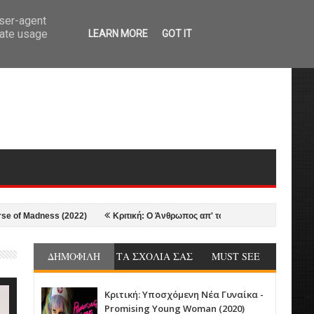
user-agent
rate usage
LEARN MORE
GOT IT
ess (2022)
Κριτική: Ο Άνθρωπος απ' τον Βορρά - The Northman (2022)
ΔΗΜΟΦΙΛΗ
ΤΑ ΣΧΟΛΙΑ ΣΑΣ
MUST SEE
Κριτική: Υποσχόμενη Νέα Γυναίκα -
Promising Young Woman (2020)