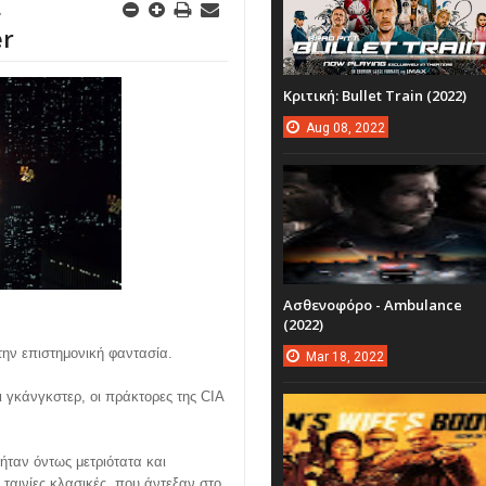
α
er
Κριτική: Bullet Train (2022)
Aug
08,
2022
Ασθενοφόρο - Ambulance
(2022)
στην επιστημονική φαντασία.
Mar
18,
2022
ι γκάνγκστερ, οι πράκτορες της CIA
ήταν όντως μετριότατα και
ταινίες κλασικές, που άντεξαν στο