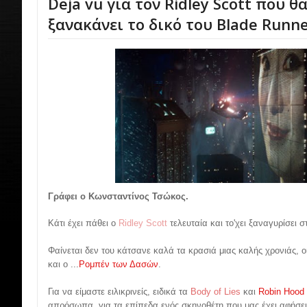
Deja vu για τον Ridley Scott που θ
ξανακάνει το δικό του Blade Runn
Γράφει ο Κωνσταντίνος Τσώκος.
Κάτι έχει πάθει ο
Ridley Scott
τελευταία και το'χει ξαναγυρίσει 
Φαίνεται δεν του κάτσανε καλά τα κρασιά μιας καλής χρονιάς, ο
και ο ...
Ρομπέν των Δασών
.
Για να είμαστε ειλικρινείς, ειδικά τα
Body of Lies
και
Robin Hood
απρόσωπα, για τα επίπεδα ενός σκηνοθέτη που μας έχει αφήσει 