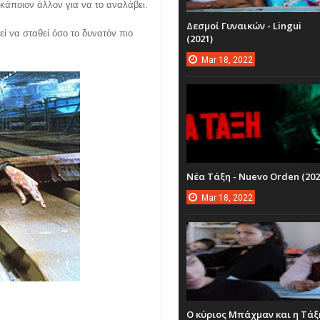
κάποιον άλλον για να το αναλάβει.
Δεσμοί Γυναικών - Lingui
εί να σταθεί όσο το δυνατόν πιο
(2021)
Mar
18,
2022
Νέα Τάξη - Nuevo Orden (202
Mar
18,
2022
Ο κύριος Μπάχμαν και η Τάξ