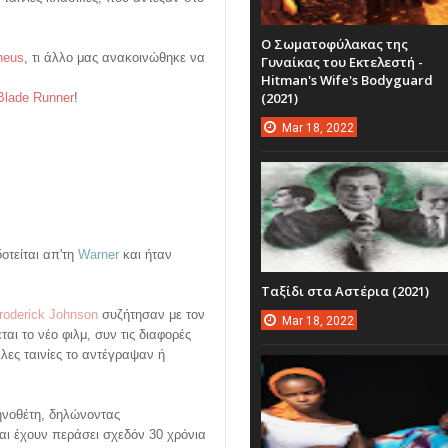
Ο Σωματοφύλακας της
heus
, τι άλλο μας ανακοινώθηκε να
Γυναίκας του Εκτελεστή -
Hitman's Wife's Bodyguard
(2021)
Blade Runner
!
Mar
18,
2022
οτείται απ'τη
Warner
και ήταν
Ταξίδι στα Αστέρια (2021)
roderick
Johnson
συζήτησαν με τον
Mar
18,
2022
ται το νέο φιλμ,
συν τις διαφορές
λες ταινίες το αντέγραψαν ή
ηνοθέτη, δηλώνοντας
αι έχουν περάσει σχεδόν 30 χρόνια