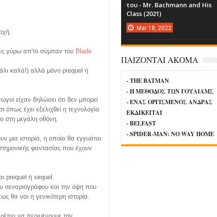
του - Mr. Bachmann and His
Class (2021)
Mar
18,
2022
ρχή.
νίες γύρω απ'το σύμπαν του
Blade
ΠΑΙΖΟΝΤΑΙ ΑΚΟΜΑ
λι καλά!) αλλά μόνο prequel ή
- THE BATMAN
- Η ΜΕΘΟΔΟΣ ΤΩΝ ΓΟΥΛΙΑΜΣ
γωγοί είχαν δηλώσει ότι δεν μπορεί
- ΕΝΑΣ ΟΡΓΙΣΜΕΝΟΣ ΑΝΔΡΑΣ
τσι όπως έχει εξελιχθεί η τεχνολογία
ΕΚΔΙΚΕΙΤΑΙ
κο στη μεγάλη οθόνη.
- BELFAST
- SPIDER-MAN: NO WAY HOME
υν μια ιστορία,
η οποία θα εγγυάται
ιστημονικής φαντασίας που έχουν
ι prequel ή sequel.
ου σεναριογράφου και την όψη που
ως θα ναι η γενικότερη ιστορία.
ρέπει να περιμένουμε την