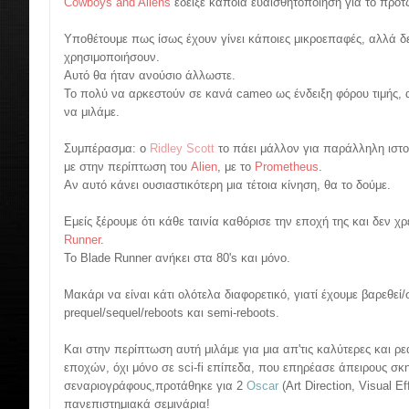
Cowboys and Aliens
έδειξε κάποια ευαισθητοποίηση για το πρότζ
Υποθέτουμε πως ίσως έχουν γίνει κάποιες μικροεπαφές, αλλά δε
χρησιμοποιήσουν.
Αυτό θα ήταν ανούσιο άλλωστε.
Το πολύ να αρκεστούν σε κανά cameo ως ένδειξη φόρου τιμής, α
να μιλάμε.
Συμπέρασμα: ο
Ridley Scott
το πάει μάλλον για παράλληλη ιστο
με στην περίπτωση του
Alien
, με το
Prometheus
.
Αν αυτό κάνει ουσιαστικότερη μια τέτοια κίνηση, θα το δούμε.
Εμείς ξέρουμε ότι κάθε ταινία καθόρισε την εποχή της και δεν χρε
Runner
.
Το Blade Runner ανήκει στα 80's και μόνο.
Μακάρι να είναι κάτι ολότελα διαφορετικό, γιατί έχουμε βαρεθεί
prequel/sequel/reboots και semi-reboots.
Και στην περίπτωση αυτή μιλάμε για μια απ'τις καλύτερες και ρε
εποχών, όχι μόνο σε sci-fi επίπεδα, που επηρέασε άπειρους σκη
σεναριογράφους,προτάθηκε για 2
Oscar
(Art Direction, Visual E
πανεπιστημιακά σεμινάρια!