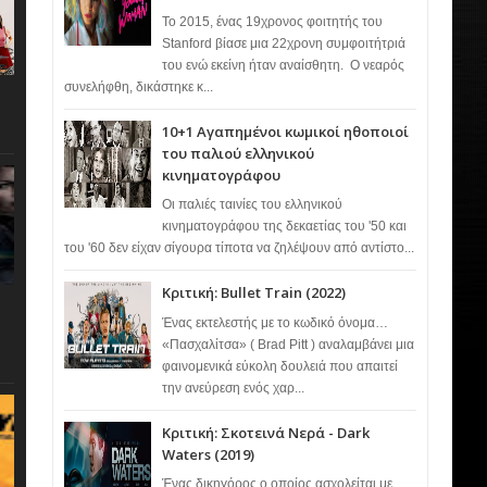
Το 2015, ένας 19χρονος φοιτητής του
Stanford βίασε μια 22χρονη συμφοιτήτριά
του ενώ εκείνη ήταν αναίσθητη. Ο νεαρός
συνελήφθη, δικάστηκε κ...
10+1 Αγαπημένοι κωμικοί ηθοποιοί
του παλιού ελληνικού
κινηματογράφου
Οι παλιές ταινίες του ελληνικού
κινηματογράφου της δεκαετίας του '50 και
του '60 δεν είχαν σίγουρα τίποτα να ζηλέψουν από αντίστο...
Κριτική: Bullet Train (2022)
Ένας εκτελεστής με το κωδικό όνομα…
«Πασχαλίτσα» ( Brad Pitt ) αναλαμβάνει μια
φαινομενικά εύκολη δουλειά που απαιτεί
την ανεύρεση ενός χαρ...
Κριτική: Σκοτεινά Νερά - Dark
Waters (2019)
Ένας δικηγόρος ο οποίος ασχολείται με