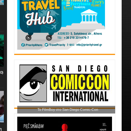
0)
Το FilmBoy στο San Diego Comic-Con
η