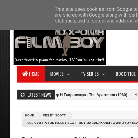
F
This site uses cookies from Google to 
HOME
ABOUT US
CONTACT
S
are shared with Google along with perf
statistics, and to detect and address 
HOME
MOVIES
TV SERIES
BOX OFFICE
LATEST NEWS
ν (2021)
Κριτική: Η Γκαρσονιέρα - The Apartment (1960)
Κριτική: To
HOME
RIDLEY SCOTT
DEJA VU ΓΙΑ ΤΟΝ RIDLEY SCOTT ΠΟΥ ΘΑ ΞΑΝΑΚΆΝΕΙ ΤΟ ΔΙΚΌ ΤΟΥ B