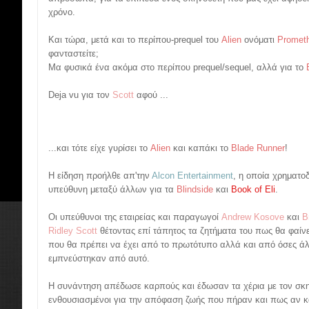
χρόνο.
Και τώρα, μετά και το περίπου-prequel του
Alien
ονόματι
Promet
φανταστείτε;
Μα φυσικά ένα ακόμα στο περίπου prequel/sequel, αλλά για το
Deja vu για τον
Scott
αφού ...
...και τότε είχε γυρίσει το
Alien
και καπάκι το
Blade Runner
!
Η είδηση προήλθε απ'την
Αlcon Entertainment
, η οποία χρηματοδ
υπεύθυνη μεταξύ άλλων για τα
Blindside
και
Book of Eli
.
Οι υπεύθυνοι της εταιρείας και παραγωγοί
Andrew Kosove
και
B
Ridley Scott
θέτοντας επί τάπητος τα ζητήματα του πως θα φαίνε
που θα πρέπει να έχει από το πρωτότυπο αλλά και από όσες άλ
εμπνεύστηκαν από αυτό.
Η συνάντηση απέδωσε καρπούς και έδωσαν τα χέρια με τον σκ
ενθουσιασμένοι για την απόφαση ζωής που πήραν και πως αν κ