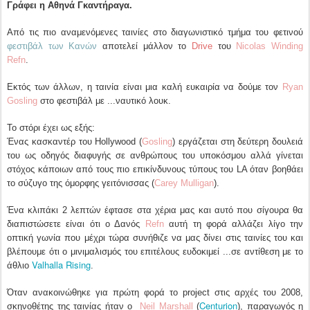
Γράφει η Αθηνά Γκαντήραγα.
Από τις πιο αναμενόμενες ταινίες στο διαγωνιστικό τμήμα του φετινού
φεστιβάλ των Κανών
αποτελεί μάλλον το
Drive
του
Nicolas Winding
Refn
.
Εκτός των άλλων, η ταινία είναι μια καλή ευκαιρία να δούμε τον
Ryan
Gosling
στο φεστιβάλ με ...ναυτικό λουκ.
Το στόρι έχει ως εξής:
Ένας κασκαντέρ του Hollywood (
Gosling
) εργάζεται στη δεύτερη δουλειά
του ως οδηγός διαφυγής σε ανθρώπους του υποκόσμου αλλά γίνεται
στόχος κάποιων από τους πιο επικίνδυνους τύπους του LA όταν βοηθάει
το σύζυγο της όμορφης γειτόνισσας (
Carey Mulligan
).
Ένα κλιπάκι 2 λεπτών έφτασε στα χέρια μας και αυτό που σίγουρα θα
διαπιστώσετε είναι ότι ο Δανός
Refn
αυτή τη φορά αλλάζει λίγο την
οπτική γωνία που μέχρι τώρα συνήθιζε να μας δίνει στις ταινίες του και
βλέπουμε ότι ο μινιμαλισμός του επιτέλους ευδοκιμεί ...σε αντίθεση με το
Valhalla Rising
άθλιο
.
Όταν ανακοινώθηκε για πρώτη φορά το project στις αρχές του 2008,
Centurion
σκηνοθέτης της ταινίας ήταν ο
Neil Marshall
(
), παραγωγός η