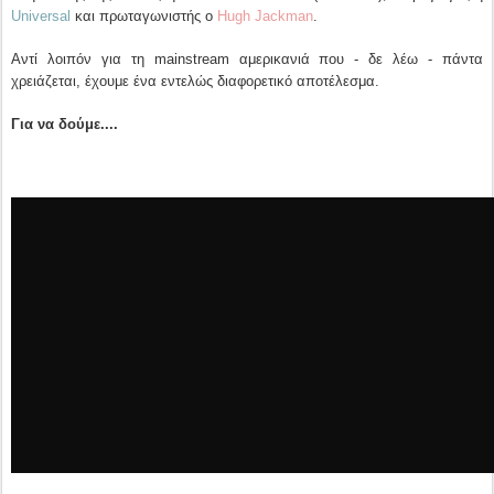
Universal
και πρωταγωνιστής ο
Hugh Jackman
.
Αντί λοιπόν για τη mainstream αμερικανιά που - δε λέω - πάντα
χρειάζεται, έχουμε ένα εντελώς διαφορετικό αποτέλεσμα.
Για να δούμε....