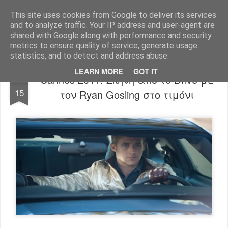
FilmBoy
This site uses cookies from Google to deliver its services
and to analyze traffic. Your IP address and user-agent are
shared with Google along with performance and security
metrics to ensure quality of service, generate usage
statistics, and to detect and address abuse.
LEARN MORE
GOT IT
Cannes 2011: Σκηνή από το Drive με
MAY
15
τον Ryan Gosling στο τιμόνι