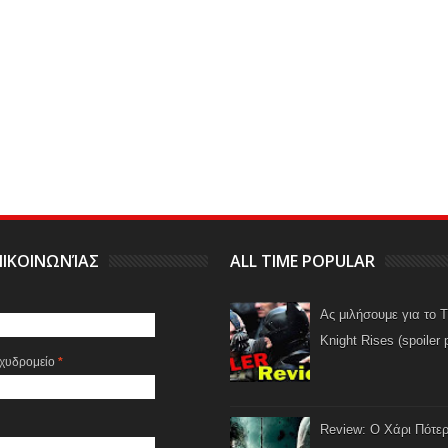
ΙΚΟΙΝΩΝΊΑΣ
ALL TIME POPULAR
Ας μιλήσουμε για το 
Knight Rises (spoiler 
αχυδρομείο
*
Review: Ο Χάρι Πότερ