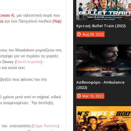
cream 4
), μια τηλεοπτική σειρά που
os
και ένα Πασχαλινό παιδικό (
Hop
)
Κριτική: Bullet Train (2022)
.
Aug
08,
2022
νους του Woodsboro γιορτάζεται στη
ιστρέφει για να περάσει τις γιορτές
 ο Dewey (
David Arquette
) -
 και αυτοί εκεί.
 βγάζει τους φόνους του στο
Ασθενοφόρο - Ambulance
(2022)
Mar
18,
2022
 χρόνια μετά από το original, ειδικά
υ αναμενομένου;
Την έκπληξη.
 του επαναστάτη (
Edgar Ramirez
)