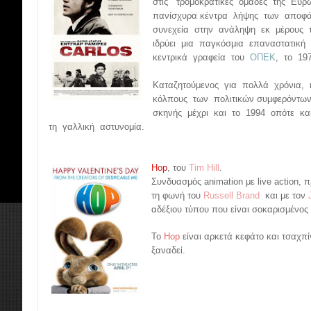
στις τρομοκρατικές ομάδες της Ευ
πανίσχυρα κέντρα λήψης των αποφά
συνεχεία στην ανάληψη εκ μέρους 
ιδρύει μια παγκόσμια επαναστατική
κεντρικά γραφεία του
ΟΠΕΚ
, το 19
Καταζητούμενος για πολλά χρόνια, κ
κόλπους των πολιτικών συμφερόντων
σκηνής μέχρι και το 1994 οπότε κ
τη γαλλική αστυνομία.
Hop
, του
Tim Hill
.
Συνδυασμός animation με live action,
τη φωνή του
Russell Brand
και με τον
αδέξιου τύπου που είναι σοκαρισμένος 
Το
Hop
είναι αρκετά κεφάτο και τσαχπί
ξαναδεί.