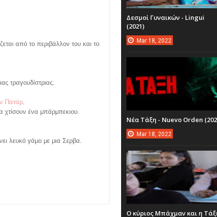
Δεσμοί Γυναικών - Lingui
(2021)
Mar
18,
2022
ζεται από το περιβάλλον του και το
ιας τραγουδίστριας.
ν Πατάρ
.
να χτίσουν ένα μπάρμπεκιου.
Νέα Τάξη - Nuevo Orden (202
Mar
18,
2022
νει λευκό γάμο με μια Σερβα.
Ο κύριος Μπάχμαν και η Τάξ