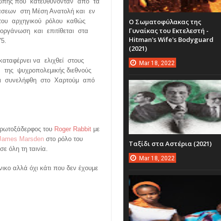
ρώπης που κατευθύνονταν από τα
σεων στη Μέση Ανατολή και εν
του αρχηγικού ρόλου καθώς
Ο Σωματοφύλακας της
Γυναίκας του Εκτελεστή -
 οργάνωση και επιτίθεται στα
Hitman's Wife's Bodyguard
75.
(2021)
αταφέρνει να ελιχθεί στους
Mar
18,
2022
 της ψυχροπολεμικής διεθνούς
αι συνελήφθη στο Χαρτούμ από
 πρωτοξάδερφος του
Roger Rabbit
με
James Marsden
στο ρόλο του
Ταξίδι στα Αστέρια (2021)
σε όλη τη ταινία.
Mar
18,
2022
νικο αλλά όχι κάτι που δεν έχουμε