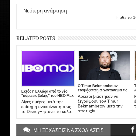
Νεότερη ανάρτηση
Ήρθε το 1ο
RELATED POSTS
Ο Timur Bekmambetov
ετοιμάζεται να ζωντανέψει τις
A
Εκτός η Ελλάδα από το νέο
ιστορίες τρόμου του Stan Lee!
"κύμα εισβολής" του HBO Max
Αρκετοί βιάστηκαν να
στην Ευρώπη
ξεγράψουν τον Timur
Λίγες ημέρες μετά την
τ
Bekmambetov μετά την
επίσημη ανακοίνωση πως
αποτυχία...
το Disney+ φτάνει το καλο...
ΜΗ ΞΕΧΑΣΕΙΣ ΝΑ ΣΧΟΛΙΑΣΕΙΣ