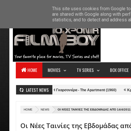
F
This site uses cookies from Google to 
HOME
ABOUT US
CONTACT
S
are shared with Google along with perf
statistics, and to detect and address 
HOME
MOVIES
TV SERIES
BOX OFFICE
LATEST NEWS
ων (2021)
Κριτική: Η Γκαρσονιέρα - The Apartment (1960)
Κριτική: T
HOME
NEWS
ΟΙ ΝΈΕΣ ΤΑΙΝΊΕΣ ΤΗΣ ΕΒΔΟΜΆΔΑΣ ΑΠΌ 14/4/2011
Οι Νέες Ταινίες της Εβδομάδας απ