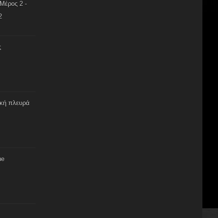
Μέρος 2 -
2
ς
ική πλευρά
ue