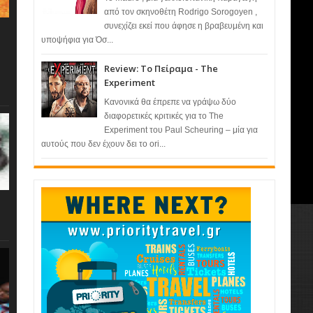
από τον σκηνοθέτη Rodrigo Sorogoyen ,
συνεχίζει εκεί που άφησε η βραβευμένη και
υποψήφια για Όσ...
Review: Το Πείραμα - The
Experiment
Κανονικά θα έπρεπε να γράψω δύο
διαφορετικές κριτικές για το The
Experiment του Paul Scheuring – μία για
αυτούς που δεν έχουν δει το ori...