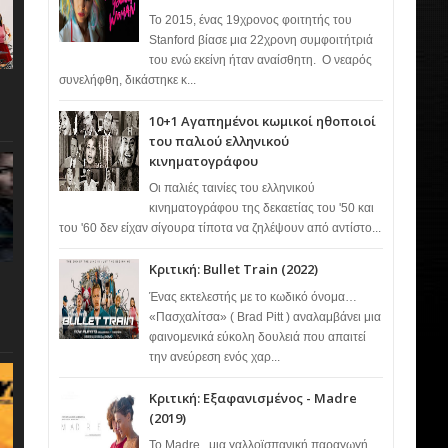
Το 2015, ένας 19χρονος φοιτητής του
Stanford βίασε μια 22χρονη συμφοιτήτριά
του ενώ εκείνη ήταν αναίσθητη. Ο νεαρός
συνελήφθη, δικάστηκε κ...
10+1 Αγαπημένοι κωμικοί ηθοποιοί
του παλιού ελληνικού
κινηματογράφου
Οι παλιές ταινίες του ελληνικού
κινηματογράφου της δεκαετίας του '50 και
του '60 δεν είχαν σίγουρα τίποτα να ζηλέψουν από αντίστο...
Κριτική: Bullet Train (2022)
Ένας εκτελεστής με το κωδικό όνομα…
«Πασχαλίτσα» ( Brad Pitt ) αναλαμβάνει μια
φαινομενικά εύκολη δουλειά που απαιτεί
την ανεύρεση ενός χαρ...
Κριτική: Εξαφανισμένος - Madre
(2019)
Το Madre , μια γαλλοϊσπανική παραγωγή