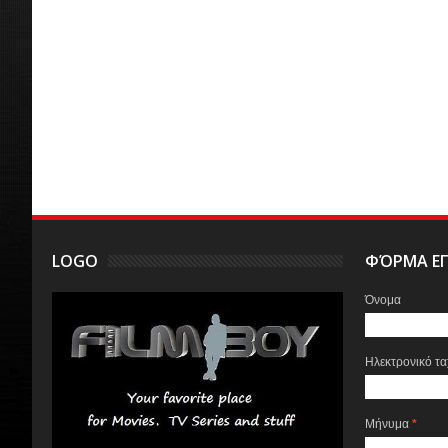
LOGO
ΦΌΡΜΑ ΕΠ
Όνομα
Ηλεκτρονικό τ
Μήνυμα
*