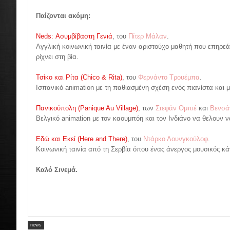
Παίζονται ακόμη:
Neds: Ασυμβίβαστη Γενιά
, του
Πίτερ Μάλαν
.
Αγγλική κοινωνική ταινία με έναν αριστούχο μαθητή που επηρεά
ρίχνει στη βία.
Τσίκο και Ρίτα (Chico & Rita)
, του
Φερνάντο Τρουέμπα
.
Ισπανικό animation με τη παθιασμένη σχέση ενός πιανίστα και μ
Πανικούπολη (Panique Au Village)
, των
Στεφάν Ομπιέ
και
Βενσά
Βελγικό animation με τον καουμπόη και τον Ινδιάνο να θελουν 
Εδώ και Εκεί (Here and There)
, του
Ντάρκο Λουνγκούλοφ
.
Κοινωνική ταινία από τη Σερβία όπου ένας άνεργος μουσικός κά
Καλό Σινεμά.
news