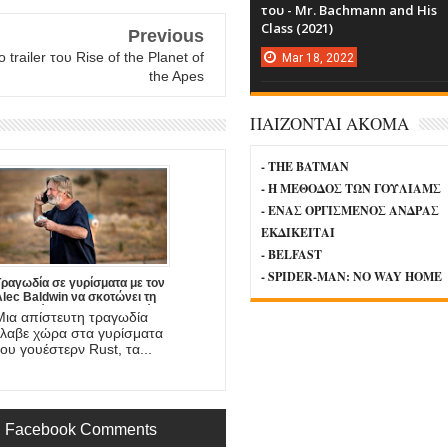
του - Mr. Bachmann and His
Class (2021)
Previous
 trailer του Rise of the Planet of
Mar
18,
2022
the Apes
ΠΑΙΖΟΝΤΑΙ ΑΚΟΜΑ
- THE BATMAN
- Η ΜΕΘΟΔΟΣ ΤΩΝ ΓΟΥΛΙΑΜΣ
- ΕΝΑΣ ΟΡΓΙΣΜΕΝΟΣ ΑΝΔΡΑΣ
ΕΚΔΙΚΕΙΤΑΙ
- BELFAST
- SPIDER-MAN: NO WAY HOME
Τραγωδία σε γυρίσματα με τον
lec Baldwin να σκοτώνει τη
φωτογράφο και να τραυματίζει
Μια απίστευτη τραγωδία
σοβαρά το σκηνοθέτη της νέας
έλαβε χώρα στα γυρίσματα
ου ταινίας!
του γουέστερν Rust, τα...
Facebook Comments