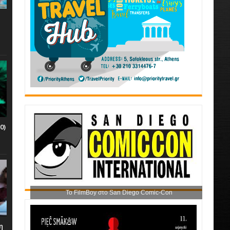
0)
Το FilmBoy στο San Diego Comic-Con
η