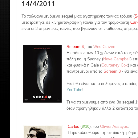
14/4/2011
Το πολυαναμενόμενο sequel μιας αγαπημένης ταινίας τρόμου (
S
μετατράπηκε σε κινηματογραφική ταινία για τον τρομοκράτη
Carl
είναι οι 3 σημαντικές ταινίες που βγαίνουν στις αίθουσες σήμερα
Scream 4
, του
Wes Craven
.
Η επέτειος των 10 χρόνων από τους φό
πόλη και η Sydney (
Neve Campbell
) επ
και φυσικά η Gale (
Courteney Cox
) και
παντρεμένοι από το
Scream 3
- θα είναι
Εκεί θα είναι και ο δολοφόνος ο οποίος
YouTube
!
Τι να περιμένουμε από ένα 3ο sequel 15
όταν προηγηθήκαν άλλα 2 κατώτερα το
Carlos
(
8/10
), του
Olivier Assayas
.
Παρακολουθούμε τη σταδιακή μύηση