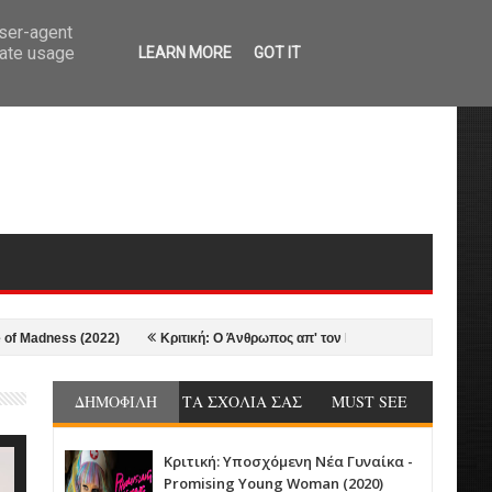
user-agent
rate usage
LEARN MORE
GOT IT
ness (2022)
Κριτική: Ο Άνθρωπος απ' τον Βορρά - The Northman (2022)
ΔΗΜΟΦΙΛΗ
ΤΑ ΣΧΟΛΙΑ ΣΑΣ
MUST SEE
Κριτική: Υποσχόμενη Νέα Γυναίκα -
Promising Young Woman (2020)