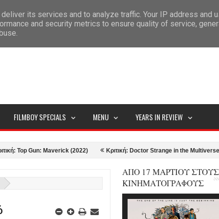
deliver its services and to analyze traffic. Your IP address and 
ITEMAP
ormance and security metrics to ensure quality of service, gene
abuse.
FILMBOY SPECIALS
MENU
YEARS IN REVIEW
op Gun: Maverick (2022)
Κριτική: Doctor Strange in the Multiverse of Mad
ΑΠΟ 17 ΜΑΡΤΙΟΥ ΣΤΟΥΣ
ΚΙΝΗΜΑΤΟΓΡΑΦΟΥΣ
ό