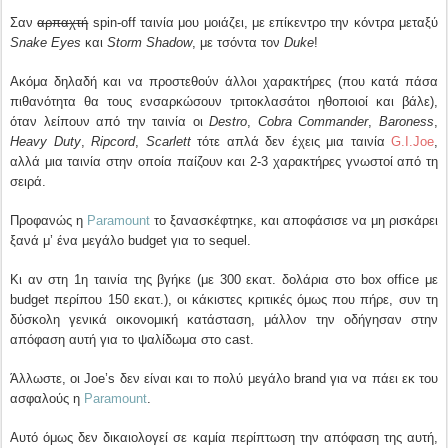
Σαν
αρπαχτή
spin-off ταινία μου μοιάζει, με επίκεντρο την κόντρα μεταξύ
Snake Eyes
και
Storm Shadow
, με τσόντα τον
Duke
!
Ακόμα δηλαδή και να προστεθούν άλλοι χαρακτήρες (που κατά πάσα
πιθανότητα θα τους ενσαρκώσουν τριτοκλασάτοι ηθοποιοί και βάλε),
όταν λείπουν από την ταινία οι
Destro
,
Cobra Commander
,
Baroness
,
Heavy Duty
,
Ripcord
,
Scarlett
τότε απλά δεν έχεις μια ταινία
G.I.Joe
,
αλλά μια ταινία στην οποία παίζουν και 2-3 χαρακτήρες γνωστοί από τη
σειρά.
Προφανώς η
Paramount
το ξανασκέφτηκε, και αποφάσισε να μη ρισκάρει
ξανά μ’ ένα μεγάλο budget για το sequel.
Κι αν στη 1η ταινία της βγήκε (με 300 εκατ. δολάρια στο box office με
budget περίπου 150 εκατ.), οι κάκιστες κριτικές όμως που πήρε, συν τη
δύσκολη γενικά οικονομική κατάσταση, μάλλον την οδήγησαν στην
απόφαση αυτή για το ψαλίδωμα στο cast.
Άλλωστε, οι Joe’s δεν είναι και το πολύ μεγάλο brand για να πάει εκ του
ασφαλούς η
Paramount
.
Αυτό όμως δεν δικαιολογεί σε καμία περίπτωση την απόφαση της αυτή,