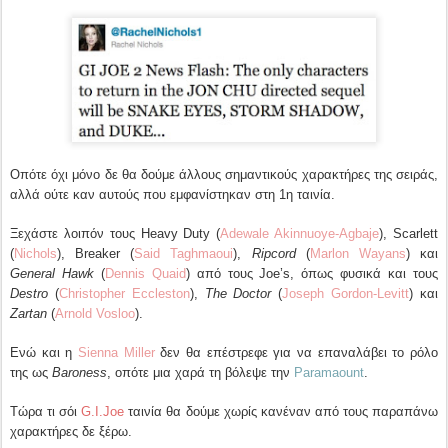
Οπότε όχι μόνο δε θα δούμε άλλους σημαντικούς χαρακτήρες της σειράς,
αλλά ούτε καν αυτούς που εμφανίστηκαν στη 1η ταινία.
Ξεχάστε λοιπόν τους Heavy Duty (
Adewale Akinnuoye-Agbaje
), Scarlett
(
Nichols
), Breaker (
Said Taghmaoui
),
Ripcord
(
Marlon Wayans
) και
General Hawk
(
Dennis Quaid
) από τους Joe’s, όπως φυσικά και τους
Destro
(
Christopher Eccleston
),
The Doctor
(
Joseph Gordon-Levitt
) και
Zartan
(
Arnold Vosloo
).
Ενώ και η
Sienna Miller
δεν θα επέστρεφε για να επαναλάβει το ρόλο
της ως
Baroness
, οπότε μια χαρά τη βόλεψε την
Paramaount
.
Τώρα τι σόι
G.I.Joe
ταινία θα δούμε χωρίς κανέναν από τους παραπάνω
χαρακτήρες δε ξέρω.