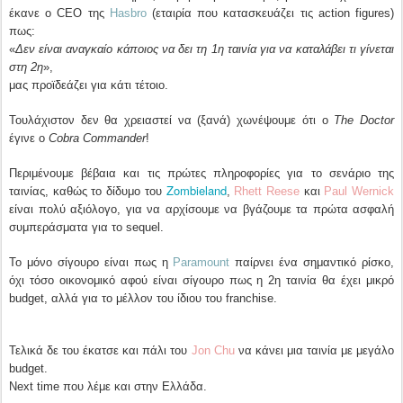
έκανε ο CEO της
Hasbro
(εταιρία που κατασκευάζει τις action figures)
πως:
«
Δεν είναι αναγκαίο κάποιος να δει τη 1η ταινία για να καταλάβει τι γίνεται
στη 2η
»,
μας προϊδεάζει για κάτι τέτοιο.
Τουλάχιστον δεν θα χρειαστεί να (ξανά) χωνέψουμε ότι ο
The Doctor
έγινε ο
Cobra Commander
!
Περιμένουμε βέβαια και τις πρώτες πληροφορίες για το σενάριο της
Zombieland
ταινίας, καθώς το δίδυμο του
,
Rhett Reese
και
Paul Wernick
είναι πολύ αξιόλογο, για να αρχίσουμε να βγάζουμε τα πρώτα ασφαλή
συμπεράσματα για το sequel.
Το μόνο σίγουρο είναι πως η
Paramount
παίρνει ένα σημαντικό ρίσκο,
όχι τόσο οικονομικό αφού είναι σίγουρο πως η 2η ταινία θα έχει μικρό
budget, αλλά για το μέλλον του ίδιου του franchise.
Τελικά δε του έκατσε και πάλι του
Jon Chu
να κάνει μια ταινία με μεγάλο
budget.
Next time που λέμε και στην Ελλάδα.