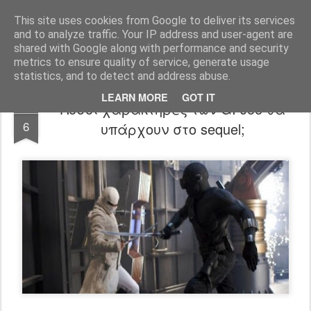
FilmBoy
This site uses cookies from Google to deliver its services
and to analyze traffic. Your IP address and user-agent are
shared with Google along with performance and security
metrics to ensure quality of service, generate usage
statistics, and to detect and address abuse.
LEARN MORE
GOT IT
Πόσοι χαρακτήρες των GI Joe θα
MAR
6
υπάρχουν στο sequel;