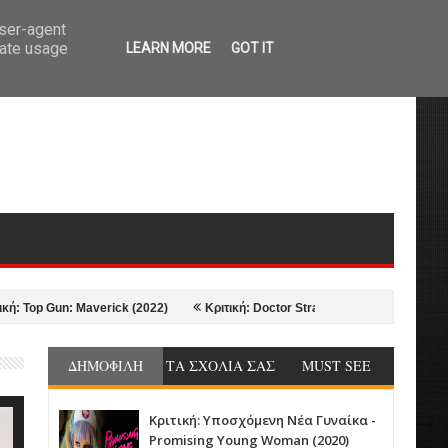
user-agent
rate usage
LEARN MORE
GOT IT
 Gun: Maverick (2022)
Κριτική: Doctor Strange in the Multiverse of Madne
ΔΗΜΟΦΙΛΗ
ΤΑ ΣΧΟΛΙΑ ΣΑΣ
MUST SEE
Κριτική: Υποσχόμενη Νέα Γυναίκα -
Promising Young Woman (2020)