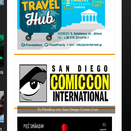
0)
Το FilmBoy στο San Diego Comic-Con
η