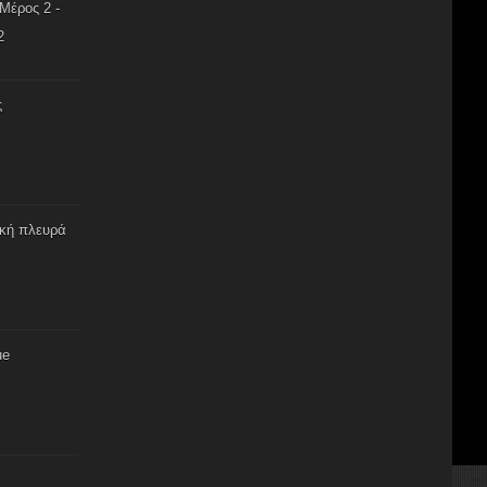
Μέρος 2 -
2
ς
ική πλευρά
ue