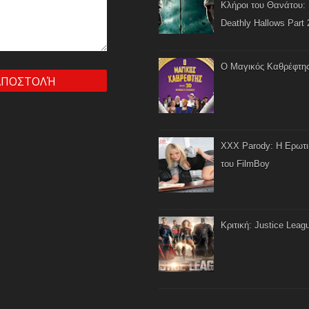
Κλήροι του Θανάτου: 
Deathly Hallows Part 
Ο Μαγικός Καθρέφτη
XXX Parody: Η Ερωτ
του FilmBoy
Κριτική: Justice Leag