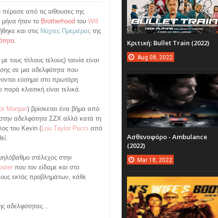
 πέρασε από τις αίθουσες της
 μήνα ήταν το
Brotherhood
του
Will
ήθηκε και στις
Νύχτες Πρεμιέρας
της
ότητα
.
Κριτική: Bullet Train (2022)
Aug
08,
2022
με τους τίτλους τέλους) ταινία είναι
ησης σε μια αδελφότητα που
νονται εύσημα στο πρωτάρη
ο παρά κλασική είναι τελικά.
or Morgan
) βρίσκεται ένα βήμα από
ς στην αδελφότητα ΣΖΧ αλλά κατά τη
λος του Kevin (
Lou Taylor Pucci
από
Ασθενοφόρο - Ambulance
εί.
(2022)
ψηλόβαθμο στέλεχος στην
Mar
18,
2022
oster
που τον είδαμε και στο
όλους εκτός προβλημάτων, κάθε
ς αδελφότητας...