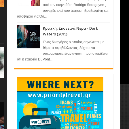
από τον σκηνοθέτη Rodrigo Sorogoyen ,
συνεχίζει εκεί που άφησε η βραβευμένη και
υποψήφια για Όσ...
Κριτική: Σκοτεινά Νερά - Dark
Waters (2019)
Ένας δικηγόρος ο οποίος ασχολείται με
θέματα περιβάλλοντος, δέχεται να
υπερασπιστεί έναν αγρότη που ισχυρίζεται
ότι η εταιρεία DuPont...