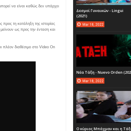
μπορεί να είναι καθώς δεν υπάρχει
Δεσμοί Γυναικών - Lingui
(2021)
ως προς τη κατάληξη της ιστορίας
Mar
18,
2022
 μείνουν ως προς την ένταση και
αι πλέον διαθέσιμο στο Video On
Νέα Τάξη - Nuevo Orden (202
Mar
18,
2022
Ο κύριος Μπάχμαν και η Τάξ