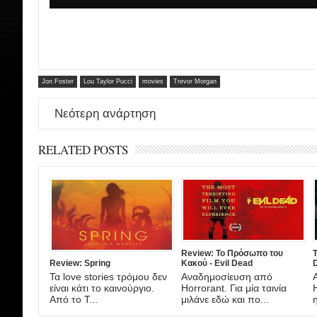
Jon Foster
Lou Taylor Pucci
movies
Trevor Morgan
Νεότερη ανάρτηση
RELATED POSTS
Review: Το Πρόσωπο του
Τ
Κακού - Evil Dead
D
Review: Spring
Αναδημοσίευση από
Τα love stories τρόμου δεν
Horrorant. Για μία ταινία
είναι κάτι το καινούργιο.
μιλάνε εδώ και πο...
Από το T...