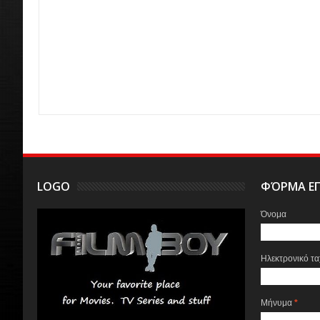
LOGO
ΦΌΡΜΑ ΕΠ
Όνομα
Ηλεκτρονικό τ
Μήνυμα
*