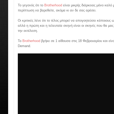
Το γεγονός ότι το
Brotherhood
είναι μικρής διάρκειας μόνο καλό 
περίπτωση να βαρεθείτε, ακόμα κι αν δε σας αρέσει.
Οι κριτικές λένε ότι το τέλος μπορεί να απογοητεύσει κάποιους 
αλλά η πρώτη και η τελευταία σκηνή είναι οι σκηνές που θα μας
την εκτέλεση.
Το
Brotherhood
βγήκε σε 1 αίθουσα στις 18 Φεβρουαρίου και είν
Demand.