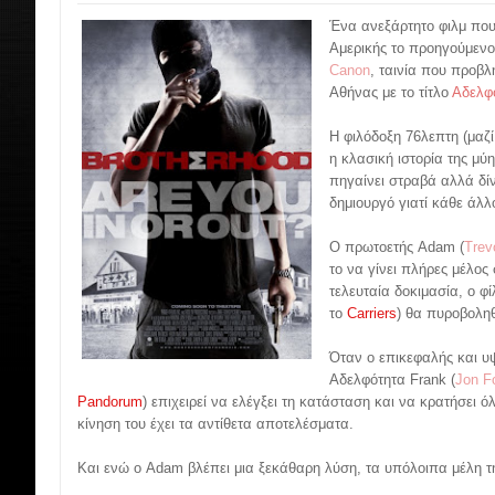
Ένα ανεξάρτητο φιλμ που
Αμερικής το προηγούμενο
Canon
, ταινία που προβλ
Αθήνας με το τίτλο
Αδελφ
Η φιλόδοξη 76λεπτη (μαζί 
η κλασική ιστορία της μύ
πηγαίνει στραβά αλλά δί
δημιουργό γιατί κάθε άλλ
Ο πρωτοετής Adam (
Trev
το να γίνει πλήρες μέλο
τελευταία δοκιμασία, ο φί
το
Carriers
) θα πυροβοληθ
Όταν ο επικεφαλής και υ
Αδελφότητα Frank (
Jon F
Pandorum
) επιχειρεί να ελέγξει τη κατάσταση και να κρατήσει 
κίνηση του έχει τα αντίθετα αποτελέσματα.
Και ενώ ο Adam βλέπει μια ξεκάθαρη λύση, τα υπόλοιπα μέλη τη