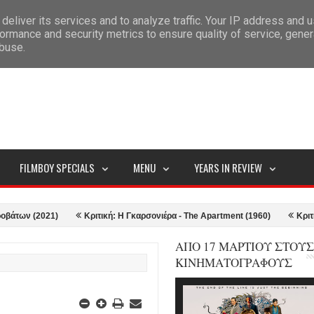
deliver its services and to analyze traffic. Your IP address and 
ITEMAP
ormance and security metrics to ensure quality of service, gene
abuse.
FILMBOY SPECIALS
MENU
YEARS IN REVIEW
(2021)
Κριτική: Η Γκαρσονιέρα - The Apartment (1960)
Κριτική: Top
ΑΠΟ 17 ΜΑΡΤΙΟΥ ΣΤΟΥΣ
ΚΙΝΗΜΑΤΟΓΡΑΦΟΥΣ