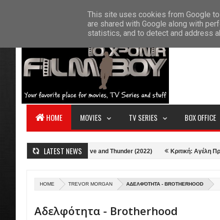
F
This site uses cookies from Google to 
HOME
ABOUT US
CONTACT
S
are shared with Google along with perf
statistics, and to detect and address 
HOME
MOVIES
TV SERIES
BOX OFFICE
LATEST NEWS
)
Κριτική: Thor: Love and Thunder (2022)
Κριτική: Αγέλη Προβάτων 
HOME
TREVOR MORGAN
ΑΔΕΛΦΌΤΗΤΑ - BROTHERHOOD
Αδελφότητα - Brotherhood