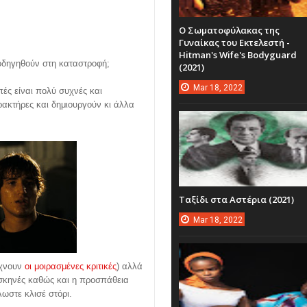
Ο Σωματοφύλακας της
Γυναίκας του Εκτελεστή -
Hitman's Wife's Bodyguard
οδηγηθούν στη καταστροφή;
(2021)
Mar
18,
2022
πές είναι πολύ συχνές και
ακτήρες και δημιουργούν κι άλλα
Ταξίδι στα Αστέρια (2021)
Mar
18,
2022
ίχνουν
οι μοιρασμένες κριτικές
) αλλά
 σκηνές καθώς και η προσπάθεια
ωστε κλισέ στόρι.