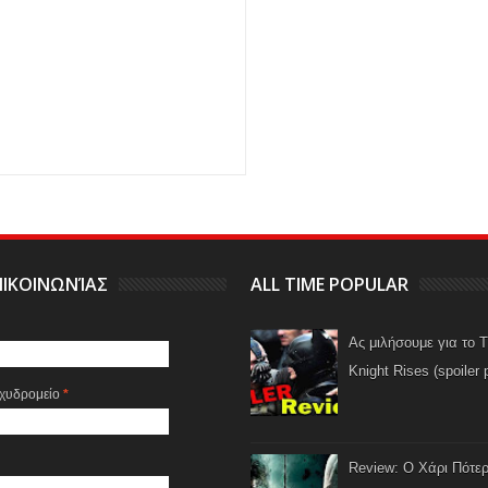
ΙΚΟΙΝΩΝΊΑΣ
ALL TIME POPULAR
Ας μιλήσουμε για το 
Knight Rises (spoiler 
αχυδρομείο
*
Review: Ο Χάρι Πότερ