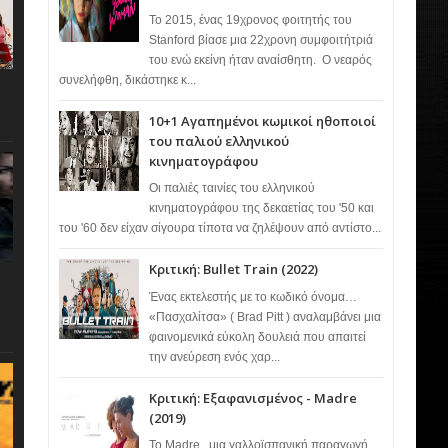
Το 2015, ένας 19χρονος φοιτητής του
Stanford βίασε μια 22χρονη συμφοιτήτριά
του ενώ εκείνη ήταν αναίσθητη. Ο νεαρός
συνελήφθη, δικάστηκε κ...
10+1 Αγαπημένοι κωμικοί ηθοποιοί
του παλιού ελληνικού
κινηματογράφου
Οι παλιές ταινίες του ελληνικού
κινηματογράφου της δεκαετίας του '50 και
του '60 δεν είχαν σίγουρα τίποτα να ζηλέψουν από αντίστο...
Κριτική: Bullet Train (2022)
Ένας εκτελεστής με το κωδικό όνομα…
«Πασχαλίτσα» ( Brad Pitt ) αναλαμβάνει μια
φαινομενικά εύκολη δουλειά που απαιτεί
την ανεύρεση ενός χαρ...
Κριτική: Εξαφανισμένος - Madre
(2019)
Το Madre , μια γαλλοϊσπανική παραγωγή