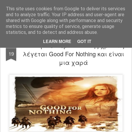
FilmBoy
This site uses cookies from Google to deliver its services
and to analyze traffic. Your IP address and user-agent are
shared with Google along with performance and security
metrics to ensure quality of service, generate usage
statistics, and to detect and address abuse.
LEARN MORE
GOT IT
Το 1ο γουέστερν-trailer της χρονιάς
JAN
λέγεται Good For Nothing και είναι
19
μια χαρά