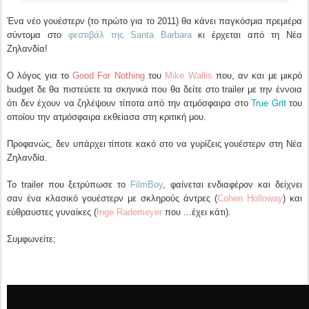
Ένα νέο γουέστερν (το πρώτο για το 2011) θα κάνει παγκόσμια πρεμιέρα
σύντομα στο
φεστιβάλ της Santa Barbara
κι έρχεται από τη Νέα
Ζηλανδία!
Ο λόγος για το
Good For Nothing
του
Mike Wallis
που, αν και με μικρό
budget δε θα πιστεύετε τα σκηνικά που θα δείτε στο trailer με την έννοια
True Grit
ότι δεν έχουν να ζηλέψουν τίποτα από την ατμόσφαιρα στο
του
οποίου την ατμόσφαιρα εκθείασα στη κριτική μου.
Προφανώς, δεν υπάρχει τίποτε κακό στο να γυρίζεις γουέστερν στη Νέα
Ζηλανδία.
Το trailer που ξετρύπωσε το
FilmBoy
, φαίνεται ενδιαφέρον και δείχνει
σαν ένα κλασικό γουέστερν με σκληρούς άντρες (
Cohen Holloway
) και
εύθραυστες γυναίκες (
Inge Rademeyer
που ...έχει κάτι).
Συμφωνείτε;