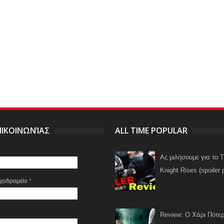
ΙΚΟΙΝΩΝΊΑΣ
ALL TIME POPULAR
Ας μιλήσουμε για το 
Knight Rises (spoiler 
αχυδρομείο
*
Review: Ο Χάρι Πότερ