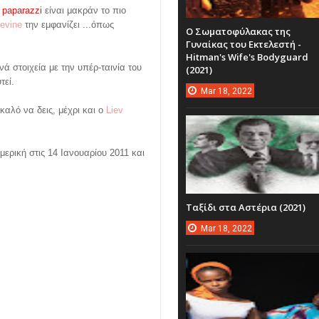
 paparazzi
είναι μακράν το πιο
evine
την εμφανίζει ...όπως
Ο Σωματοφύλακας της
Γυναίκας του Εκτελεστή -
Hitman's Wife's Bodyguard
ά στοιχεία με την υπέρ-ταινία του
(2021)
τεί.
Mar
18,
2022
καλό να δεις, μέχρι και ο
Liev
μερική στις 14 Ιανουαρίου 2011 και
Ταξίδι στα Αστέρια (2021)
Mar
18,
2022