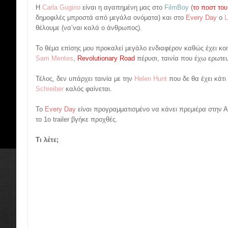
Η
Carla Gugino
είναι η αγαπημένη μας στο
FilmBoy
(
το ποστ του
δημοφιλές μπροστά από μεγάλα ονόματα) και στο
Every Day
ο
L
θέλουμε (να’ναι καλά ο άνθρωπος).
Το θέμα επίσης μου προκαλεί μεγάλο ενδιαφέρον καθώς έχει κοιν
Sam Mentes
,
Revolutionary Road
πέρυσι, ταινία που έχω ερωτευ
Τέλος, δεν υπάρχει ταινία με την
Helen Hunt
που δε θα έχει κάτι 
Schreiber
καλός φαίνεται.
Το
Every Day
είναι προγραμματισμένο να κάνει πρεμιέρα στην Α
το 1ο trailer βγήκε προχθές.
Τι λέτε;