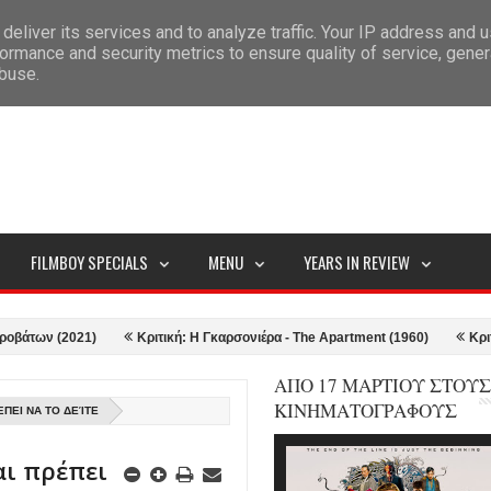
deliver its services and to analyze traffic. Your IP address and 
ITEMAP
ormance and security metrics to ensure quality of service, gene
abuse.
FILMBOY SPECIALS
MENU
YEARS IN REVIEW
 (2021)
Κριτική: Η Γκαρσονιέρα - The Apartment (1960)
Κριτική: To
ΑΠΟ 17 ΜΑΡΤΙΟΥ ΣΤΟΥΣ
ΚΙΝΗΜΑΤΟΓΡΑΦΟΥΣ
ΈΠΕΙ ΝΑ ΤΟ ΔΕΊΤΕ
αι πρέπει