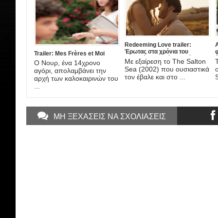
Redeeming Love trailer:
A
Έρωτας στα χρόνια του
Trailer: Mes Frères et Moi
Χρυσού Πυρετού, στη νέα
έ
Με εξαίρεση το The Salton
Ο Νουρ, ένα 14χρονο
ταινία του DJ Caruso
A
Sea (2002) που ουσιαστικά
αγόρι, απολαμβάνει την
τον έβαλε και στο ...
αρχή των καλοκαιρινών του
...
ΜΗ ΞΕΧΑΣΕΙΣ ΝΑ ΣΧΟΛΙΑΣΕΙΣ