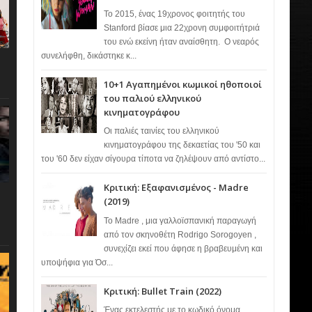
Το 2015, ένας 19χρονος φοιτητής του
Stanford βίασε μια 22χρονη συμφοιτήτριά
του ενώ εκείνη ήταν αναίσθητη. Ο νεαρός
συνελήφθη, δικάστηκε κ...
10+1 Αγαπημένοι κωμικοί ηθοποιοί
του παλιού ελληνικού
κινηματογράφου
Οι παλιές ταινίες του ελληνικού
κινηματογράφου της δεκαετίας του '50 και
του '60 δεν είχαν σίγουρα τίποτα να ζηλέψουν από αντίστο...
Κριτική: Εξαφανισμένος - Madre
(2019)
Το Madre , μια γαλλοϊσπανική παραγωγή
από τον σκηνοθέτη Rodrigo Sorogoyen ,
συνεχίζει εκεί που άφησε η βραβευμένη και
υποψήφια για Όσ...
Κριτική: Bullet Train (2022)
Ένας εκτελεστής με το κωδικό όνομα…