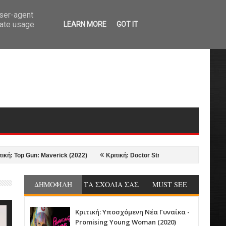
user-agent
rate usage
LEARN MORE
GOT IT
p Gun: Maverick (2022)
Κριτική: Doctor Strange in the Multiverse of Madn
ΔΗΜΟΦΙΛΗ
ΤΑ ΣΧΟΛΙΑ ΣΑΣ
MUST SEE
Κριτική: Υποσχόμενη Νέα Γυναίκα -
Promising Young Woman (2020)