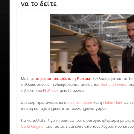
να το δείτε
Μαζί με
το poster που είδατε τη Κυριακή
κυκλοφόρησε και το 1ο t
πολλούς λόγους - ενδιαφέρουσας ταινίας του
Richard Levine
, σ
τηλεοπτικού
Nip/Tuck
μεταξύ άλλων.
Στο φιλμ πρωταγωνιστεί ο
Live Schreiber
και η
Helen Hunt
ως ένα
ανιαρή και άχαρη μετά από πολλά χρόνια γάμου.
Για να αλλάξει λίγο τη ρουτίνα του, ο σύζυγος φλερτάρει με μια
Carla Gugino
...και αυτός είναι ένας από τους λόγους που κάνου