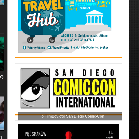
0)
Το FilmBoy στο San Diego Comic-Con
η