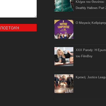
Κλήροι του Θανάτου: 
Deathly Hallows Part 
Ο Μαγικός Καθρέφτη
XXX Parody: Η Ερωτ
του FilmBoy
Κριτική: Justice Leag