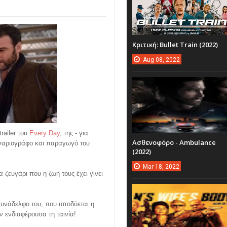
Κριτική: Bullet Train (2022)
Aug
08,
2022
railer του
Every Day
, της - για
Ασθενοφόρο - Ambulance
εναριογράφο και παραγωγό του
(2022)
Mar
18,
2022
 ζευγάρι που η ζωή τους έχει γίνει
 συνάδελφο του, που υποδύεται η
ν ενδιαφέρουσα τη ταινία!