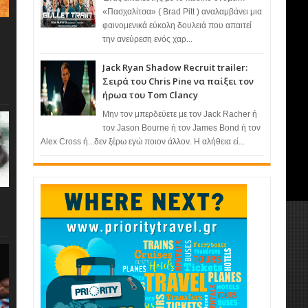
«Πασχαλίτσα» ( Brad Pitt ) αναλαμβάνει μια
φαινομενικά εύκολη δουλειά που απαιτεί
την ανεύρεση ενός χαρ...
Jack Ryan Shadow Recruit trailer:
Σειρά του Chris Pine να παίξει τον
ήρωα του Tom Clancy
Μην τον μπερδεύετε με τον Jack Racher ή
τον Jason Bourne ή τον James Bond ή τον
Alex Cross ή...δεν ξέρω εγώ ποιον άλλον. Η αλήθεια εί...