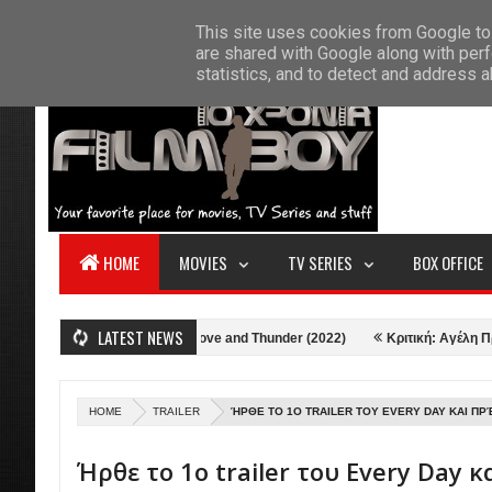
F
This site uses cookies from Google to 
HOME
ABOUT US
CONTACT
S
are shared with Google along with perf
statistics, and to detect and address 
HOME
MOVIES
TV SERIES
BOX OFFICE
LATEST NEWS
2)
Κριτική: Thor: Love and Thunder (2022)
Κριτική: Αγέλη Προβάτων
HOME
TRAILER
ΉΡΘΕ ΤΟ 1Ο TRAILER ΤΟΥ EVERY DAY ΚΑΙ ΠΡ
Ήρθε το 1ο trailer του Every Day κ