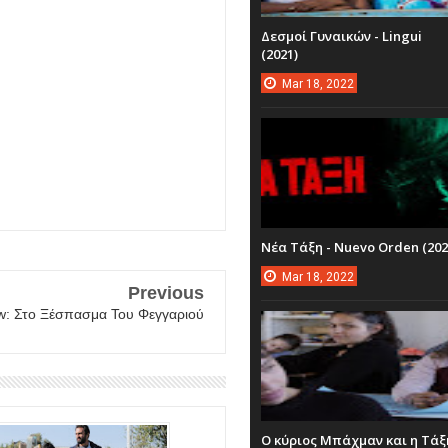
Δεσμοί Γυναικών - Lingui
(2021)
Mar
18,
2022
Νέα Τάξη - Nuevo Orden (202
Mar
18,
2022
Previous
w: Στο Ξέσπασμα Του Φεγγαριού
Ο κύριος Μπάχμαν και η Τάξ