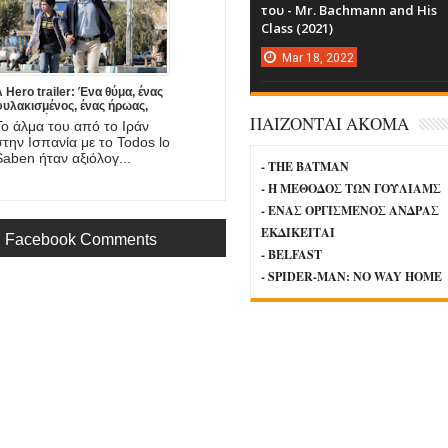
του - Mr. Bachmann and His
Class (2021)
Mar
18,
2022
 Hero trailer: Ένα θύμα, ένας
φυλακισμένος, ένας ήρωας,
ΠΑΙΖΟΝΤΑΙ ΑΚΟΜΑ
νας πατέρας. Έρχεται στο
Το άλμα του από το Ιράν
mazon η νέα ταινία του
στην Ισπανία με το Todos lo
Asghar Farhadi!
Saben ήταν αξιόλογ...
- THE BATMAN
- Η ΜΕΘΟΔΟΣ ΤΩΝ ΓΟΥΛΙΑΜΣ
- ΕΝΑΣ ΟΡΓΙΣΜΕΝΟΣ ΑΝΔΡΑΣ
ΕΚΔΙΚΕΙΤΑΙ
Facebook Comments
- BELFAST
- SPIDER-MAN: NO WAY HOME