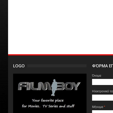
LOGO
ΦΌΡΜΑ ΕΠ
Όνομα
Ηλεκτρονικό τ
Μήνυμα
*