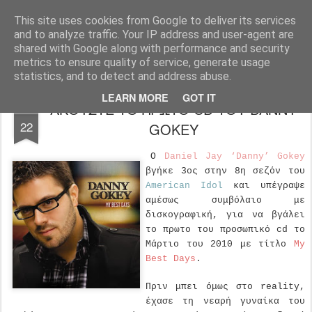
FilmBoy
This site uses cookies from Google to deliver its services
and to analyze traffic. Your IP address and user-agent are
shared with Google along with performance and security
metrics to ensure quality of service, generate usage
statistics, and to detect and address abuse.
LEARN MORE
GOT IT
ΑΚΟΥΣΤΕ ΤΟ ΠΡΩΤΟ CD ΤΟΥ DANNY
JUN
22
GOKEY
Ο
Daniel Jay ‘Danny’ Gokey
βγήκε 3ος στην 8η σεζόν του
American Idol
και υπέγραψε
αμέσως συμβόλαιο με
δισκογραφική, για να βγάλει
το πρωτο του προσωπικό cd το
Μάρτιο του 2010 με τίτλο
My
Best Days
.
Πριν μπει όμως στο reality,
έχασε τη νεαρή γυναίκα του