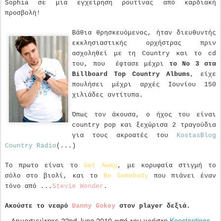
Sophia σε μια εγχείρηση ρουτίνας από καρδιακή
προσβολή!
Βάθια θρησκευόμενος, ήταν διευθυντής
εκκλησιαστικής ορχήστρας πριν
ασχοληθεί με τη Country και το cd
του, που έφτασε μέχρι
το Νο 3 στα
Billboard Top Country Albums
, είχε
πουλήσει μέχρι αρχές Ιουνίου 150
χιλιάδες αντίτυπα.
Όπως τον άκουσα, ο ήχος του είναι
country pop και ξεχώρισα 2 τραγούδια
για τους ακροατές του
KostasBlog
Country Radio
(...)
Το πρωτο είναι το
Get Away
, με κορυφαία στιγμή το
σόλο στο βιολί, και το
Be Somebody
που πιάνει έναν
τόνο από ...
Stevie Wonder
.
Ακούστε το νεαρό
Danny Gokey
στον player δεξιά.
Δημοσιεύτηκε
22nd June 2010
από τον χρήστη
Konstantinos