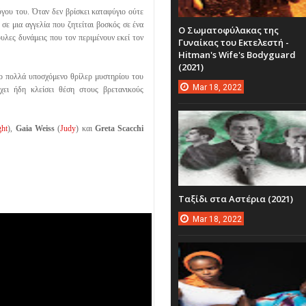
ύγου του. Όταν δεν βρίσκει καταφύγιο ούτε
 σε μια αγγελία που ζητείται βοσκός σε ένα
Ο Σωματοφύλακας της
υλες δυνάμεις που τον περιμένουν εκεί τον
Γυναίκας του Εκτελεστή -
Hitman's Wife's Bodyguard
(2021)
ο πολλά υποσχόμενο θρίλερ μυστηρίου του
Mar
18,
2022
έχει ήδη κλείσει θέση στους βρετανικούς
ght
),
Gaia Weiss
(
Judy
) και
Greta Scacchi
Ταξίδι στα Αστέρια (2021)
Mar
18,
2022