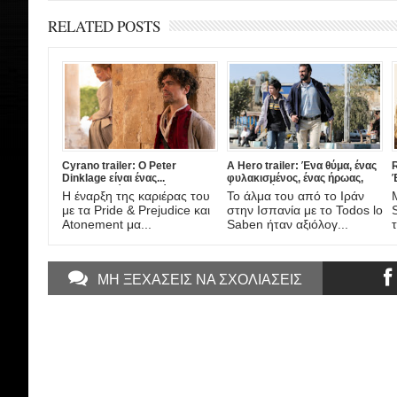
RELATED POSTS
Cyrano trailer: Ο Peter
A Hero trailer: Ένα θύμα, ένας
R
Dinklage είναι ένας...
φυλακισμένος, ένας ήρωας,
διαφορετικός Συρανό ντε
ένας πατέρας. Έρχεται στο
Η έναρξη της καριέρας του
Το άλμα του από το Ιράν
Μπερζεράκ στη νέα μιούζικαλ
Amazon η νέα ταινία του
τ
με τα Pride & Prejudice και
στην Ισπανία με το Todos lo
διασκευή από το σκηνοθέτη
Asghar Farhadi!
Atonement μα...
Saben ήταν αξιόλογ...
τ
του Darkest Hour!
ΜΗ ΞΕΧΑΣΕΙΣ ΝΑ ΣΧΟΛΙΑΣΕΙΣ