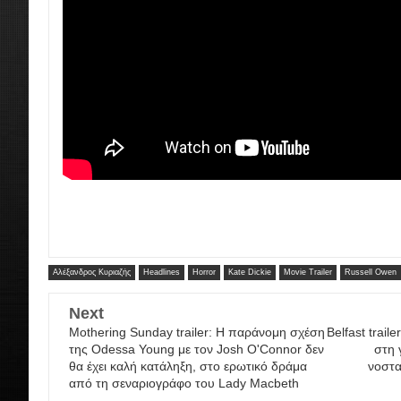
Αλέξανδρος Κυριαζής
Headlines
Horror
Kate Dickie
Movie Trailer
Russell Owen
Next
Mothering Sunday trailer: Η παράνομη σχέση
Belfast trail
της Odessa Young με τον Josh O'Connor δεν
στη 
θα έχει καλή κατάληξη, στο ερωτικό δράμα
νοστα
από τη σεναριογράφο του Lady Macbeth