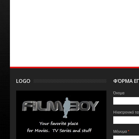
LOGO
ΦΌΡΜΑ ΕΠ
Όνομα
Ηλεκτρονικό τ
Μήνυμα
*