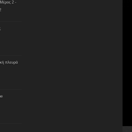
Μέρος 2 -
2
ς
ική πλευρά
ue