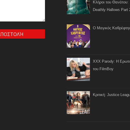
Κλήροι του Θανάτου: 
Deathly Hallows Part 
Ο Μαγικός Καθρέφτη
XXX Parody: Η Ερωτ
του FilmBoy
Κριτική: Justice Leag