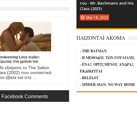
του - Mr. Bachmann and His
Class (2021)
Mar
18,
2022
ΠΑΙΖΟΝΤΑΙ ΑΚΟΜΑ
- THE BATMAN
edeeming Love trailer:
- Η ΜΕΘΟΔΟΣ ΤΩΝ ΓΟΥΛΙΑΜΣ
Έρωτας στα χρόνια του
- ΕΝΑΣ ΟΡΓΙΣΜΕΝΟΣ ΑΝΔΡΑΣ
Χρυσού Πυρετού, στη νέα
Με εξαίρεση το The Salton
αινία του DJ Caruso
ΕΚΔΙΚΕΙΤΑΙ
Sea (2002) που ουσιαστικά
ον έβαλε και στο ...
- BELFAST
- SPIDER-MAN: NO WAY HOME
Facebook Comments