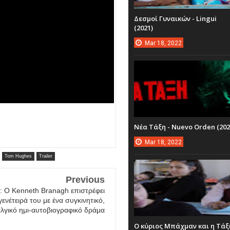
Δεσμοί Γυναικών - Lingui
(2021)
Mar
18,
2022
Νέα Τάξη - Nuevo Orden (202
Mar
18,
2022
Tom Hughes
Trailer
Previous
er: O Kenneth Branagh επιστρέφει
γενέτειρά του με ένα συγκινητικό,
λγικό ημι-αυτοβιογραφικό δράμα
Ο κύριος Μπάχμαν και η Τάξ