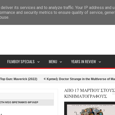
deliver its services and to analyze traffic. Your IP address and 
ITEMAP
ormance and security metrics to ensure quality of service, gene
abuse.
FILMBOY SPECIALS
MENU
YEARS IN REVIEW
: Maverick (2022)
Κριτική: Doctor Strange in the Multiverse of Madness (
ΑΠΟ 17 ΜΑΡΤΙΟΥ ΣΤΟΥΣ
ΚΙΝΗΜΑΤΟΓΡΑΦΟΥΣ
 ΣΤΗ ΝΈΟ ΒΡΕΤΑΝΙΚΌ ΘΡΊΛΕΡ