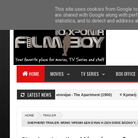
F
This site uses cookies from Google to 
HOME
ABOUT US
CONTACT
S
are shared with Google along with perf
statistics, and to detect and address 
HOME
MOVIES
TV SERIES
BOX OFFICE
LATEST NEWS
1)
Κριτική: Η Γκαρσονιέρα - The Apartment (1960)
Κριτική: Top Gun
HOME
TRAILER
SHEPHERD TRAILER: ΜΌΝΟ ΉΡΕΜΗ ΔΕΝ ΕΊΝΑΙ Η ΖΩΉ ΕΝΌΣ ΒΟΣΚΟΎ,
ΜΥΣΤΗΡΊΟΥ!