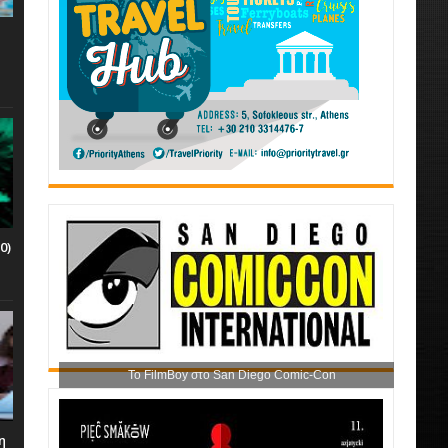
0)
Το FilmBoy στο San Diego Comic-Con
η