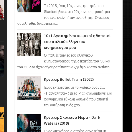
Το 2015, ένας 19χρονος φοιτητής του
Stanford βίασε μια 22χρονη συμφοιτήτριά
του ενώ εκείνη ήταν αναίσθητη. Ο νεαρός
συνελήφθη, δικάστηκε κ...
10+1 Αγαπημένοι κωμικοί ηθοποιοί
του παλιού ελληνικού
κινηματογράφου
Οι παλιές ταινίες του ελληνικού
κινηματογράφου της δεκαετίας του '50 και
του '60 δεν είχαν σίγουρα τίποτα να ζηλέψουν από αντίστο...
Κριτική: Bullet Train (2022)
Ένας εκτελεστής με το κωδικό όνομα…
«Πασχαλίτσα» ( Brad Pitt ) αναλαμβάνει μια
φαινομενικά εύκολη δουλειά που απαιτεί
την ανεύρεση ενός χαρ...
Κριτική: Σκοτεινά Νερά - Dark
Waters (2019)
Ένας δικηγόρος ο οποίος ασχολείται με