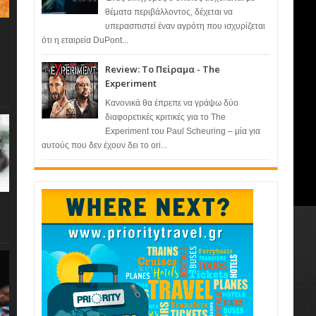
θέματα περιβάλλοντος, δέχεται να
υπερασπιστεί έναν αγρότη που ισχυρίζεται
ότι η εταιρεία DuPont...
Review: Το Πείραμα - The
Experiment
Κανονικά θα έπρεπε να γράψω δύο
διαφορετικές κριτικές για το The
Experiment του Paul Scheuring – μία για
αυτούς που δεν έχουν δει το ori...