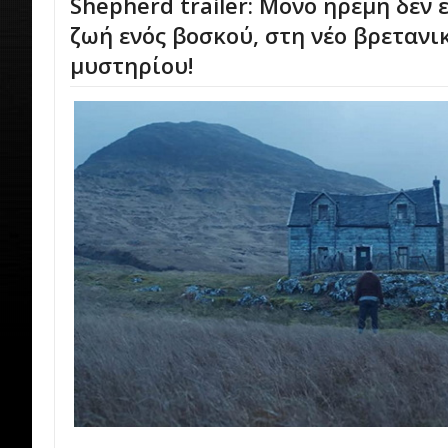
Shepherd trailer: Μόνο ήρεμη δεν ε
ζωή ενός βοσκού, στη νέο βρετανι
μυστηρίου!