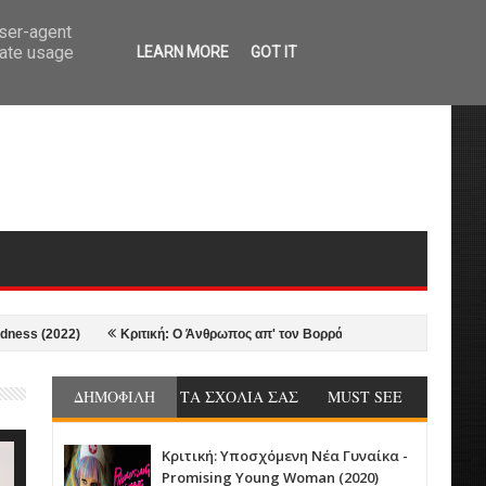
user-agent
rate usage
LEARN MORE
GOT IT
2022)
Κριτική: Ο Άνθρωπος απ' τον Βορρά - The Northman (2022)
20
ΔΗΜΟΦΙΛΗ
ΤΑ ΣΧΟΛΙΑ ΣΑΣ
MUST SEE
Κριτική: Υποσχόμενη Νέα Γυναίκα -
Promising Young Woman (2020)