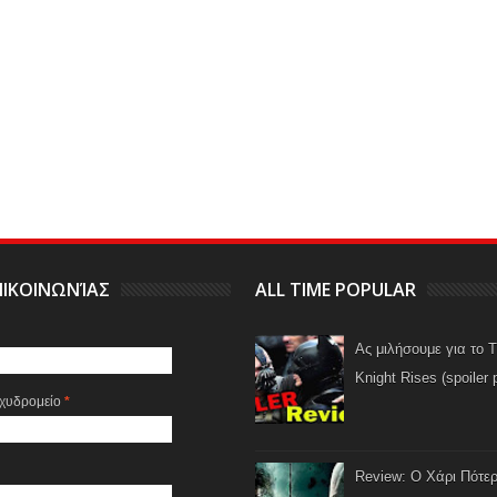
ΙΚΟΙΝΩΝΊΑΣ
ALL TIME POPULAR
Ας μιλήσουμε για το 
Knight Rises (spoiler 
αχυδρομείο
*
Review: Ο Χάρι Πότερ