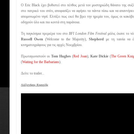
Ο Eric Black έχει βυθιστεί στο πένθος μετά τον μυστηριώδη θάνατο της συζ
στο πατρικό του σπίτι, αποφασίζει να αφήσει τα πάντα πίσω και να απαντήσει
απομονωμένο νησί. Ελπίζει πως εκεί θα βρει την ηρεμία του, όμως οι κακόβο
οδηγούν όλο και πιο κοντά στη παράνοια.
Τη παγκόσμια πρεμιέρα του στο
BFI London Film Festival
μόλις έκανε το νέ
Russell Owen
(Welcome to the Majority),
Shepherd
με τη ταινία να 
κινηματογράφους για τις αρχές Νοεμβρίου.
Πρωταγωνιστούν οι
Tom Hughes
(
Red Joan
),
Kate Dickie
(
The Green Kni
(
Waiting for the Barbarians
).
Δείτε το trailer...
Αλέξανδρος Κυριαζής