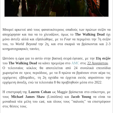
Μπορεί αρκετοί από τους φανατικότερους οπαδούς των πρώτων σεζόν να
αποχώρησαν και πια να το χλευάζουν, όμως το
The Walking Dead
όχι
μόνο άντεξε αλλά και εξαπλώθηκε, με το
Fear
να περιμένει την 7η σεζόν
του, το
World Beyond
την 2η, και στα σκαριά να βρίσκονται και 2-3
κινηματογραφικές ταινίες.
Ωστόσο η ώρα για το αντίο στην βασική σειρά έφτασε, με την
11η σεζόν
του
The Walking Dead
να κάνει πρεμιέρα στο
AMC
στις
22 Αυγούστου
.
Ο τελευταίος κύκλος θα αποτελείται από 24 συνολικά επεισόδια
χωρισμένα σε τρεις περιόδους, με τα 8 πρώτα να βγαίνουν στον αέρα τις
ερχόμενες εβδομάδες, τη 2η οχτάδα να έρχεται εκτός απροόπτου την
ερχόμενη άνοιξη, ενώ τα τελευταία 8 θα προβληθούν μέσα στο 2022.
Η επιστροφή της
Lauren Cohan
ως Maggie βρίσκεται στο επίκεντρο, με
τους
Michael James Shaw
(Limitless) και
Jacob Young
να είναι τα
μοναδικά νέα μέλη του cast, και όλους τους "παλιούς" να επιστρέφουν
στις θέσεις τους.