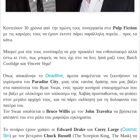
Κοντεύουν 30 χρόνια από την πρώτη τους συνεργασία στο
Pulp Fiction
με τις καριέρες τους να έχουν έκτοτε πάρει παράλληλη πορεία... προς τα
κάτω.
Μπορεί μια νέα τους συνύπαρξη να μην προκαλεί πια ενθουσιασμό αλλά
έστω κι έτσι, πως μπορείς να πεις όχι στο να δεις ξανά μαζί τους
Butch
Coolidge
και
Vincent Vega
!
Deadline
Όπως αποκάλυψε το
, άμεσα αναμένεται να ξεκινήσουν τα
γυρίσματα του
Paradise City
, μιας νέας ταινίας δράσης που μας βάζει
στα παπούτσια του Ryan Swan, ενός πρώην κυνηγού επικυρηγμένων που
τα βάζει με ολόκληρο τον υπόκοσμο της Χαβάη προσπαθώντας να φτάσει
στον μεγάλο αρχηγό τους, και να πάρει εκδίκηση για τη δολοφονία του
πατέρα του.
Τον Swan υποδύεται ο
Bruce Willis
με τον
John Travolta
να βρίσκεται
απέναντί του στο ρόλο του μαφιόζου εγκληματία.
Cosmic
Το σενάριο έχουν γράψει οι
Edward Drake
και
Corey Large
(
Sin
) με τον βετεράνο
Chuck Russell
(The Scorpion King, The Mask) να