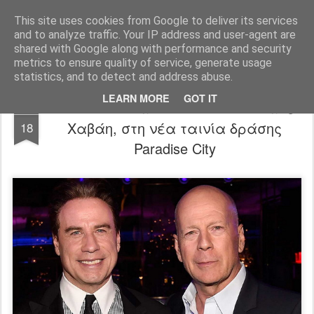
FilmBoy
This site uses cookies from Google to deliver its services
and to analyze traffic. Your IP address and user-agent are
shared with Google along with performance and security
metrics to ensure quality of service, generate usage
statistics, and to detect and address abuse.
LEARN MORE
GOT IT
Bruce Willis και John Travolta... πάνε
MAY
Χαβάη, στη νέα ταινία δράσης
18
Paradise City