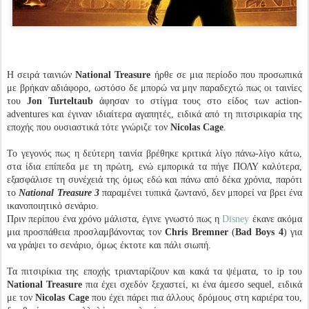
Η σειρά ταινιών
National Treasure
ήρθε σε μια περίοδο που προσωπικά
με βρήκαν αδιάφορο, ωστόσο δε μπορώ να μην παραδεχτώ πως οι ταινίες
του
Jon Turteltaub
άφησαν το στίγμα τους στο είδος των action-
adventures και έγιναν ιδιαίτερα αγαπητές, ειδικά από τη πιτσιρικαρία της
εποχής που ουσιαστικά τότε γνώριζε τον
Nicolas Cage
.
Το γεγονός πως η δεύτερη ταινία βρέθηκε κριτικά λίγο πάνω-λίγο κάτω,
στα ίδια επίπεδα με τη πρώτη, ενώ εμπορικά τα πήγε ΠΟΛΥ καλύτερα,
εξασφάλισε τη συνέχειά της όμως εδώ και πάνω από δέκα χρόνια, παρότι
το
National Treasure 3
παραμένει τυπικά ζωντανό, δεν μπορεί να βρει ένα
ικανοποιητικό σενάριο.
Πριν περίπου ένα χρόνο μάλιστα, έγινε γνωστό πως η
Disney
έκανε ακόμα
μια προσπάθεια προσλαμβάνοντας τον
Chris Bremner
(
Bad Boys 4
) για
να γράψει το σενάριο, όμως έκτοτε και πάλι σιωπή.
Τα πιτσιρίκια της εποχής τριανταρίζουν και κακά τα ψέματα, το ip του
National Treasure
πια έχει σχεδόν ξεχαστεί, κι ένα άμεσο sequel, ειδικά
με τον
Nicolas Cage
που έχει πάρει πια άλλους δρόμους στη καριέρα του,