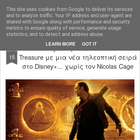
FilmBoy
This site uses cookies from Google to deliver its services
and to analyze traffic. Your IP address and user-agent are
shared with Google along with performance and security
metrics to ensure quality of service, generate usage
statistics, and to detect and address abuse.
LEARN MORE
GOT IT
Η Disney αναβιώνει τα National
APR
Treasure με μια νέα τηλεοπτική σειρά
15
στο Disney+... χωρίς τον Nicolas Cage