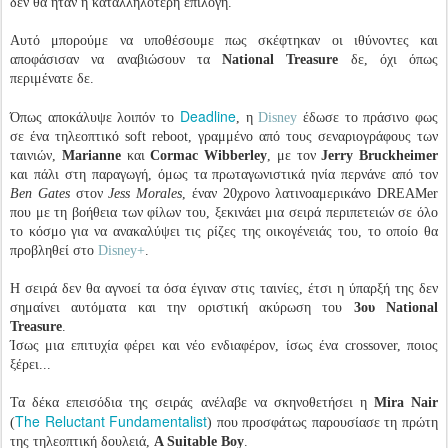
δεν θα ήταν η καταλληλότερη επιλογή.
Αυτό μπορούμε να υποθέσουμε πως σκέφτηκαν οι ιθύνοντες και
αποφάσισαν να αναβιώσουν τα
National Treasure
δε, όχι όπως
περιμένατε δε.
Deadline
Όπως αποκάλυψε λοιπόν το
, η
Disney
έδωσε το πράσινο φως
σε ένα τηλεοπτικό soft reboot, γραμμένο από τους σεναριογράφους των
ταινιών,
Marianne
και
Cormac Wibberley
, με τον
Jerry Bruckheimer
και πάλι στη παραγωγή, όμως τα πρωταγωνιστικά ηνία περνάνε από τον
Ben Gates
στον
Jess Morales
, έναν 20χρονο λατινοαμερικάνο DREAMer
που με τη βοήθεια των φίλων του, ξεκινάει μια σειρά περιπετειών σε όλο
το κόσμο για να ανακαλύψει τις ρίζες της οικογένειάς του, το οποίο θα
προβληθεί στο
Disney+
.
Η σειρά δεν θα αγνοεί τα όσα έγιναν στις ταινίες, έτσι η ύπαρξή της δεν
σημαίνει αυτόματα και την οριστική ακύρωση του
3ου National
Treasure
.
Ίσως μια επιτυχία φέρει και νέο ενδιαφέρον, ίσως ένα crossover, ποιος
ξέρει...
Τα δέκα επεισόδια της σειράς ανέλαβε να σκηνοθετήσει η
Mira Nair
The Reluctant Fundamentalist
(
) που προσφάτως παρουσίασε τη πρώτη
της τηλεοπτική δουλειά,
A Suitable Boy
.