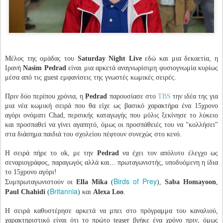
Μέλος της ομάδας του
Saturday Night Live
εδώ και μια δεκαετία, η
Ιρανή
Nasim Pedrad
είναι μια αρκετά αναγνωρίσιμη φυσιογνωμία κυρίως
μέσα από τις guest εμφανίσεις της γνωστές κωμικές σειρές.
Πριν δύο περίπου χρόνια, η
Pedrad
παρουσίασε στο
TBS
την ιδέα της για
μια νέα κωμική σειρά που θα είχε ως βασικό χαρακτήρα ένα 15χρονο
αγόρι ονόματι Chad, περσικής καταγωγής που μόλις ξεκίνησε το λύκειο
και προσπαθεί να γίνει αγαπητό, όμως οι προσπάθειές του να "κολλήσει"
στα διάσημα παιδιά του σχολείου πέφτουν συνεχώς στο κενό.
Η σειρά πήρε το ok, με την
Pedrad
να έχει τον απόλυτο έλεγχο ως
σεναριογράφος, παραγωγός αλλά και... πρωταγωνιστής, υποδυόμενη η ίδια
το 15χρονο αγόρι!
Birds of Prey
Συμπρωταγωνιστούν οι
Ella Mika
(
),
Saba Homayoon
,
Britannia
Paul Chahidi
(
) και
Alexa Loo
.
Η σειρά καθυστέρησε αρκετά να μπει στο πρόγραμμα του καναλιού,
χαρακτηριστικό είναι ότι το πρώτο teaser βγήκε ένα χρόνο πριν, όμως