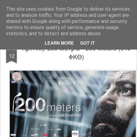
FilmBoy
This site uses cookies from Google to deliver its services
and to analyze traffic. Your IP address and user-agent are
shared with Google along with performance and security
metrics to ensure quality of service, generate usage
statistics, and to detect and address abuse.
LEARN MORE
GOT IT
Κριτική: 200 Μέτρα - 200 Meters (61ο
NOV
12
ΦΚΘ)