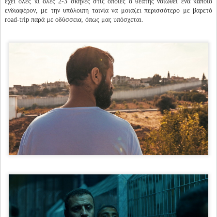
έχει όλες κι όλες 2-3 σκηνές στις οποίες ο θεατής νοιώθει ένα κάποιο
ενδιαφέρον, με την υπόλοιπη ταινία να μοιάζει περισσότερο με βαρετό
road-trip παρά με οδύσσεια, όπως μας υπόσχεται.