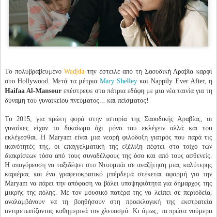
Το πολυβραβευμένο
Wadjda
την έστειλε από τη Σαουδική Αραβία καρφί
στο Hollywood. Μετά τα μέτρια
Mary Shelley
και Nappily Ever After, η
Haifaa Al-Mansour
επέστρεψε στα πάτρια εδάφη με μια νέα ταινία για τη
δύναμη του γυναικείου πνεύματος... και πείσματος!
Το 2015, για πρώτη φορά στην ιστορία της Σαουδικής Αραβίας, οι
γυναίκες είχαν το δικαίωμα όχι μόνο του εκλέγειν αλλά και του
εκλέγεσθαι. Η Maryam είναι μια νεαρή φιλόδοξη γιατρός που παρά τις
ικανότητές της, οι επαγγελματική της εξέλιξη πέφτει στο τοίχο των
διακρίσεων τόσο από τους συναδέλφους της όσο και από τους ασθενείς.
Η απαγόρευση να ταξιδέψει στο Ντουμπάι σε αναζήτηση μιας καλύτερης
καριέρας και ένα γραφειοκρατικό μπέρδεμα στέκεται αφορμή για την
Maryam να πάρει την απόφαση να βάλει υποψηφιότητα για δήμαρχος της
μικρής της πόλης. Με τον μουσικό πατέρα της να λείπει σε περιοδεία,
αναλαμβάνουν να τη βοηθήσουν στη προεκλογική της εκστρατεία
αντιμετωπίζοντας καθημερινά τον χλευασμό. Κι όμως, τα πρώτα νούμερα