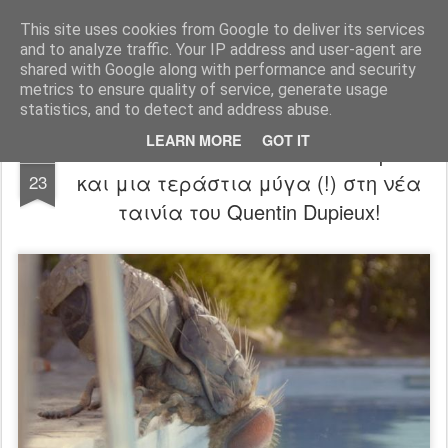
FilmBoy
This site uses cookies from Google to deliver its services
and to analyze traffic. Your IP address and user-agent are
shared with Google along with performance and security
metrics to ensure quality of service, generate usage
statistics, and to detect and address abuse.
LEARN MORE
GOT IT
Mandibules trailer: Η Adèle Exarchopoulos
SEP
και μια τεράστια μύγα (!) στη νέα
23
ταινία του Quentin Dupieux!