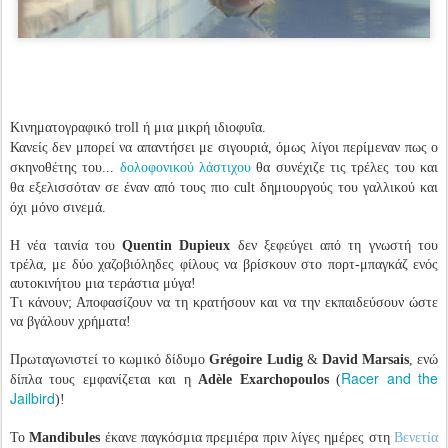
Κινηματογραφικό troll ή μια μικρή ιδιοφυΐα.
Κανείς δεν μπορεί να απαντήσει με σιγουριά, όμως λίγοι περίμεναν πως ο
σκηνοθέτης του...
δολοφονικού λάστιχου
θα συνέχιζε τις τρέλες του και
θα εξελισσόταν σε έναν από τους πιο cult δημιουργούς του γαλλικού και
όχι μόνο σινεμά.
Η νέα ταινία του
Quentin Dupieux
δεν ξεφεύγει από τη γνωστή του
τρέλα, με δύο χαζοβιόληδες φίλους να βρίσκουν στο πορτ-μπαγκάζ ενός
αυτοκινήτου μια τεράστια μύγα!
Τι κάνουν; Αποφασίζουν να τη κρατήσουν και να την εκπαιδεύσουν ώστε
να βγάλουν χρήματα!
Πρωταγωνιστεί το κωμικό δίδυμο
Grégoire Ludig
&
David Marsais
, ενώ
Racer and the
δίπλα τους εμφανίζεται και η
Adèle Exarchopoulos
(
Jailbird
)!
Το
Mandibules
έκανε παγκόσμια πρεμιέρα πριν λίγες ημέρες στη
Βενετία