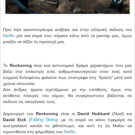
Πριν λίγα εικοσιτετράωρα ανέβηκε και στην ελληνική έκδοση του
Netflix
μία νέα σειρά που πέρασε κάτω από τα ραντάρ μας, όμως
μοιάζει να αξίζει τη προσοχή μας.
Το
Reckoning
είναι ένα αστυνομικό δράμα χαρακτήρων που μας
βάζει στο επίκεντρο ενός ανθρωποκυνηγητού όταν ένας κατά
συρροή δολοφόνος φαίνεται πως επιστρέφει στη "δράση" μετά από
χρόνια απουσίας.
Δύο άνδρες άμεσα σχετιζόμενοι με την υπόθεση, όμως στις
αντίθετες πλευρές του νόμου, θα συγκρουστούν βάζοντας σε
κίνδυνο τις οικογένειές τους.
Δημιουργοί του
Reckoning
είναι οι
David Hubbard
(
Noel
) και
Falling Skies
David Eick
(
), με τη σειρά να κάνει πρεμιέρα σε
αυστραλιανό κανάλι το φθινόπωρο, και από τη 1η Μαΐου να
προστίθεται στη φιλμοθήκη του
Netflix
.