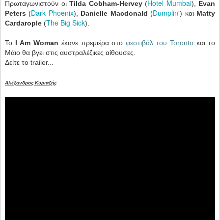
Hotel Mumbai
Πρωταγωνιστούν οι
Tilda Cobham-Hervey
(
),
Evan
Dark Phoenix
Dumplin'
Peters
(
),
Danielle Macdonald
(
) και
Matty
The Big Sick
Cardarople
(
).
Το
I Am Woman
έκανε πρεμιέρα στο
φεστιβάλ του Toronto
και το
Μάιο θα βγει στις αυστραλέζικες αίθουσες.
Δείτε το trailer...
Αλέξανδρος Κυριαζής