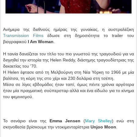
Ανήμερα της διεθνούς ημέρας της γυναίκας, η αυστραλέζικη
Transmission Films
έδωσε στη δημοσιότητα το trailer του
βιογραφικού
I Am Woman
.
Η ταινία δανείζεται τον τίτλο του πιο γνωστού της τραγουδιού για να
διηγηθεί την ιστορία της Helen Reddy, διάσημης τραγουδίστριας της
δεκαετίας του '70.
Η Helen έφτασε από τη Μελβούρνη στη Νέα Υόρκη το 1966 με μία
βαλίτσα, τη κόρη της στο χέρι και 230 δολάρια στη τσέπη.
Μέσα σε λίγες εβδομάδες ήταν ταπί, όμως πέντε χρόνια αργότερα
ήταν μία πραγματική σούπερσταρ αλλά και ένα είδωλο για το κίνημα
του φεμινισμού.
Το σενάριο είναι της
Emma Jensen
(
Mary Shelley
) ενώ στη
σκηνοθεσία βρίσκουμε την ντοκιμενταρίστρια
Unjoo Moon
.