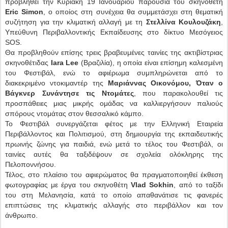
προβληθεί την Κυριακή 19 Ιανουαρίου παρουσία του σκηνοθέτη
Eric Simon
, ο οποίος στη συνέχεια θα συμμετάσχει στη θεματική
συζήτηση για την κλιματική αλλαγή με τη
Στελλίνα Κουλουζάκη
,
Υπεύθυνη Περιβαλλοντικής Εκπαίδευσης στο δίκτυο Μεσόγειος
SOS.
Θα προβληθούν επίσης τρεις βραβευμένες ταινίες της ακτιβίστριας
σκηνοθέτιδας
Iara Lee
(Βραζιλία), η οποία είναι επίσημη καλεσμένη
του Φεστιβάλ, ενώ το αφιέρωμα συμπληρώνεται από το
διακεκριμένο ντοκιμαντέρ της
Μαριάννας Οικονόμου,
Όταν ο
Βάγκνερ Συνάντησε τις Ντομάτες
, που παρακολουθεί τις
προσπάθειες μιας μικρής ομάδας να καλλιεργήσουν παλιούς
σπόρους ντομάτας στον θεσσαλικό κάμπο.
Το Φεστιβάλ συνεργάζεται φέτος με την Ελληνική Εταιρεία
Περιβάλλοντος και Πολιτισμού, στη δημιουργία της εκπαιδευτικής
πρωινής ζώνης για παιδιά, ενώ μετά το τέλος του Φεστιβάλ, οι
ταινίες αυτές θα ταξιδέψουν σε σχολεία ολόκληρης της
Πελοποννήσου.
Τέλος, στο πλαίσιο του αφιερώματος θα πραγματοποιηθεί έκθεση
φωτογραφίας με έργα του σκηνοθέτη
Vlad Sokhin
, από το ταξίδι
του στη Μελανησία, κατά το οποίο απαθανάτισε τις φανερές
επιπτώσεις της κλιματικής αλλαγής στο περιβάλλον και τον
άνθρωπο.