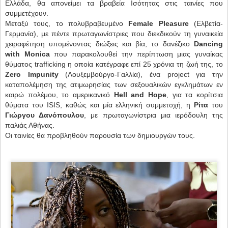
Ελλάδα, θα απονείμει τα βραβεία Ισότητας στις ταινίες που
συμμετέχουν.
Μεταξύ τους, το πολυβραβευμένο
Female Pleasure
(Ελβετία-
Γερμανία), με πέντε πρωταγωνίστριες που διεκδικούν τη γυναικεία
χειραφέτηση υπομένοντας διώξεις και βία, το δανέζικο
Dancing
with Monica
που παρακολουθεί την περίπτωση μιας γυναίκας
θύματος trafficking η οποία κατέγραφε επί 25 χρόνια τη ζωή της, το
Zero Impunity
(Λουξεμβούργο-Γαλλία), ένα project για την
καταπολέμηση της ατιμωρησίας των σεξουαλικών εγκλημάτων εν
καιρώ πολέμου, το αμερικανικό
Hell and Hope
, για τα κορίτσια
θύματα του ISIS, καθώς και μία ελληνική συμμετοχή, η
Ρίτα
του
Γιώργου Δανόπουλου
, με πρωταγωνίστρια μια ιερόδουλη της
παλιάς Αθήνας.
Οι ταινίες θα προβληθούν παρουσία των δημιουργών τους.