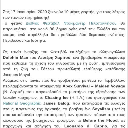
Στις 17 Ιανουαρίου 2020 ξεκινούν 10 μέρες γιορτής, για τους λάτρεις
των ταινιών τεκμηρίωσης!
Το φετινό
Διεθνές Φεστιβάλ Ντοκιμαντέρ Πελοποννήσου
θα
παρουσιάσει στο κοινό 96 δημιουργίες από την Ελλάδα και τον
κόσμο, ενώ παράλληλα θα προβάλλει δύο θεματικές ενότητες:
Περιβάλλον και Ισότητα.
Ως ταινία έναρξης του Φεστιβάλ επιλέχθηκε το ελληνογαλλικό
Dolphin Man
του
Λευτέρη Χαρίτου
, ένα βραβευμένο ντοκιμαντέρ
που εκθειάζει τη σχέση του ανθρώπου με τη φύση, εμπνευσμένη
από τη ζωή του Γάλλου πρωταθλητή ελεύθερης κατάδυσης
Jacques Mayol.
Ανάμεσα στις ταινίες που θα προβληθούν με θέμα το Περιβάλλον,
περιλαμβάνονται τα ντοκιμαντέρ
Apex Survival – Maiden Voyage
(Ν. Αφρική) που παρακολουθεί το μυστήριο της εξαφάνισης των
λευκών καρχαριών, το
Chasing Ice
(Η.Π.Α.) του φωτογράφου του
National Geographic
James Balog
, που καταγράφει τις αλλαγές
στους παγετώνες της Αρκτικής, το βραβευμένο
Soyalism
(Ιταλία)
που καταδεικνύει την καταστροφή των φυσικών πόρων από τους
κολοσσούς της βιομηχανίας τροφίμων, το
Before the Flood
, σε
παραγωγή και αφήγηση του
Leonardo di Caprio
, για τις