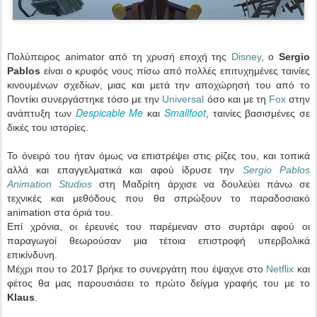
Πολύπειρος animator από τη χρυσή εποχή της
Disney
, ο
Sergio
Pablos
είναι ο κρυφός νους πίσω από πολλές επιτυχημένες ταινίες
κινουμένων σχεδίων, μιας και μετά την αποχώρησή του από το
Ποντίκι συνεργάστηκε τόσο με την
Universal
όσο και με τη
Fox
στην
Despicable Me
Smallfoot
ανάπτυξη των
και
, ταινίες βασισμένες σε
δικές του ιστορίες.
Το όνειρό του ήταν όμως να επιστρέψει στις ρίζες του, και τοπικά
αλλά και επαγγελματικά και αφού ίδρυσε την
Sergio Pablos
Animation Studios
στη Μαδρίτη άρχισε να δουλεύει πάνω σε
τεχνικές και μεθόδους που θα σπρώξουν το παραδοσιακό
animation στα όριά του.
Επί χρόνια, οι έρευνές του παρέμεναν στο συρτάρι αφού οι
παραγωγοί θεωρούσαν μια τέτοια επιστροφή υπερβολικά
επικίνδυνη.
Μέχρι που το 2017 βρήκε το συνεργάτη που έψαχνε στο
Netflix
και
φέτος θα μας παρουσιάσει το πρώτο δείγμα γραφής του με το
Klaus
.