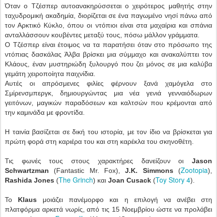
Όταν ο Τζέσπερ αυτοανακηρύσσεται ο χειρότερος μαθητής στην
ταχυδρομική ακαδημία, διορίζεται σε ένα παγωμένο νησί πάνω από
τον Αρκτικό Κύκλο, όπου οι ντόπιοι είναι στα μαχαίρια και σπάνια
ανταλλάσσουν κουβέντες μεταξύ τους, πόσω μάλλον γράμματα.
Ο Τζέσπερ είναι έτοιμος να τα παρατήσει όταν στο πρόσωπο της
ντόπιας δασκάλας Άλβα βρίσκει μια σύμμαχο και ανακαλύπτει τον
Κλάους, έναν μυστηριώδη ξυλουργό που ζει μόνος σε μια καλύβα
γεμάτη χειροποίητα παιχνίδια.
Αυτές οι απρόσμενες φιλίες φέρνουν ξανά χαμόγελα στο
Σμίρενσμπεργκ, δημιουργώντας μια νέα γενιά γενναιόδωρων
γειτόνων, μαγικών παραδόσεων και καλτσών που κρέμονται από
την καμινάδα με φροντίδα.
Η ταινία βασίζεται σε δική του ιστορία, με τον ίδιο να βρίσκεται για
πρώτη φορά στη καριέρα του και στη καρέκλα του σκηνοθέτη.
Τις φωνές τους στους χαρακτήρες δανείζουν οι
Jason
Zootopia
Schwartzman
(Fantastic Mr. Fox),
J.K. Simmons
(
),
The Grinch
Toy Story 4
Rashida Jones
(
) και
Joan Cusack
(
).
Το
Klaus
μοιάζει πανέμορφο και η επιλογή να ανέβει στη
πλατφόρμα αρκετά νωρίς, από τις 15 Νοεμβρίου ώστε να προλάβει