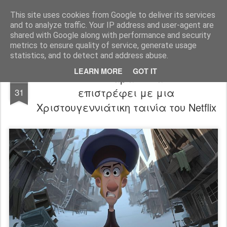
FilmBoy
This site uses cookies from Google to deliver its services
and to analyze traffic. Your IP address and user-agent are
shared with Google along with performance and security
metrics to ensure quality of service, generate usage
statistics, and to detect and address abuse.
LEARN MORE
GOT IT
Klaus trailer: Το παραδοσιακό animation
OCT
επιστρέφει με μια
31
Χριστουγεννιάτικη ταινία του Netflix