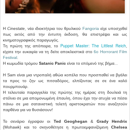
Η
Cinestate
, νέα ιδιοκτήτρια του θρυλικού
Fangoria
είχε υποσχεθεί
πως εκτός από την έντυπη έκδοση, θα επιστρέψει και ως
κινηματογραφικός παραγωγός.
Puppet Master: The Littlest Reich
Τη πρώτη της απόπειρα, το
,
είχατε την ευκαιρία να τη δείτε αποκλειστικά στο
6ο Horrorant Film
Festival
.
Η κωμωδία τρόμου
Satanic Panic
είναι το επόμενό της βήμα...
Η Sam είναι μια ντροπαλή αθώα κοπέλα που προσπαθεί να βγάλει
τα προς το ζην ως πιτσαδόρος, ελπίζοντας σε σε ένα καλό
πουρμπουάρ.
Η τελευταία παραγγελία της πρώτης της ημέρας στη δουλειά τη
στέλνει σε μια απομονωμένη έπαυλη, όπου έχει την ατυχία να πέσει
πάνω σε μια σατανιστική τελετή αριστοκρατών που αναζητούν
παρθένα για να θυσιάσουν!
Το σενάριο έγραψαν οι
Ted Geoghegan
&
Grady Hendrix
(Mohawk) και το σκηνοθέτησε η πρωτοεμφανιζόμενη
Chelsea