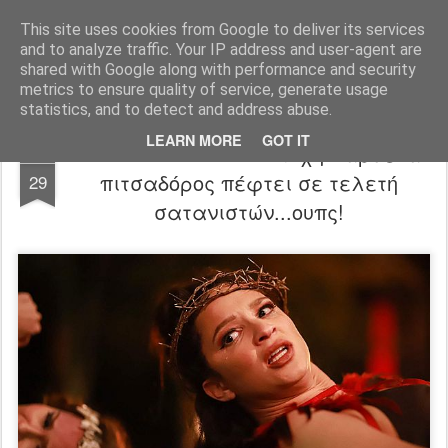
FilmBoy
This site uses cookies from Google to deliver its services
and to analyze traffic. Your IP address and user-agent are
shared with Google along with performance and security
metrics to ensure quality of service, generate usage
statistics, and to detect and address abuse.
LEARN MORE
GOT IT
Satanic Panic trailer: Άτυχη παρθένα
AUG
πιτσαδόρος πέφτει σε τελετή
29
σατανιστών...ουπς!