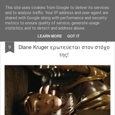
FilmBoy
This site uses cookies from Google to deliver its services
and to analyze traffic. Your IP address and user-agent are
shared with Google along with performance and security
metrics to ensure quality of service, generate usage
statistics, and to detect and address abuse.
LEARN MORE
GOT IT
The Operative trailer: Η κατάσκοπος
JUL
Diane Kruger ερωτεύεται στον στόχο
9
της!