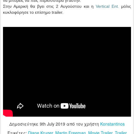
να μπορείς να πεις περισσότερα γι’αυτήν.
Στην Αμερική θα βγει στις 2 Αυγούστου και η
Vertical Ent.
μόλις
κυκλοφόρησε το επίσημο trailer.
Δημοσιεύτηκε
9th July 2019
από τον χρήστη
Konstantinos
Ετικέτες:
Diane Kruger
Martin Freeman
Movie Trailer
Trailer