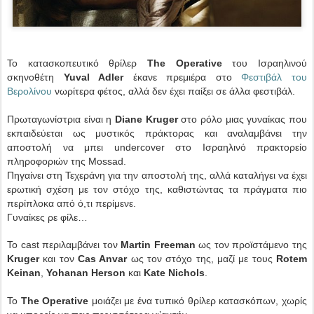
Το κατασκοπευτικό θρίλερ
The Operative
του Ισραηλινού
σκηνοθέτη
Yuval Adler
έκανε πρεμιέρα στο
Φεστιβάλ του
Βερολίνου
νωρίτερα φέτος, αλλά δεν έχει παίξει σε άλλα φεστιβάλ.
Πρωταγωνίστρια είναι η
Diane Kruger
στο ρόλο μιας γυναίκας που
εκπαιδεύεται ως μυστικός πράκτορας και αναλαμβάνει την
αποστολή να μπει undercover στο Ισραηλινό πρακτορείο
πληροφοριών της Mossad.
Πηγαίνει στη Τεχεράνη για την αποστολή της, αλλά καταλήγει να έχει
ερωτική σχέση με τον στόχο της, καθιστώντας τα πράγματα πιο
περίπλοκα από ό,τι περίμενε.
Γυναίκες ρε φίλε…
Το cast περιλαμβάνει τον
Martin Freeman
ως τον προϊστάμενο της
Kruger
και τον
Cas Anvar
ως τον στόχο της, μαζί με τους
Rotem
Keinan
,
Yohanan Herson
και
Kate Nichols
.
Το
The Operative
μοιάζει με ένα τυπικό θρίλερ κατασκόπων, χωρίς