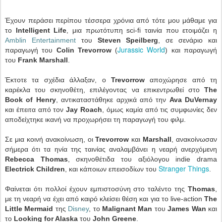
Έχουν περάσει περίπου τέσσερα χρόνια από τότε μου μάθαμε για
το
Intelligent Life
, μια πρωτότυπη sci-fi ταινία που ετοιμάζει η
Amblin Entertainment
του
Steven Speilberg
, σε σενάριο και
Jurassic World
παραγωγή του
Colin Trevorrow
(
) και παραγωγή
του
Frank Marshall
.
Έκτοτε τα σχέδια άλλαξαν, ο
Trevorrow
αποχώρησε από τη
καρέκλα του σκηνοθέτη, επιλέγοντας να επικεντρωθεί στο
The
Book of Henry
, αντικαταστάθηκε αρχικά από την
Ava DuVernay
και έπειτα από τον
Jay Roach
, όμως καμία από τις συμφωνίες δεν
αποδείχτηκε ικανή να προχωρήσει τη παραγωγή του φιλμ.
Σε μια κοινή ανακοίνωση, οι
Trevorrow
και
Marshall
, ανακοίνωσαν
σήμερα ότι τα ηνία της ταινίας αναλαμβάνει η νεαρή ανερχόμενη
Rebecca Thomas
, σκηνοθέτιδα του αξιόλογου indie drama
Stranger Things
Electrick Children
, και κάποιων επεισοδίων του
.
Φαίνεται ότι πολλοί έχουν εμπιστοσύνη στο ταλέντο της
Thomas
,
με τη νεαρή να έχει από καιρό κλείσει θέση και για το live-action
The
Little Mermaid
της
Disney
, το
Malignant Man
του
James Wan
και
το
Looking for Alaska
του
John Greene
.