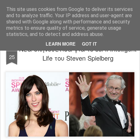
FilmBoy
This site uses cookies from Google to deliver its services
and to analyze traffic. Your IP address and user-agent are
shared with Google along with performance and security
metrics to ensure quality of service, generate usage
statistics, and to detect and address abuse.
LEARN MORE
GOT IT
Νέα σκηνοθέτιδα για το sci-fi Intelligent
AUG
25
Life του Steven Spielberg