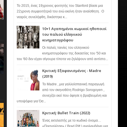
Το 2015, ένας 19χρονος φοιτητής του Stanford βίασε μια
22χρονη συμφοιτήτριά του ενώ εκείνη ήταν αναίσθητη. Ο
νεαρός συνελήφθη, δικάστηκε κ...
10+1 Αγαπημένοι κωμικοί ηθοποιοί
του παλιού ελληνικού
κινηματογράφου
Οι παλιές ταινίες του ελληνικού
κινηματογράφου της δεκαετίας του '50 και
του '60 δεν είχαν σίγουρα τίποτα να ζηλέψουν από αντίστο...
Κριτική: Εξαφανισμένος - Madre
(2019)
Το Madre , μια γαλλοϊσπανική παραγωγή
από τον σκηνοθέτη Rodrigo Sorogoyen ,
συνεχίζει εκεί που άφησε η βραβευμένη και
υποψήφια για Όσ...
Κριτική: Bullet Train (2022)
Ένας εκτελεστής με το κωδικό όνομα…
«Πασχαλίτσα» ( Brad Pitt ) αναλαμβάνει μια