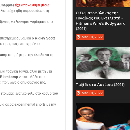
Chappie
)
είχε αποκαλύψει μέσω
άλιστα έχει ήδη παρουσιάσει στη
Ο Σωματοφύλακας της
Γυναίκας του Εκτελεστή -
ζοντας να ξεκινήσει γυρίσματα στο
Hitman's Wife's Bodyguard
(2021)
Mar
18,
2022
ι επέστρεψε δυναμικά ο
Ridley Scott
 και μετρίως επιτυχημένου
kamp
στο ράφι, με την ελπίδα να τη
μια τραγική ταινία, αλλά με τη νέα
Blomkamp
να καταλήξει στα
ι πριν λίγο ο δημιουργός της.
Ταξίδι στα Αστέρια (2021)
Mar
18,
2022
τοιμάζει ένα νέο φιλμ στο κόσμο του
 μια σειρά experimental shorts με την