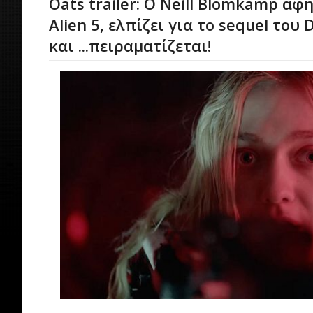
Oats trailer: Ο Neill Blomkamp αφή
Alien 5, ελπίζει για το sequel του D
και ...πειραματίζεται!