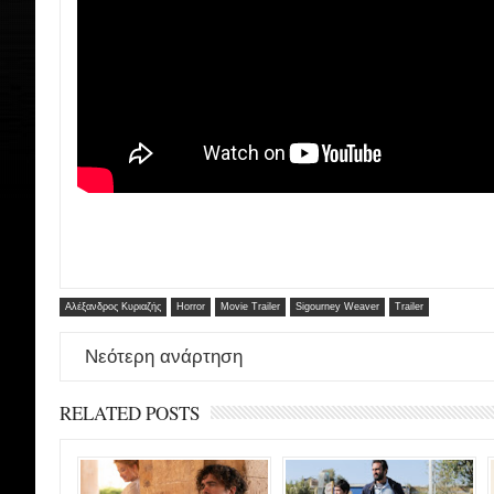
Αλέξανδρος Κυριαζής
Horror
Movie Trailer
Sigourney Weaver
Trailer
Νεότερη ανάρτηση
RELATED POSTS