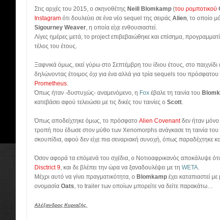
Στις αρχές του 2015, ο σκηνοθέτης
Neill Blomkamp
(
του ρομποτικού
Instagram
ότι δουλεύει σε ένα νέο sequel της σειράς
Alien
, το οποίο μ
Sigourney Weaver
, η οποία είχε ενθουσιαστεί.
Λίγες ημέρες μετά, το project επιβεβαιώθηκε και επίσημα, προγραμματί
τέλος του έτους.
Ξαφνικά όμως, εκεί γύρω στο Σεπτέμβρη του ίδιου έτους, στο παιχνίδ
δηλώνοντας έτοιμος όχι για ένα αλλά για τρία sequels του πρόσφατου
Prometheus
.
Όπως ήταν -δυστυχώς- αναμενόμενο, η
Fox
έβαλε τη ταινία του
Blom
κατεβάσει αφού τελειώσει με τις δικές του ταινίες ο
Scott
.
Όπως αποδείχτηκε όμως, το πρόσφατο
Alien Covenant
δεν ήταν μόνο 
τροπή που έδωσε στον μύθο των Xenomorphs ανάγκασε τη ταινία του
σκουπίδια, αφού δεν είχε πια σεναριακή συνοχή, όπως παραδέχτηκε κα
Όσον αφορά τα επόμενά του σχέδια, ο Νοτιοαφρικανός αποκάλυψε ότι ε
Disctrict 9
, και δε βλέπει την ώρα να ξαναδουλέψει με τη
WETA
.
Μέχρι αυτό να γίνει πραγματικότητα, ο
Blomkamp
έχει καταπιαστεί με
ονομασία
Oats
, το trailer των οποίων μπορείτε να δείτε παρακάτω…
Αλέξανδρος Κυριαζής.