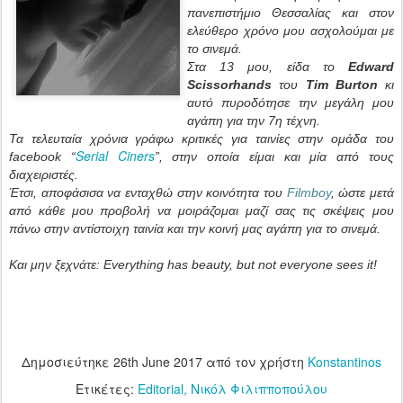
πανεπιστήμιο Θεσσαλίας και στον
ελεύθερο χρόνο μου ασχολούμαι με
το σινεμά.
Στα 13 μου, είδα το
Edward
Scissorhands
του
Tim Burton
κι
αυτό πυροδότησε την μεγάλη μου
αγάπη για την 7η τέχνη.
Τα τελευταία χρόνια γράφω κριτικές για ταινίες στην ομάδα του
Serial Ciners
facebook “
”, στην οποία είμαι και μία από τους
διαχειριστές.
Έτσι, αποφάσισα να ενταχθώ στην κοινότητα του
Filmboy
, ώστε μετά
από κάθε μου προβολή να μοιράζομαι μαζί σας τις σκέψεις μου
πάνω στην αντίστοιχη ταινία και την κοινή μας αγάπη για το σινεμά.
Και μην ξεχνάτε: Everything has beauty, but not everyone sees it!
Δημοσιεύτηκε
26th June 2017
από τον χρήστη
Konstantinos
Ετικέτες:
Editorial
Νικόλ Φιλιπποπούλου