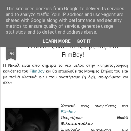
FilmBoy
This site uses cookies from Google to deliver its services
and to analyze traffic. Your IP address and user-agent are
shared with Google along with performance and security
metrics to ensure quality of service, generate usage
statistics, and to detect and address abuse.
LEARN MORE
GOT IT
Η Νικόλ είναι το νέο μέλος στο
JUN
26
FilmBoy!
Η
Νικόλ
είναι από σήμερα το νέο μέλος στην κινηματογραφική
κοινότητα του
FilmBoy
και θα επιμεληθεί τις Μόνιμες Στήλες του site
με παλιά κλασικά φιλμ που αγαπήσαμε (ή όχι), αφιερώματα και
άλλα.
Χαιρετώ τους αναγνώστες του
Filmboy
.
Ονομάζομαι
Νικόλ
Φιλιπποπούλου
.
Σπουδάζω κτηνιατρική στο