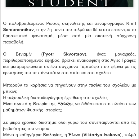
Ο πολυβραβευμένος Ρώσος σκηνοθέτης και σεναριογράφος
Kirill
Serebrennikov
, στην 7η ταινία του τολμά και θέτει στο επίκεντρο το
θρησκευτικό φανατισμό, μέσα από μία σκοτεινή σύγχρονη
παραβολή.
Ο Βενιαμίν (
Pyotr Skvortsov
), ένας μοναχικός,
περιθωριοποιημένος έφηβος, βρίσκει ανακούφιση στις Αγίες Γραφές
και μεταμορφώνεται σε ένα σύγχρονο Ταρτούφο που φέρνει με τις
ερωτήσεις του τα πάνω κάτω στο σπίτι και στο σχολείο.
Μπορούν τα κορίτσια να πηγαίνουν στην πισίνα του σχολείου με
μπικίνι;
Η σεξουαλική διαπαιδαγώγηση έχει θέση στο σχολείο;
Είναι σωστό η Θεωρία της Εξέλιξης να διδάσκεται στο πλαίσιο των
μαθημάτων Φυσικής Ιστορίας;
Σε μικρό χρονικό διάστημα όλοι γύρω του συνεπαίρνονται από τις
βεβαιότητες του νεαρού.
Μόνο η καθηγήτρια Βιολογίας, η Έλενα (
Viktoriya Isakova
), τολμά