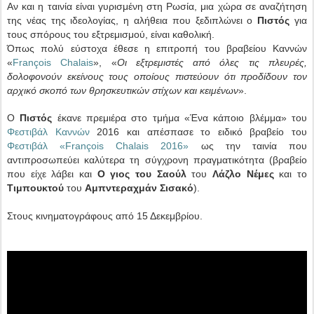
Αν και η ταινία είναι γυρισμένη στη Ρωσία, μια χώρα σε αναζήτηση
της νέας της ιδεολογίας, η αλήθεια που ξεδιπλώνει ο
Πιστός
για
τους σπόρους του εξτρεμισμού, είναι καθολική.
Όπως πολύ εύστοχα έθεσε η επιτροπή του βραβείου Καννών
«
François Chalais
», «
Οι εξτρεμιστές από όλες τις πλευρές,
δολοφονούν εκείνους τους οποίους πιστεύουν ότι προδίδουν τον
αρχικό σκοπό των θρησκευτικών στίχων και κειμένων
».
Ο
Πιστός
έκανε πρεμιέρα στο τμήμα «Ένα κάποιο βλέμμα» του
Φεστιβάλ Καννών
2016 και απέσπασε το ειδικό βραβείο του
Φεστιβάλ «François Chalais 2016»
ως την ταινία που
αντιπροσωπεύει καλύτερα τη σύγχρονη πραγματικότητα (βραβείο
που είχε λάβει και
Ο γιος του Σαούλ
του
Λάζλο Νέμες
και το
Τιμπουκτού
του
Αμπντεραχμάν Σισακό
).
Στους κινηματογράφους από 15 Δεκεμβρίου.