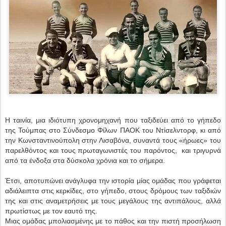
Η ταινία, μια ιδιότυπη χρονομηχανή που ταξιδεύει από το γήπεδο
της Τούμπας στο Σύνδεσμο Φίλων ΠΑΟΚ του Ντίσελντορφ, κι από
την Κωνσταντινούπολη στην Λισαβόνα, συναντά τους «ήρωες» του
παρελθόντος και τους πρωταγωνιστές του παρόντος, και τριγυρνά
από τα ένδοξα στα δύσκολα χρόνια και το σήμερα.
Έτσι, αποτυπώνει ανάγλυφα την ιστορία μίας ομάδας που γράφεται
αδιάλειπτα στις κερκίδες, στο γήπεδο, στους δρόμους των ταξιδιών
της και στις αναμετρήσεις με τους μεγάλους της αντιπάλους, αλλά
πρωτίστως με τον εαυτό της.
Μιας ομάδας μπολιασμένης με το πάθος και την πιστή προσήλωση