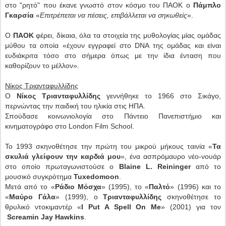
στο "ρητό" που έκανε γνωστό στον κόσμο του ΠΑΟΚ ο
Πάμπλο
Γκαρσία
«
Επιτρέπεται να πέσεις, επιβάλλεται να σηκωθείς
».
Ο
ΠΑΟΚ
φέρει, δίκαια, όλα τα στοιχεία της μυθολογίας μίας ομάδας
μύθου τα οποία «έχουν εγγραφεί στο DNA της ομάδας και είναι
ευδιάκριτα τόσο στο σήμερα όπως με την ίδια ένταση που
καθορίζουν το μέλλον».
Νίκος Τριανταφυλλίδης
Ο
Νίκος Τριανταφυλλίδης
γεννήθηκε το 1966 στο Σικάγο,
περνώντας την παιδική του ηλικία στις ΗΠΑ.
Σπούδασε κοινωνιολογία στο Πάντειο Πανεπιστήμιο και
κινηματογράφο στο London Film School.
Το 1993 σκηνοθέτησε την πρώτη του μικρού μήκους ταινία «
Τα
σκυλιά γλείφουν την καρδιά μου
», ένα ασπρόμαυρο νέο-νουάρ
στο οποίο πρωταγωνιστούσε ο
Blaine L. Reininger
από το
μουσικό συγκρότημα
Tuxedomoon
.
Μετά από το «
Ράδιο Μόσχα
» (1995), το «
Παλτό
» (1996) και το
«
Μαύρο Γάλα
» (1999), ο
Τριανταφυλλίδης
σκηνοθέτησε το
θρυλικό ντοκιμαντέρ «
I Put A Spell On Me
» (2001) για τον
Screamin Jay Hawkins
.