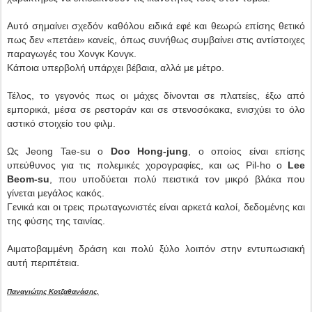
Αυτό σημαίνει σχεδόν καθόλου ειδικά εφέ και θεωρώ επίσης θετικό
πως δεν «πετάει» κανείς, όπως συνήθως συμβαίνει στις αντίστοιχες
παραγωγές του Χονγκ Κονγκ.
Κάποια υπερβολή υπάρχει βέβαια, αλλά με μέτρο.
Τέλος, το γεγονός πως οι μάχες δίνονται σε πλατείες, έξω από
εμπορικά, μέσα σε ρεστοράν και σε στενοσόκακα, ενισχύει το όλο
αστικό στοιχείο του φιλμ.
Ως Jeong Tae-su ο
Doo Hong-jung
, ο οποίος είναι επίσης
υπεύθυνος για τις πολεμικές χορογραφίες, και ως Pil-ho ο
Lee
Beom-su
, που υποδύεται πολύ πειστικά τον μικρό βλάκα που
γίνεται μεγάλος κακός.
Γενικά και οι τρεις πρωταγωνιστές είναι αρκετά καλοί, δεδομένης και
της φύσης της ταινίας.
Αιματοβαμμένη δράση και πολύ ξύλο λοιπόν στην εντυπωσιακή
αυτή περιπέτεια.
Παναγιώτης Κοτζαθανάσης.