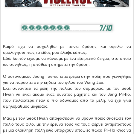
Καιρό είχα να ασχοληθώ με ταινία δράσης και οφείλω να
ομολογήσω πως το είδος μου έλειψε κάπως.
Εδώ λοιπόν έχουμε να κάνουμε με ένα εξαιρετικό δείγμα, στο οποίο
ως συνήθως, η υπόθεση υπηρετεί την δράση.
Ο αστυνομικός Jeong Tae-su επιστρέφει στην πόλη που γεννήθηκε
για να παραστεί στην κηδεία του φίλου του Wang Jae.
Εκεί συναντάει τα μέλη της παλιάς του συμμορίας, με τον Seok
Ηwan να είναι ακόμα ένας δυνατός μαχητής και τον Jang Pil-ho,
που παλαιότερα ήταν ο πιο αδύναμος από τα μέλη, να έχει γίνει
υψηλόβαθμος μαφιόζος.
Μαζί με τον Seok Ηwan αποφασίζουν να βρουν ποιος σκότωσε τον
παλιό τους φίλο, με την έρευνά τους να τους φέρνει αντιμέτωπους
με μια ολόκληρη πόλη ενώ υπάρχουν υποψίες πωςo Pil-Ho ίσως να