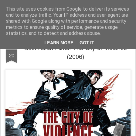
FilmBoy
This site uses cookies from Google to deliver its services
and to analyze traffic. Your IP address and user-agent are
shared with Google along with performance and security
metrics to ensure quality of service, generate usage
statistics, and to detect and address abuse.
LEARN MORE
GOT IT
Best Asian Films: The City of Violence
NOV
20
(2006)