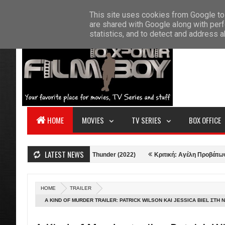
F
This site uses cookies from Google to 
HOME
ABOUT US
CONTACT
S
are shared with Google along with perf
statistics, and to detect and address 
HOME
MOVIES
TV SERIES
BOX OFFICE
LATEST NEWS
Κριτική: Thor: Love and Thunder (2022)
Κριτική: Αγέλη Προβάτων (2021)
HOME
TRAILER
A KIND OF MURDER TRAILER: PATRICK WILSON ΚΑΙ JESSICA BIEL ΣΤΗ 