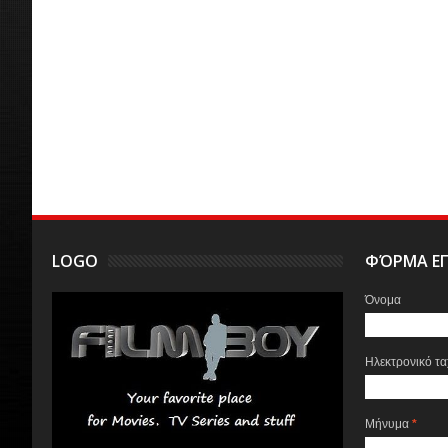
LOGO
ΦΌΡΜΑ ΕΠ
Όνομα
Ηλεκτρονικό τ
Μήνυμα
*