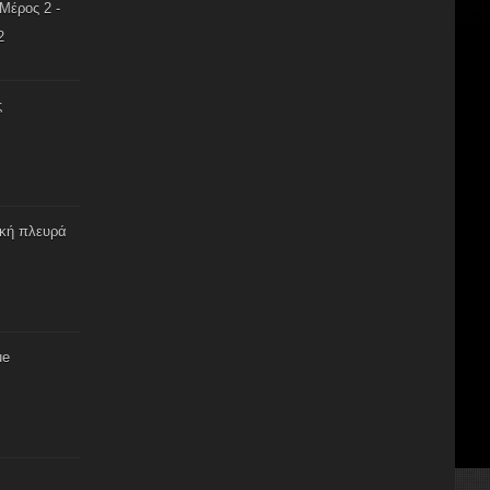
Μέρος 2 -
2
ς
ική πλευρά
ue