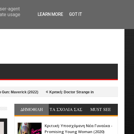
user-agent
rate usage
LEARN MORE
GOT IT
averick (2022)
Κριτική: Doctor Strange in the Multiverse of Madness (202
ΔΗΜΟΦΙΛΗ
ΤΑ ΣΧΟΛΙΑ ΣΑΣ
MUST SEE
Κριτική: Υποσχόμενη Νέα Γυναίκα -
Promising Young Woman (2020)