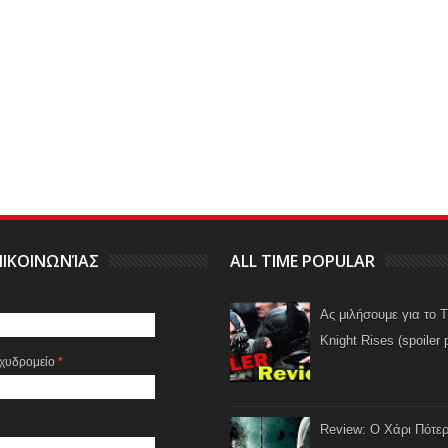
ΙΚΟΙΝΩΝΊΑΣ
ALL TIME POPULAR
Ας μιλήσουμε για το 
Knight Rises (spoiler 
αχυδρομείο
*
Review: Ο Χάρι Πότερ