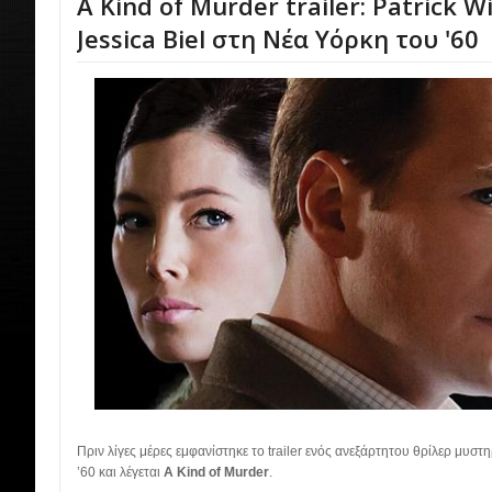
A Kind of Murder trailer: Patrick W
Jessica Biel στη Νέα Υόρκη του '60
Πριν λίγες μέρες εμφανίστηκε το trailer ενός ανεξάρτητου θρίλερ μυστη
’60 και λέγεται
A Kind of Murder
.