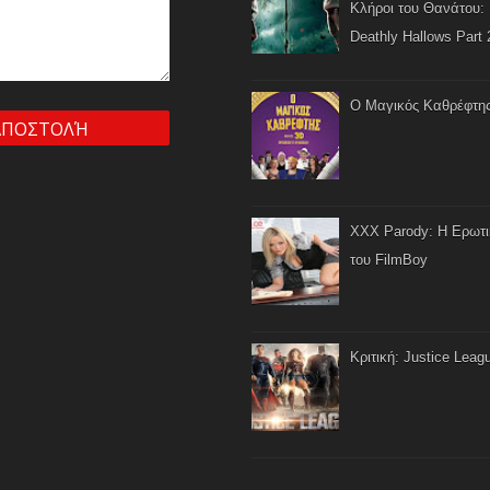
Κλήροι του Θανάτου: 
Deathly Hallows Part 
Ο Μαγικός Καθρέφτη
XXX Parody: Η Ερωτ
του FilmBoy
Κριτική: Justice Leag