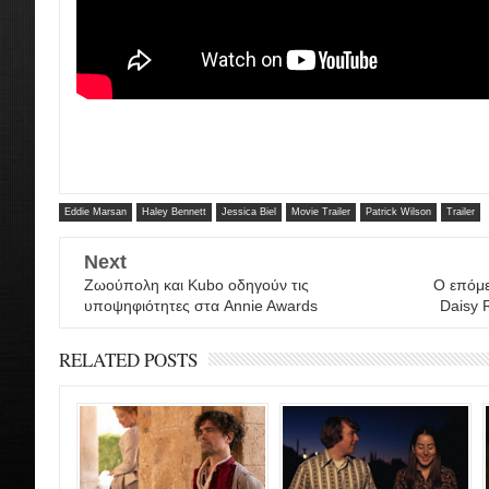
Eddie Marsan
Haley Bennett
Jessica Biel
Movie Trailer
Patrick Wilson
Trailer
Next
Ζωούπολη και Kubo οδηγούν τις
Ο επόμε
υποψηφιότητες στα Annie Awards
Daisy R
RELATED POSTS