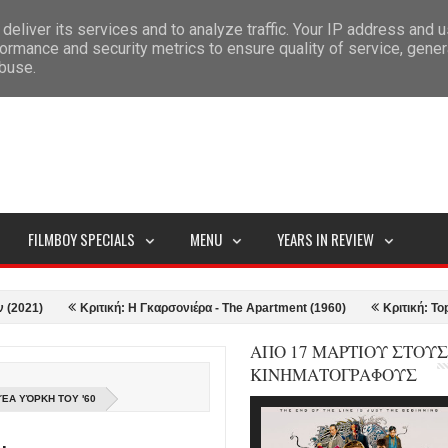
deliver its services and to analyze traffic. Your IP address and 
ITEMAP
ormance and security metrics to ensure quality of service, gene
abuse.
FILMBOY SPECIALS
MENU
YEARS IN REVIEW
Κριτική: Η Γκαρσονιέρα - The Apartment (1960)
Κριτική: Top Gun: M
ΑΠΟ 17 ΜΑΡΤΙΟΥ ΣΤΟΥΣ
ΚΙΝΗΜΑΤΟΓΡΑΦΟΥΣ
ΝΈΑ ΥΌΡΚΗ ΤΟΥ '60