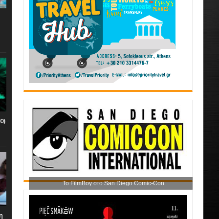
0)
Το FilmBoy στο San Diego Comic-Con
η