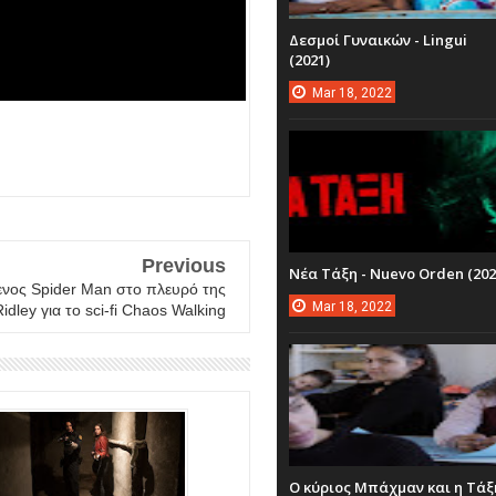
Δεσμοί Γυναικών - Lingui
(2021)
Mar
18,
2022
Previous
Νέα Τάξη - Nuevo Orden (202
νος Spider Man στο πλευρό της
Mar
18,
2022
idley για το sci-fi Chaos Walking
Ο κύριος Μπάχμαν και η Τάξ