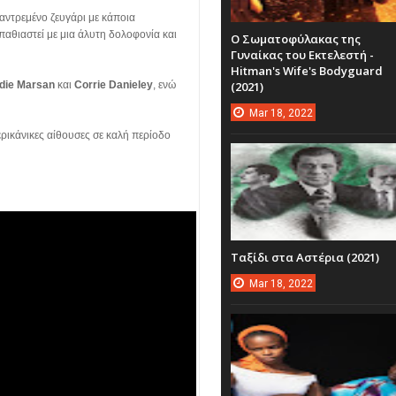
παντρεμένο ζευγάρι με κάποια
αθιαστεί με μια άλυτη δολοφονία και
Ο Σωματοφύλακας της
Γυναίκας του Εκτελεστή -
Hitman's Wife's Bodyguard
die Marsan
και
Corrie Danieley
, ενώ
(2021)
Mar
18,
2022
μερικάνικες αίθουσες σε καλή περίοδο
Ταξίδι στα Αστέρια (2021)
Mar
18,
2022