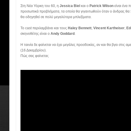
Στη Νέα Υόρκη του 60, η
Jessica Biel
και ο
Patrick Wilson
είναι ένα 
προσωπικά προβλήματα, τα οποία θα γιγαντωθούν όταν ο άνδρας θα π
θα οδηγηθεί σε πολύ μεγαλύτερα μπλεξίματα.
Το cast περιλαμβάνει και τους
Haley Bennett
,
Vincent Kartheiser
,
Ed
σκηνοθέτης είναι ο
Andy Goddard
.
Η ταινία δε φαίνεται να έχει μεγάλες προσδοκίες, αν και θα βγει στις α
(16 Δεκεμβρίου).
Πώς σας φαίνεται;