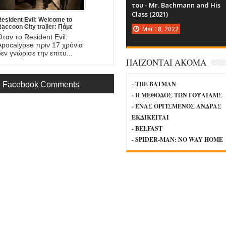
του - Mr. Bachmann and His
Class (2021)
esident Evil: Welcome to
accoon City trailer: Πάμε
Mar
18,
2022
άλι απ' την αρχή, εκεί που
Όταν το Resident Evil:
εκίνησαν όλα...
Apocalypse πριν 17 χρόνια
δεν γνώρισε την επιτυ...
ΠΑΙΖΟΝΤΑΙ ΑΚΟΜΑ
- THE BATMAN
Facebook Comments
- Η ΜΕΘΟΔΟΣ ΤΩΝ ΓΟΥΛΙΑΜΣ
- ΕΝΑΣ ΟΡΓΙΣΜΕΝΟΣ ΑΝΔΡΑΣ
ΕΚΔΙΚΕΙΤΑΙ
- BELFAST
- SPIDER-MAN: NO WAY HOME