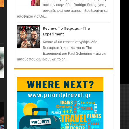
από τον σκηνοθέτη Rodrigo Sorogoyen ,
συνεχίζει εκεί που άφησε η βραβευμένη και
υποψήφια για Όσ...
Review: Το Πείραμα - The
Experiment
Κανονικά θα έπρεπε να γράψω δύο
διαφορετικές κριτικές για το The
Experiment του Paul Scheuring – μία για
αυτούς που δεν έχουν δει το ori...