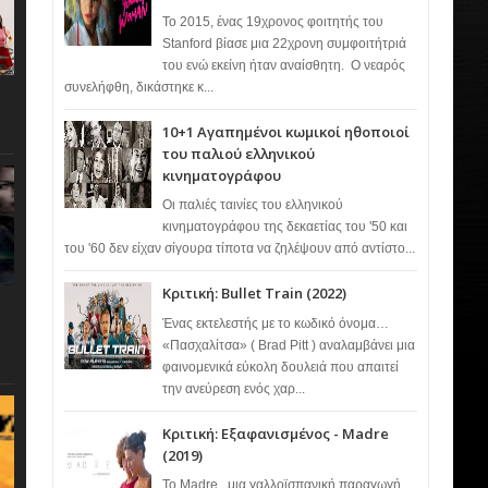
Το 2015, ένας 19χρονος φοιτητής του
Stanford βίασε μια 22χρονη συμφοιτήτριά
του ενώ εκείνη ήταν αναίσθητη. Ο νεαρός
συνελήφθη, δικάστηκε κ...
10+1 Αγαπημένοι κωμικοί ηθοποιοί
του παλιού ελληνικού
κινηματογράφου
Οι παλιές ταινίες του ελληνικού
κινηματογράφου της δεκαετίας του '50 και
του '60 δεν είχαν σίγουρα τίποτα να ζηλέψουν από αντίστο...
Κριτική: Bullet Train (2022)
Ένας εκτελεστής με το κωδικό όνομα…
«Πασχαλίτσα» ( Brad Pitt ) αναλαμβάνει μια
φαινομενικά εύκολη δουλειά που απαιτεί
την ανεύρεση ενός χαρ...
Κριτική: Εξαφανισμένος - Madre
(2019)
Το Madre , μια γαλλοϊσπανική παραγωγή