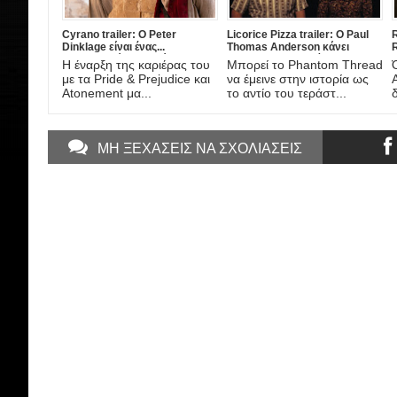
Cyrano trailer: Ο Peter
Licorice Pizza trailer: Ο Paul
R
Dinklage είναι ένας...
Thomas Anderson κάνει
R
διαφορετικός Συρανό ντε
rewind στην εποχή της
π
Η έναρξη της καριέρας του
Μπορεί το Phantom Thread
Μπερζεράκ στη νέα μιούζικαλ
αθωότητας και παρουσιάζει μια
ξ
με τα Pride & Prejudice και
να έμεινε στην ιστορία ως
διασκευή από το σκηνοθέτη
νεανική ρομαντική κομεντί!
Atonement μα...
το αντίο του τεράστ...
του Darkest Hour!
ΜΗ ΞΕΧΑΣΕΙΣ ΝΑ ΣΧΟΛΙΑΣΕΙΣ