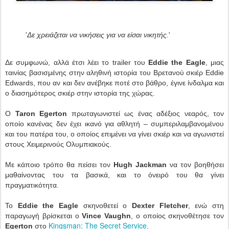
'
Δε χρειάζεται να νικήσεις για να είσαι νικητής.
'
Δε συμφωνώ, αλλά έτσι λέει το trailer του
Eddie the Eagle
, μιας
ταινίας βασισμένης στην αληθινή ιστορία του Βρετανού σκιέρ Eddie
Edwards, που αν και δεν ανέβηκε ποτέ στο βάθρο, έγινε ίνδαλμα και
ο διασημότερος σκιέρ στην ιστορία της χώρας.
Ο
Taron Egerton
πρωταγωνιστεί ως ένας αδέξιος νεαρός, τον
οποίο κανένας δεν έχει ικανό για αθλητή – συμπεριλαμβανομένου
και του πατέρα του, ο οποίος επιμένει να γίνει σκιέρ και να αγωνιστεί
στους Χειμερινούς Ολυμπιακούς.
Με κάποιο τρόπο θα πείσει τον
Hugh Jackman
να τον βοηθήσει
μαθαίνοντας
του τα βασικά, και το όνειρό του θα γίνει
πραγματικότητα.
Το
Eddie the Eagle
σκηνοθετεί ο
Dexter Fletcher
, ενώ στη
παραγωγή βρίσκεται ο
Vince Vaughn
, ο οποίος σκηνοθέτησε τον
Kingsman: The Secret Service
Egerton
στο
.