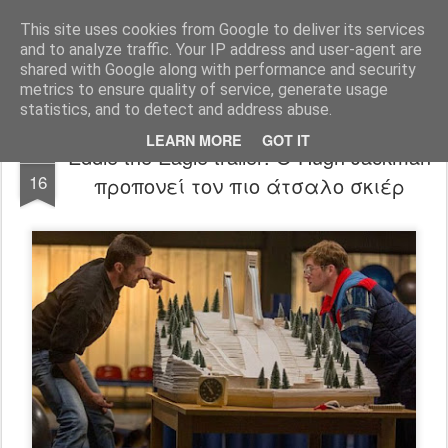
FilmBoy
This site uses cookies from Google to deliver its services
and to analyze traffic. Your IP address and user-agent are
shared with Google along with performance and security
metrics to ensure quality of service, generate usage
statistics, and to detect and address abuse.
LEARN MORE
GOT IT
Eddie the Eagle trailer: Ο Hugh Jackman
DEC
16
προπονεί τον πιο άτσαλο σκιέρ