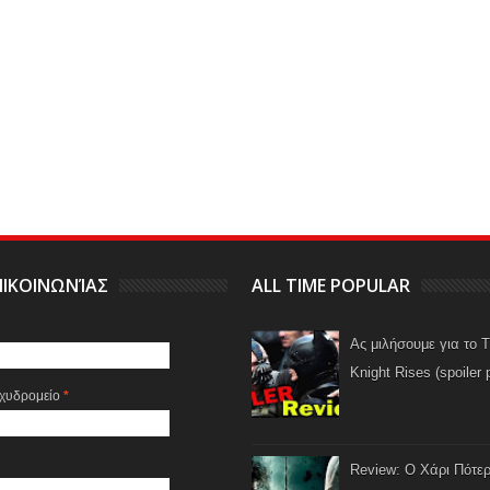
ΙΚΟΙΝΩΝΊΑΣ
ALL TIME POPULAR
Ας μιλήσουμε για το 
Knight Rises (spoiler 
αχυδρομείο
*
Review: Ο Χάρι Πότερ