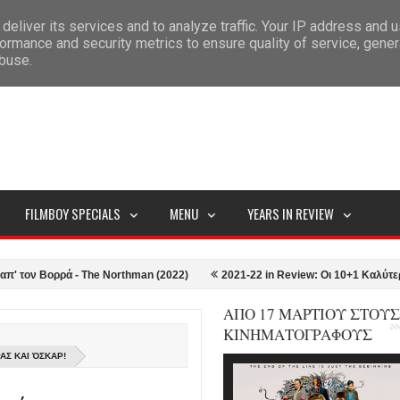
deliver its services and to analyze traffic. Your IP address and 
ITEMAP
ormance and security metrics to ensure quality of service, gene
abuse.
FILMBOY SPECIALS
MENU
YEARS IN REVIEW
Βορρά - The Northman (2022)
2021-22 in Review: Οι 10+1 Καλύτερες ταιν
ΑΠΟ 17 ΜΑΡΤΙΟΥ ΣΤΟΥΣ
ΚΙΝΗΜΑΤΟΓΡΑΦΟΥΣ
ΑΣ ΚΑΙ ΌΣΚΑΡ!