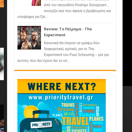
από τον σκηνοθέτη Rodrigo Sorogoyen ,
συνεχίζει εκεί που άφησε η βραβευμένη και
υποψήφια για Όσ...
Review: Το Πείραμα - The
Experiment
Κανονικά θα έπρεπε να γράψω δύο
διαφορετικές κριτικές για το The
Experiment του Paul Scheuring – μία για
αυτούς που δεν έχουν δει το ori...