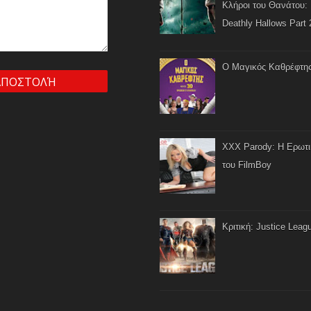
Κλήροι του Θανάτου: 
Deathly Hallows Part 
Ο Μαγικός Καθρέφτη
XXX Parody: Η Ερωτ
του FilmBoy
Κριτική: Justice Leag