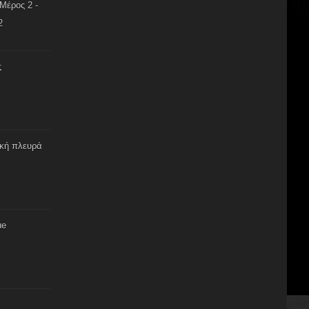
Μέρος 2 -
2
ς
ική πλευρά
ue