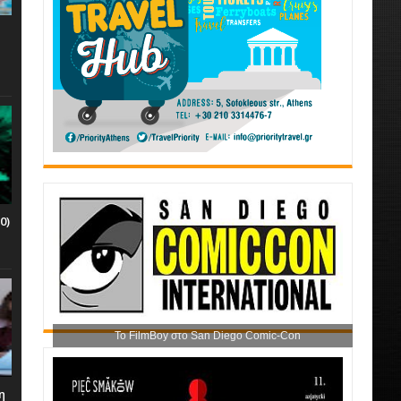
0)
Το FilmBoy στο San Diego Comic-Con
η