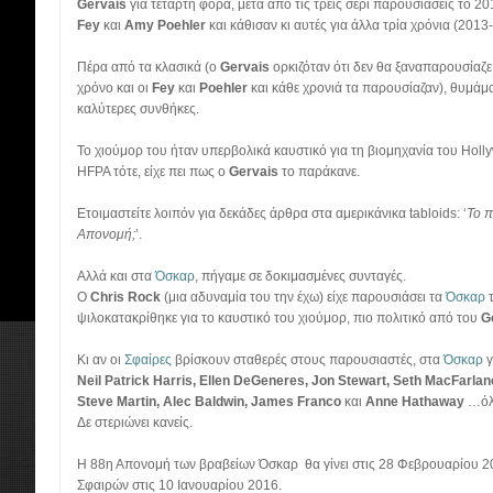
Gervais
για τέταρτη φορά, μετά από τις τρεις σερί παρουσιάσεις το 
Fey
και
Amy Poehler
και κάθισαν κι αυτές για άλλα τρία χρόνια (2013
Πέρα από τα κλασικά (ο
Gervais
ορκιζόταν ότι δεν θα ξαναπαρουσίαζε
χρόνο και οι
Fey
και
Poehler
και κάθε χρονιά τα παρουσίαζαν), θυμάμα
καλύτερες συνθήκες.
Το χιούμορ του ήταν υπερβολικά καυστικό για τη βιομηχανία του Holl
HFPA τότε, είχε πει πως ο
Gervais
το παράκανε.
Ετοιμαστείτε λοιπόν για δεκάδες άρθρα στα αμερικάνικα tabloids: ‘
Το π
Απονομή;
’.
Αλλά και στα
Όσκαρ
, πήγαμε σε δοκιμασμένες συνταγές.
Ο
Chris Rock
(μια αδυναμία του την έχω) είχε παρουσιάσει τα
Όσκαρ
ψιλοκατακρίθηκε για το καυστικό του χιούμορ, πιο πολιτικό από του
G
Κι αν οι
Σφαίρες
βρίσκουν σταθερές στους παρουσιαστές, στα
Όσκαρ
γ
Neil Patrick Harris, Ellen DeGeneres, Jon Stewart, Seth MacFarlan
Steve Martin, Alec Baldwin, James Franco
και
Anne Hathaway
…όλ
Δε στεριώνει κανείς.
Η 88η Απονομή των βραβείων Όσκαρ θα γίνει στις 28 Φεβρουαρίου 
Σφαιρών στις 10 Ιανουαρίου 2016.