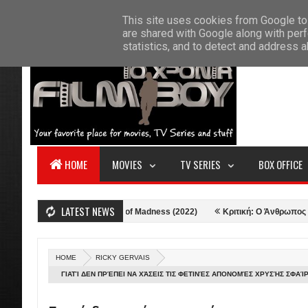
F
This site uses cookies from Google to 
HOME
ABOUT US
CONTACT
S
are shared with Google along with perf
statistics, and to detect and address 
HOME
MOVIES
TV SERIES
BOX OFFICE
LATEST NEWS
trange in the Multiverse of Madness (2022)
Κριτική: Ο Άνθρωπος απ' τον 
HOME
RICKY GERVAIS
ΓΙΑΤΊ ΔΕΝ ΠΡΈΠΕΙ ΝΑ ΧΆΣΕΙΣ ΤΙΣ ΦΕΤΙΝΈΣ ΑΠΟΝΟΜΈΣ ΧΡΥΣΉΣ ΣΦΑΊΡ