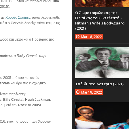
2010-2012 …όταν και παρέλαβαν οι
Tina
-2015).
Ο Σωματοφύλακας της
Γυναίκας του Εκτελεστή -
 τις
Χρυσές Σφαίρες
, όπως λέγανε κάθε
Hitman's Wife's Bodyguard
ι ότι ο
Gervais
δεν είχε φύγει και με τις
(2021)
Mar
18,
2022
ywood και μέχρι και ο Πρόεδρος της
αράκανε ο Ricky Gervais στην
το 2005 …όπου και αυτός
Ταξίδι στα Αστέρια (2021)
ervais
και άρα πιο ενοχλητικό.
Mar
18,
2022
ίνεται παρέλαση:
e, Billy Crystal, Hugh Jackman,
οι μετά τον
Rock
το 2005!
2016, ενώ η απονομή των Χρυσών