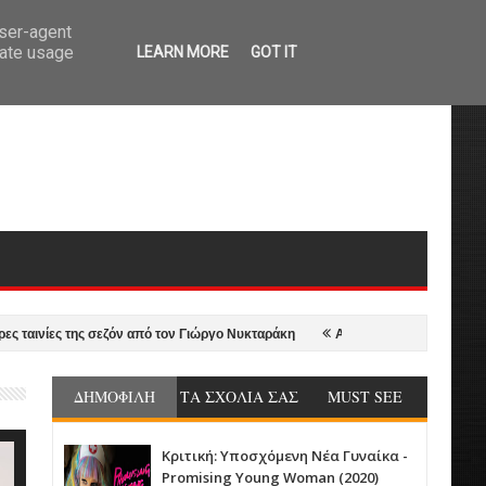
user-agent
rate usage
LEARN MORE
GOT IT
ίες της σεζόν από τον Γιώργο Νυκταράκη
Ασθενοφόρο - Ambulance (2022
ΔΗΜΟΦΙΛΗ
ΤΑ ΣΧΟΛΙΑ ΣΑΣ
MUST SEE
Κριτική: Υποσχόμενη Νέα Γυναίκα -
Promising Young Woman (2020)