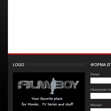
LOGO
ΦΌΡΜΑ ΕΠ
Όνομα
Ηλεκτρονικό τ
Μήνυμα
*