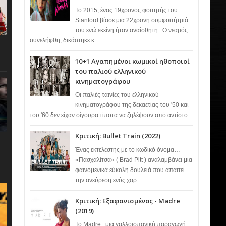
Το 2015, ένας 19χρονος φοιτητής του
Stanford βίασε μια 22χρονη συμφοιτήτριά
του ενώ εκείνη ήταν αναίσθητη. Ο νεαρός
συνελήφθη, δικάστηκε κ...
10+1 Αγαπημένοι κωμικοί ηθοποιοί
του παλιού ελληνικού
κινηματογράφου
Οι παλιές ταινίες του ελληνικού
κινηματογράφου της δεκαετίας του '50 και
του '60 δεν είχαν σίγουρα τίποτα να ζηλέψουν από αντίστο...
Κριτική: Bullet Train (2022)
Ένας εκτελεστής με το κωδικό όνομα…
«Πασχαλίτσα» ( Brad Pitt ) αναλαμβάνει μια
φαινομενικά εύκολη δουλειά που απαιτεί
την ανεύρεση ενός χαρ...
Κριτική: Εξαφανισμένος - Madre
(2019)
Το Madre , μια γαλλοϊσπανική παραγωγή