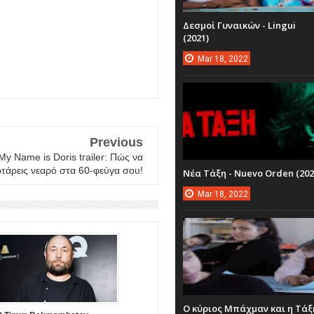
Δεσμοί Γυναικών - Lingui
(2021)
Mar
18,
2022
Previous
 My Name is Doris trailer: Πώς να
τάρεις νεαρό στα 60-φεύγα σου!
Νέα Τάξη - Nuevo Orden (202
Mar
18,
2022
Ο κύριος Μπάχμαν και η Τάξ