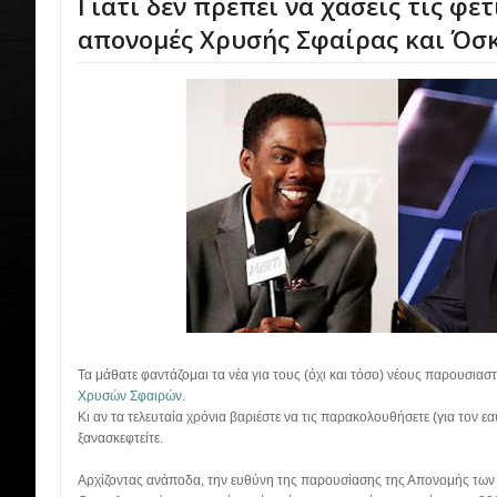
Γιατί δεν πρέπει να χάσεις τις φετ
απονομές Χρυσής Σφαίρας και Όσ
Τα μάθατε φαντάζομαι τα νέα για τους (όχι και τόσο) νέους παρουσιασ
Χρυσών Σφαιρών
.
Κι αν τα τελευταία χρόνια βαριέστε να τις παρακολουθήσετε (για τον ε
ξανασκεφτείτε.
Αρχίζοντας ανάποδα, την ευθύνη της παρουσίασης της Απονομής τω