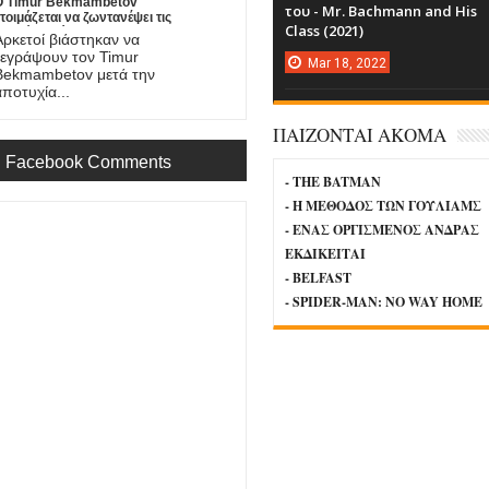
Ο Timur Bekmambetov
του - Mr. Bachmann and His
τοιμάζεται να ζωντανέψει τις
Class (2021)
στορίες τρόμου του Stan Lee!
Αρκετοί βιάστηκαν να
ξεγράψουν τον Timur
Mar
18,
2022
Bekmambetov μετά την
αποτυχία...
ΠΑΙΖΟΝΤΑΙ ΑΚΟΜΑ
Facebook Comments
- THE BATMAN
- Η ΜΕΘΟΔΟΣ ΤΩΝ ΓΟΥΛΙΑΜΣ
- ΕΝΑΣ ΟΡΓΙΣΜΕΝΟΣ ΑΝΔΡΑΣ
ΕΚΔΙΚΕΙΤΑΙ
- BELFAST
- SPIDER-MAN: NO WAY HOME