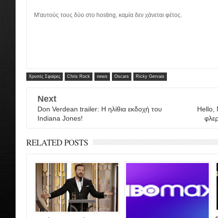
Μ'αυτούς τους δύο στο hosting, καμία δεν χάνεται φέτος.
Χρυσές Σφαίρες
Chris Rock
news
Oscars
Ricky Gervais
Next
Don Verdean trailer: Η ηλίθια εκδοχή του
Hello,
Indiana Jones!
φλερ
RELATED POSTS