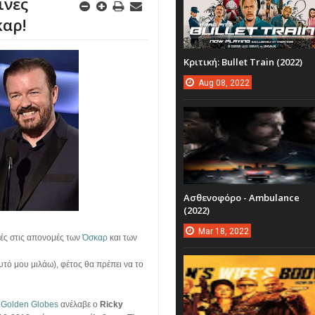
ινές
καρ!
Κριτική: Bullet Train (2022)
Aug
08,
2022
Ασθενοφόρο - Ambulance
(2022)
Mar
18,
2022
τές στις απονομές των
Όσκαρ
και των
αυτό μου μιλάω), φέτος θα πρέπει να το
ν
Golden Globes
ανέλαβε ο
Ricky