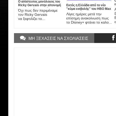
Ο απίστευτος μονόλογος του
ε
Ricky Gervais στην απονομή
Εκτός η Ελλάδα από το νέο
ι
των Χρυσών Σφαιρών που
"κύμα εισβολής" του HBO Max
Όχι πως δεν περιμέναμε
σόκαρε τους πάντες
στην Ευρώπη
Λίγες ημέρες μετά την
τον Ricky Gervais
επίσημη ανακοίνωση πως
να ξεφτιλίζει το...
το Disney+ φτάνει το καλο...
ΜΗ ΞΕΧΑΣΕΙΣ ΝΑ ΣΧΟΛΙΑΣΕΙΣ