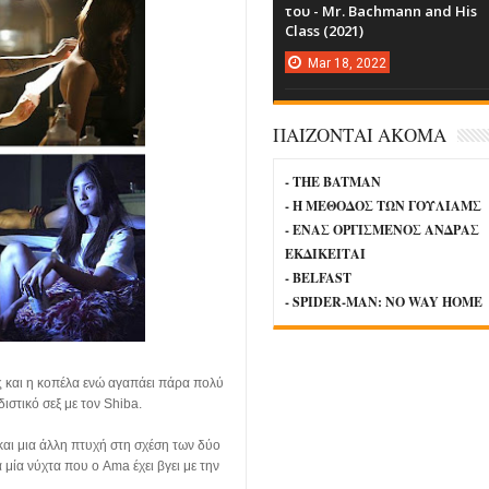
του - Mr. Bachmann and His
Class (2021)
Mar
18,
2022
ΠΑΙΖΟΝΤΑΙ ΑΚΟΜΑ
- THE BATMAN
- Η ΜΕΘΟΔΟΣ ΤΩΝ ΓΟΥΛΙΑΜΣ
- ΕΝΑΣ ΟΡΓΙΣΜΕΝΟΣ ΑΝΔΡΑΣ
ΕΚΔΙΚΕΙΤΑΙ
- BELFAST
- SPIDER-MAN: NO WAY HOME
ας και η κοπέλα ενώ αγαπάει πάρα πολύ
διστικό σεξ με τον Shiba.
αι μια άλλη πτυχή στη σχέση των δύο
 μία νύχτα που ο Ama έχει βγει με την