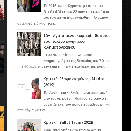
Το 2015, ένας 19χρονος φοιτητής του
Stanford βίασε μια 22χρονη συμφοιτήτριά
του ενώ εκείνη ήταν αναίσθητη. Ο νεαρός
συνελήφθη, δικάστηκε κ...
10+1 Αγαπημένοι κωμικοί ηθοποιοί
του παλιού ελληνικού
κινηματογράφου
Οι παλιές ταινίες του ελληνικού
κινηματογράφου της δεκαετίας του '50 και
του '60 δεν είχαν σίγουρα τίποτα να ζηλέψουν από αντίστο...
Κριτική: Εξαφανισμένος - Madre
(2019)
Το Madre , μια γαλλοϊσπανική παραγωγή
από τον σκηνοθέτη Rodrigo Sorogoyen ,
συνεχίζει εκεί που άφησε η βραβευμένη και
υποψήφια για Όσ...
Κριτική: Bullet Train (2022)
Ένας εκτελεστής με το κωδικό όνομα…