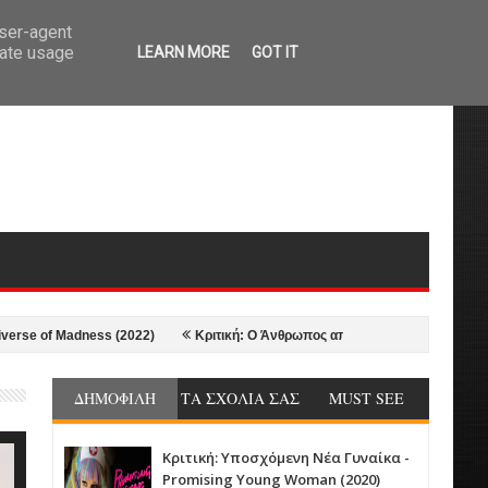
user-agent
rate usage
LEARN MORE
GOT IT
Madness (2022)
Κριτική: Ο Άνθρωπος απ' τον Βορρά - The Northman (2022
ΔΗΜΟΦΙΛΗ
ΤΑ ΣΧΟΛΙΑ ΣΑΣ
MUST SEE
Κριτική: Υποσχόμενη Νέα Γυναίκα -
Promising Young Woman (2020)