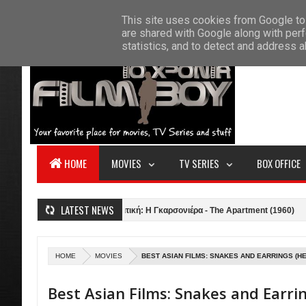
F
This site uses cookies from Google to 
HOME
ABOUT US
CONTACT
S
are shared with Google along with perf
statistics, and to detect and address 
HOME
MOVIES
TV SERIES
BOX OFFICE
LATEST NEWS
άτων (2021)
Κριτική: Η Γκαρσονιέρα - The Apartment (1960)
Κριτική
HOME
MOVIES
BEST ASIAN FILMS: SNAKES AND EARRINGS (HEBI
Best Asian Films: Snakes and Earri