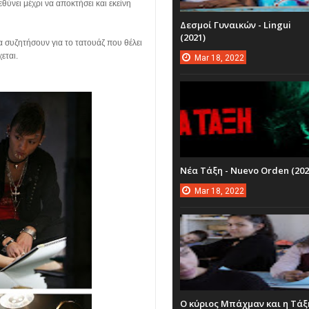
εθύνει μέχρι να αποκτήσει και εκείνη
Δεσμοί Γυναικών - Lingui
(2021)
α συζητήσουν για το τατουάζ που θέλει
χεται.
Mar
18,
2022
Νέα Τάξη - Nuevo Orden (202
Mar
18,
2022
Ο κύριος Μπάχμαν και η Τάξ