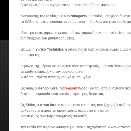
Αυτά όμως θα σας αφήσω να τα παρακολουθήσετε μόνοι σας.
Σκηνοθέτης της ταινίας ο
Yukio Ninagawa
, o οποίος μεταφέρει άψογα
το βιβλίο, οπότε μπορούμε να πούμε πως η δουλειά του είναι τουλάχι
Ιδιαίτερα επιτυχημένη η μεταφορά των χαρακτήρων, οι οποίοι είναι π
αντίστοιχους του μυθιστορήματος.
Ως Lui, η
Yuriko Yoshitaka
, η οποία παίζει σχετικά καλά, χωρίς όμως 
ομορφιά της.
Ο ρόλος της βέβαια δεν είναι και τόσο απαιτητικός, μιας και είναι κυρί
να κριθεί επαρκώς για τον συγκεκριμένο.
Αυτό που πρέπει πάντως να βγάλει, το βγάζει.
Ως Ama, ο
Kengo Kora
(
Norwegian Wood
) για τον οποίο ισχύουν ακρ
δική του παρουσία είναι σαφώς μικρότερης διάρκειας.
Ως Shiba, ο
Αrata Iura
, o οποίος είναι και αυτός που ξεχωρίζει από το
ρόλος του έχει αρκετές προεκτάσεις, πέρα από την οπτική.
Ιδανικός ως συνειδητοποιημένος σαδιστής.
Την ταινία την παρακολούθησα με μεγάλη ευχαρίστηση, αλλά κατανοώ