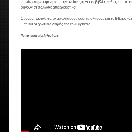
σαφώς επηρεασμένη από την αντίστοιχη για το βιβλίο, καθώς και το ότ
φανούν σε πολλούς αποκρουστικοί.
Σίγουρα πάντως θα το απολαύσουν όσοι απόλαυσαν και το βιβλίο, κα
μιας και οι ερωτικές σκηνές της είναι αρκετές.
Παναγιώτης Κοτζαθανάσης.