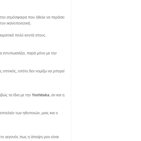
 την ατμόσφαιρα που ήθελε να περάσει
στον ικανοποιητική.
ραγματικά πολύ κοντά στους
να εντυπωσιάζει, παρά μόνο με την
ως οπτικός, οπότε δεν νομίζω να μπορεί
ιβώς τα ίδια με την
Yoshitaka
, αν και η
 επιτελείο των ηθοποιών, μιας και ο
 το γεγονός πως η άποψη μου είναι