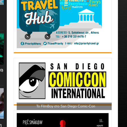
0)
Το FilmBoy στο San Diego Comic-Con
η