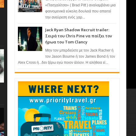
«Πασχαλίτσα» ( Brad Pitt ) αναλαμβάνει μια
φαινομενικά εύκολη δουλειά που απαιτεί
την ανεύρεση ενός χαρ...
Jack Ryan Shadow Recruit trailer:
Σειρά του Chris Pine να παίξει τον
ήρωα του Tom Clancy
Μην τον μπερδεύετε με τον Jack Racher ή
τον Jason Bourne ή τον James Bond ή τον
Alex Cross ή...δεν ξέρω εγώ ποιον άλλον. Η αλήθεια εί...