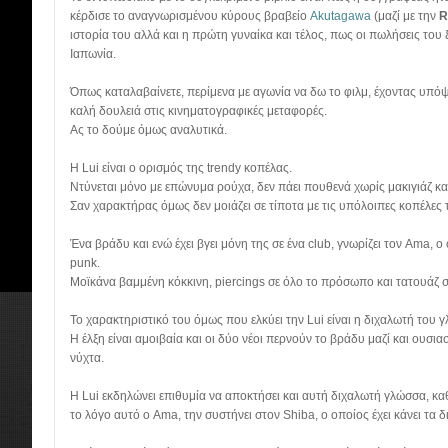
κέρδισε το αναγνωρισμένου κύρους βραβείο
Akutagawa
(μαζί με την
R
ιστορία του αλλά και η πρώτη γυναίκα και τέλος, πως οι πωλήσεις του
Ιαπωνία.
Όπως καταλαβαίνετε, περίμενα με αγωνία να δω το φιλμ, έχοντας υπό
καλή δουλειά στις κινηματογραφικές μεταφορές.
Ας το δούμε όμως αναλυτικά.
H Lui είναι ο ορισμός της trendy κοπέλας.
Ντύνεται μόνο με επώνυμα ρούχα, δεν πάει πουθενά χωρίς μακιγιάζ και
Σαν χαρακτήρας όμως δεν μοιάζει σε τίποτα με τις υπόλοιπες κοπέλες
Ένα βράδυ και ενώ έχει βγει μόνη της σε ένα club, γνωρίζει τον Ama, ο
punk.
Moϊκάνα βαμμένη κόκκινη, piercings σε όλο το πρόσωπο και τατουάζ 
Το χαρακτηριστικό του όμως που ελκύει την Lui είναι η διχαλωτή του 
Η έλξη είναι αμοιβαία και οι δύο νέοι περνούν το βράδυ μαζί και ουσια
νύχτα.
Η Lui εκδηλώνει επιθυμία να αποκτήσει και αυτή διχαλωτή γλώσσα, καθ
το λόγο αυτό ο Ama, την συστήνει στον Shiba, ο οποίος έχει κάνει τα δ