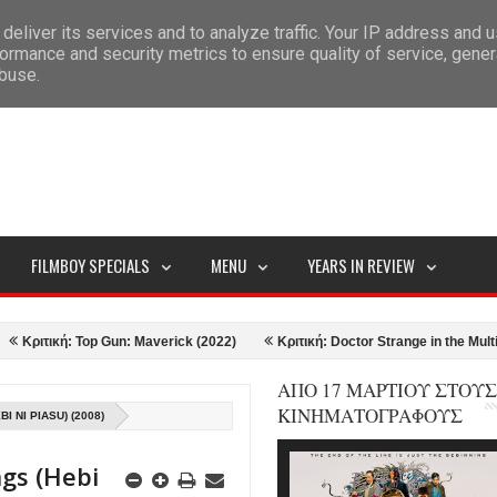
deliver its services and to analyze traffic. Your IP address and 
ITEMAP
ormance and security metrics to ensure quality of service, gene
abuse.
FILMBOY SPECIALS
MENU
YEARS IN REVIEW
: Top Gun: Maverick (2022)
Κριτική: Doctor Strange in the Multiverse of 
ΑΠΟ 17 ΜΑΡΤΙΟΥ ΣΤΟΥΣ
ΚΙΝΗΜΑΤΟΓΡΑΦΟΥΣ
 NI PIASU) (2008)
ngs (Hebi