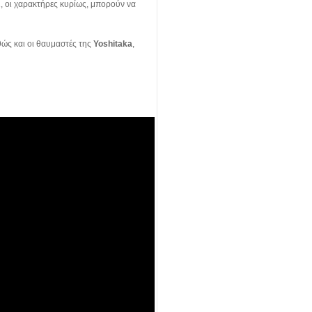
ι, οι χαρακτήρες κυρίως, μπορούν να
θώς και οι θαυμαστές της
Yoshitaka
,