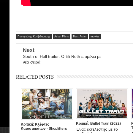
Παναγιώτης Κοτζαθανάσης
Asian Films
Best Asian
movies
Next
South of Hell trailer: Ο Eli Roth επιμένει με
νέα σειρά
RELATED POSTS
Κριτική: Bullet Train (2022)
Κ
Κριτική: Κλέφτες
Καταστημάτων - Shoplifters
Ένας εκτελεστής με το
(2018)