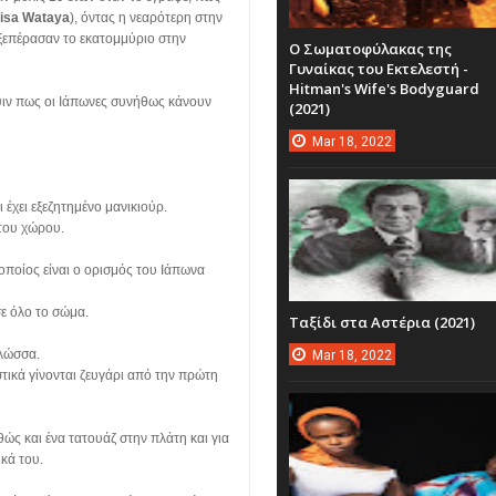
isa Wataya
), όντας η νεαρότερη στην
 ξεπέρασαν το εκατομμύριο στην
Ο Σωματοφύλακας της
Γυναίκας του Εκτελεστή -
Hitman's Wife's Bodyguard
ψιν πως οι Ιάπωνες συνήθως κάνουν
(2021)
Mar
18,
2022
 έχει εξεζητημένο μανικιούρ.
 του χώρου.
 οποίος είναι ο ορισμός του Ιάπωνα
σε όλο το σώμα.
Ταξίδι στα Αστέρια (2021)
γλώσσα.
Mar
18,
2022
στικά γίνονται ζευγάρι από την πρώτη
ώς και ένα τατουάζ στην πλάτη και για
ικά του.