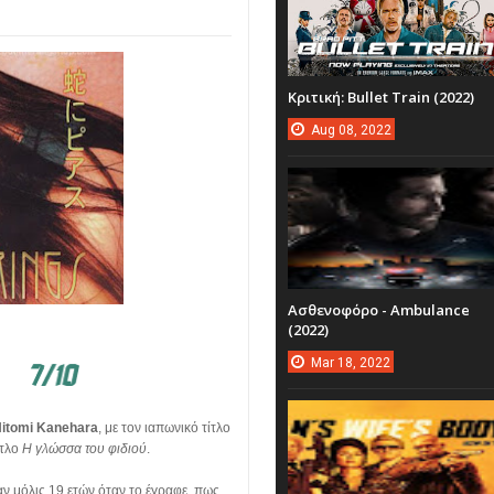
Κριτική: Bullet Train (2022)
Aug
08,
2022
Ασθενοφόρο - Ambulance
(2022)
Mar
18,
2022
itomi Kanehara
, με τον ιαπωνικό τίτλο
ίτλο
Η γλώσσα του φιδιού
.
αν μόλις 19 ετών όταν το έγραφε, πως