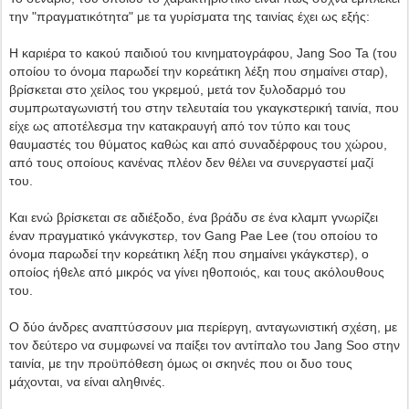
την "πραγματικότητα" με τα γυρίσματα της ταινίας έχει ως εξής:
Η καριέρα το κακού παιδιού του κινηματογράφου, Jang Soo Ta (του
οποίου το όνομα παρωδεί την κορεάτικη λέξη που σημαίνει σταρ),
βρίσκεται στο χείλος του γκρεμού, μετά τον ξυλοδαρμό του
συμπρωταγωνιστή του στην τελευταία του γκαγκστερική ταινία, που
είχε ως αποτέλεσμα την κατακραυγή από τον τύπο και τους
θαυμαστές του θύματος καθώς και από συναδέρφους του χώρου,
από τους οποίους κανένας πλέον δεν θέλει να συνεργαστεί μαζί
του.
Και ενώ βρίσκεται σε αδιέξοδο, ένα βράδυ σε ένα κλαμπ γνωρίζει
έναν πραγματικό γκάνγκστερ, τον Gang Pae Lee (του οποίου το
όνομα παρωδεί την κορεάτικη λέξη που σημαίνει γκάγκστερ), ο
οποίος ήθελε από μικρός να γίνει ηθοποιός, και τους ακόλουθους
του.
Ο δύο άνδρες αναπτύσσουν μια περίεργη, ανταγωνιστική σχέση, με
τον δεύτερο να συμφωνεί να παίξει τον αντίπαλο του Jang Soo στην
ταινία, με την προϋπόθεση όμως οι σκηνές που οι δυο τους
μάχονται, να είναι αληθινές.