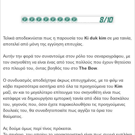
Τελικά αποδεικνύεται πως η παρουσία του
Ki duk kim
σε μια ταινία,
αποτελεί από μόνη της εγγύηση επιτυχίας.
Αυτήν την φορά τον συναντούμε στον ρόλο του σεναριογράφου, με
τον σκηνοθέτη να είναι ένας από τους πολλούς που έχουν θητεύσει
στο πλευρό του, όντας βοηθός του στο
The Bow
.
Ο συνδυασμός αποδείχτηκε άκρως επιτυχημένος, με το φιλμ να
κόβει περισσότερα εισιτήρια από όλα τα προηγούμενα του
Kim
μαζί, αν και το μεγαλύτερο επίτευγμα του σκηνοθέτη είναι πως
κατάφερε να δημιουργήσει εμπορική ταινία από ιδέα του δασκάλου
του, γεγονός που, όσοι έχετε παρακολουθήσει τις προηγούμενες
δουλειές του, θα συνειδητοποιείτε πως αγγίζει τα όρια του
θαύματος.
Ας δούμε όμως περί τίνος πρόκειται.
Το σενάριο, του οποίου το χαρακτηριστικό είναι πως συχνά εμπλέκει