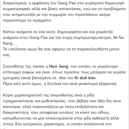
Αναμενόμενα, η εμφάνιση του Gang Pae στα γυρίσματα δημιουργεί
κωμικοτραγικές αλλά και βίαιες καταστάσεις, ενώ και τα προβλήματα
που αντιμετωπίζει με την συμμορία του περιπλέκουν ακόμα
περισσότερο τα πράγματα.
Κάπου ανάμεσα σε όλα αυτά, δημιουργείται και ένα ρομάντζο
ανάμεσα στον Gang Pae και την έτερη συμπρωταγωνίστρια, Mi Na
Kang.
Τα υπόλοιπα όμως θα σας αφήσω να τα παρακολουθήστε μόνοι
σας.
Σκηνοθέτης της ταινίας ο
Hun Jang
, του οποίου το μεγαλύτερο
επίτευγμα σαφώς και είναι, όπως προείπα, πως μπόρεσε να γυρίσει
εμπορική ταινία βασισμένη σε ιδέα του
Ki duk kim
.
Πέρα από αυτό όμως, η δουλειά του είναι γενικότερα εξαιρετική.
Κύριο χαρακτηριστικό της σκηνοθεσίας είναι η μίξη
πραγματικότητας και μυθοπλασίας, που βέβαια σαν ιδέα δεν είναι
καινούρια, αλλά παρουσιάζεται με τόση επιδεξιότητα και
διακριτικότητα, που αποφεύγει εντελώς τα κλισέ του είδους,
κατορθώνοντας να μην επικεντρώνεται στην μίξη καθεαυτή αλλά
στους δύο κεντρικούς χαρακτήρες, οι οποίοι αναλύονται στο