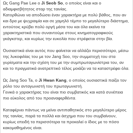
Ως Gang Pae Lee ο
Ji Seob So
, ο οποίος είναι και ο
αδιαμφισβήτητος σταρ της ταινίας.
Κατορθώνει να αποδώσει έναν χαρακτήρα με πολύ βάθος, που αν
και δρα με ψυχραιμία και σε χαμηλό τέμπο το μεγαλύτερο διάστημα,
εντούτοις κρύβει πολύ οργή μέσα του και όλα εκείνα τα
χαρακτηριστικά που συναντούμε στους κινηματογραφικούς
γκάγκστερ, και κυρίως την ευκολία που στρέφεται στην βία.
Ουσιαστικά είναι αυτός που φαίνεται να αλλάζει περισσότερο, μέσω
της λυκοφιλίας του με τον Jang Soo, την συμμετοχή του στα
γυρίσματα και την σχέση του με την συμπρωταγωνίστρια του, αν
και το πραγματικά ανατρεπτικό τέλος μοιάζει να τα καταστρέφει όλα.
Ως Jang Soo Ta, ο
Ji Hwan Kang
, ο οποίος ουσιαστικά παίζει τον
ρόλο του ανταγωνιστή του πρωταγωνιστή.
Γενικά ο χαρακτήρας του είναι πιο συμβατικός και κατά συνέπεια
πιο εύκολος από του προαναφερθέντα.
Καταφέρνει πάντως να μείνει αντιπαθητικός στο μεγαλύτερο μέρος
της ταινίας, παρά τα πολλά και άσχημα που του συμβαίνουν,
κυρίως επειδή τα περισσότερα τα προκαλεί ο ίδιος με το πόσο
κακομαθημένος είναι.