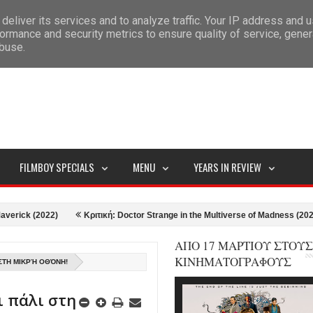
deliver its services and to analyze traffic. Your IP address and 
ITEMAP
ormance and security metrics to ensure quality of service, gene
abuse.
FILMBOY SPECIALS
MENU
YEARS IN REVIEW
 (2022)
Κριτική: Doctor Strange in the Multiverse of Madness (2022)
ΑΠΟ 17 ΜΑΡΤΙΟΥ ΣΤΟΥΣ
ΚΙΝΗΜΑΤΟΓΡΑΦΟΥΣ
 ΣΤΗ ΜΙΚΡΉ ΟΘΌΝΗ!
ι πάλι στη