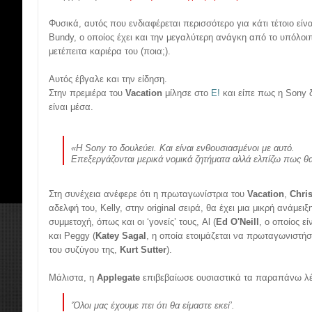
Φυσικά, αυτός που ενδιαφέρεται περισσότερο για κάτι τέτοιο είν
Bundy, ο οποίος έχει και την μεγαλύτερη ανάγκη από το υπόλοι
μετέπειτα καριέρα του (ποια;).
Αυτός έβγαλε και την είδηση.
Στην πρεμιέρα του
Vacation
μίλησε στο
E!
και είπε πως η Sony δ
είναι μέσα
.
«
Η Sony το δουλεύει. Και είναι ενθουσιασμένοι με αυτό.
Επεξεργάζονται μερικά νομικά ζητήματα αλλά ελπίζω πως θ
Στη συνέχεια ανέφερε ότι η πρωταγωνίστρια του
Vacation
,
Chri
αδελφή του, Kelly, στην original σειρά, θα έχει μια μικρή ανάμει
συμμετοχή, όπως και οι ‘γονείς’ τους, Al (
Ed O'Neill
, ο οποίος εί
και Peggy (
Katey Sagal
, η οποία ετοιμάζεται να πρωταγωνιστήσ
του συζύγου της,
Kurt Sutter
).
Μάλιστα, η
Applegate
επιβεβαίωσε ουσιαστικά τα παραπάνω λ
‘
Όλοι μας έχουμε πει ότι θα είμαστε εκεί
’.