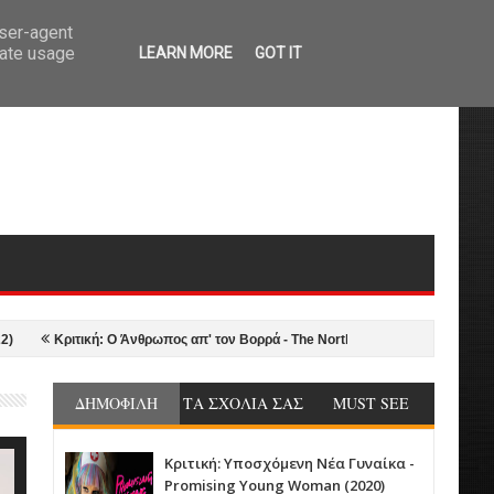
user-agent
rate usage
LEARN MORE
GOT IT
Κριτική: Ο Άνθρωπος απ' τον Βορρά - The Northman (2022)
2021-22 in R
ΔΗΜΟΦΙΛΗ
ΤΑ ΣΧΟΛΙΑ ΣΑΣ
MUST SEE
Κριτική: Υποσχόμενη Νέα Γυναίκα -
Promising Young Woman (2020)