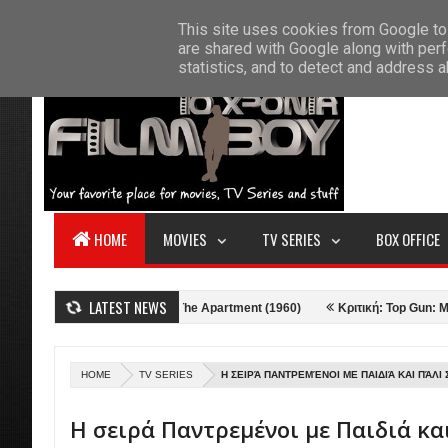
F
This site uses cookies from Google to 
HOME
ABOUT US
CONTACT
S
are shared with Google along with perf
statistics, and to detect and address 
HOME
MOVIES
TV SERIES
BOX OFFICE
LATEST NEWS
ιτική: Η Γκαρσονιέρα - The Apartment (1960)
Κριτική: Top Gun: Maverick
HOME
TV SERIES
Η ΣΕΙΡΆ ΠΑΝΤΡΕΜΈΝΟΙ ΜΕ ΠΑΙΔΙΆ ΚΑΙ ΠΆΛΙ
Η σειρά Παντρεμένοι με Παιδιά κα