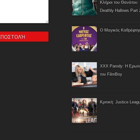
Κλήροι του Θανάτου: 
Deathly Hallows Part 
Ο Μαγικός Καθρέφτη
XXX Parody: Η Ερωτ
του FilmBoy
Κριτική: Justice Leag