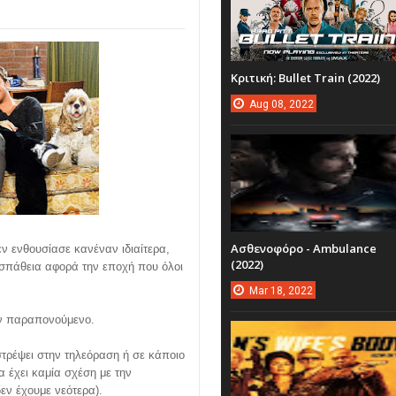
Κριτική: Bullet Train (2022)
Aug
08,
2022
Ασθενοφόρο - Ambulance
ν ενθουσίασε κανέναν ιδιαίτερα,
(2022)
οσπάθεια αφορά την εποχή που όλοι
Mar
18,
2022
αν παραπονούμενο.
στρέψει στην τηλεόραση ή σε κάποιο
α έχει καμία σχέση με την
εν έχουμε νεότερα).