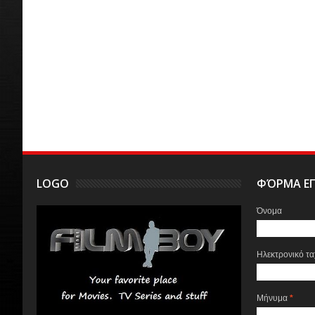
LOGO
ΦΌΡΜΑ ΕΠ
Όνομα
Ηλεκτρονικό τ
Μήνυμα
*