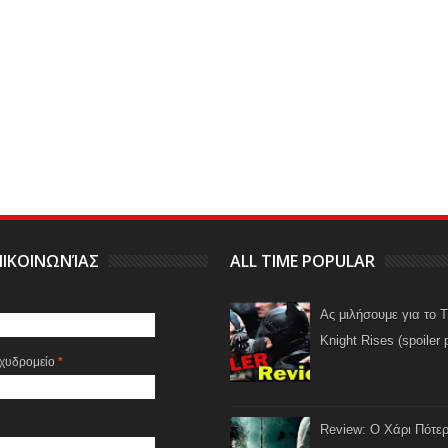
ΙΚΟΙΝΩΝΊΑΣ
ALL TIME POPULAR
Ας μιλήσουμε για το 
Knight Rises (spoiler 
αχυδρομείο
*
Review: Ο Χάρι Πότερ