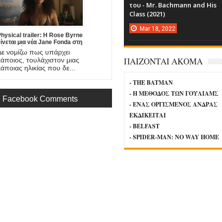
του - Mr. Bachmann and His
Class (2021)
Mar
18,
2022
hysical trailer: Η Rose Byrne
ίνεται μια νέα Jane Fonda στη
έα σειρά του Apple TV+
Δε νομίζω πως υπάρχει
ΠΑΙΖΟΝΤΑΙ ΑΚΟΜΑ
κάποιος, τουλάχιστον μιας
κάποιας ηλικίας που δε...
- THE BATMAN
- Η ΜΕΘΟΔΟΣ ΤΩΝ ΓΟΥΛΙΑΜΣ
Facebook Comments
- ΕΝΑΣ ΟΡΓΙΣΜΕΝΟΣ ΑΝΔΡΑΣ
ΕΚΔΙΚΕΙΤΑΙ
- BELFAST
- SPIDER-MAN: NO WAY HOME