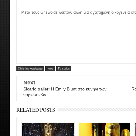
Μετά τους Griswolds λοιπόν, άλλη μια αγαπημένη οικογένεια ετο
Christina Applegate
news
TV series
Next
Sicario trailer: Η Emily Blunt στο κυνήγι των
Ro
ναρκωτικών
RELATED POSTS