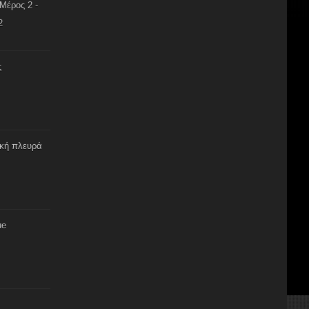
Μέρος 2 -
2
ς
ική πλευρά
ue