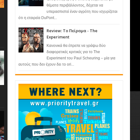
θέματα περιβάλλοντος, δέχεται να
υπερασπιστεί έναν αγρότη που ισχυρίζεται
ότι η εταιρεία DuPont...
Review: Το Πείραμα - The
Experiment
Κανονικά θα έπρεπε να γράψω δύο
διαφορετικές κριτικές για το The
Experiment του Paul Scheuring – μία για
αυτούς που δεν έχουν δει το ori...