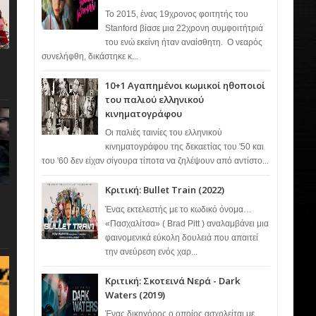
Το 2015, ένας 19χρονος φοιτητής του
Stanford βίασε μια 22χρονη συμφοιτήτριά
του ενώ εκείνη ήταν αναίσθητη. Ο νεαρός
συνελήφθη, δικάστηκε κ...
10+1 Αγαπημένοι κωμικοί ηθοποιοί
του παλιού ελληνικού
κινηματογράφου
Οι παλιές ταινίες του ελληνικού
κινηματογράφου της δεκαετίας του '50 και
του '60 δεν είχαν σίγουρα τίποτα να ζηλέψουν από αντίστο...
Κριτική: Bullet Train (2022)
Ένας εκτελεστής με το κωδικό όνομα…
«Πασχαλίτσα» ( Brad Pitt ) αναλαμβάνει μια
φαινομενικά εύκολη δουλειά που απαιτεί
την ανεύρεση ενός χαρ...
Κριτική: Σκοτεινά Νερά - Dark
Waters (2019)
Ένας δικηγόρος ο οποίος ασχολείται με