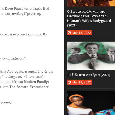
αι ο
Dave Faustino
, ο μικρός Bud
Ο Σωματοφύλακας της
πο cast, αναλογιζόμενος την
Γυναίκας του Εκτελεστή -
Hitman's Wife's Bodyguard
(2021)
Mar
18,
2022
ουλεύει το project και αυτός θα
α τα καταφέρουν.
"
stina Applegate
, η οποία έπαιζε την
Ταξίδι στα Αστέρια (2021)
ξη ή τουλάχιστον κάποια μικρή
ναι τακτικός στο
Modern Family
)
Mar
18,
2022
ει στο
The Bastard Executioner
έγοντας: