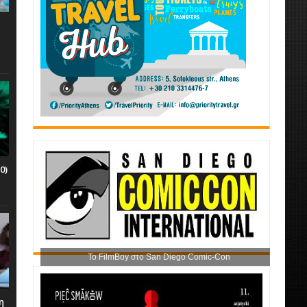
0)
Το FilmBoy στο San Diego Comic-Con
η