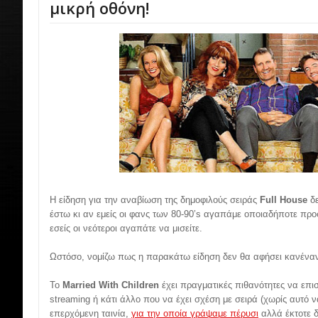
μικρή οθόνη!
Η είδηση για την αναβίωση της δημοφιλούς σειράς
Full House
δε
έστω κι αν εμείς οι φανς των 80-90’s αγαπάμε οποιαδήποτε πρ
εσείς οι νεότεροι αγαπάτε να μισείτε.
Ωστόσο, νομίζω πως η παρακάτω είδηση δεν θα αφήσει κανέν
Το
Married With Children
έχει πραγματικές πιθανότητες να επι
streaming ή κάτι άλλο που να έχει σχέση με σειρά (χωρίς αυτό ν
επερχόμενη ταινία,
για την οποία γράψαμε πέρυσι
αλλά έκτοτε δ