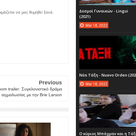
Δεσμοί Γυναικών - Lingui
ιμάζεται να μας θυμηθεί ξανά.
(2021)
Mar
18,
2022
Νέα Τάξη - Nuevo Orden (202
Previous
Mar
18,
2022
om trailer: Συγκλονιστικό δράμα
αιχμαλωσίας με την Brie Larson
Ο κύριος Μπάχμαν και η Τάξ