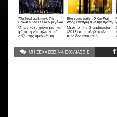
73α Βραβεία Emmy: The
Blossoms trailer: Ο Kar-Wai
P
Crown & Ted Lasso οι μεγάλοι
Wong επιστρέφει με την πρώτη
γ
νικητές των τηλεοπτικών
του τηλεοπτική σειρά!
ν
Όπως κάθε χρόνο έτσι και
Μετά το The Grandmaster
βραβείων της χρονιάς!
φέτος, η νέα τηλεοπτική
(2013) που, αλήθεια είναι
σεζόν της αμερικάνικη...
πως δεν είναι και η ...
ΜΗ ΞΕΧΑΣΕΙΣ ΝΑ ΣΧΟΛΙΑΣΕΙΣ