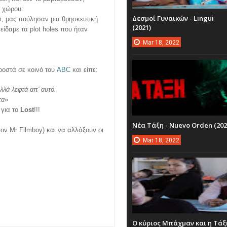
υ χώρου:
Δεσμοί Γυναικών - Lingui
ι, μας πούλησαν μια θρησκευτική
(2021)
ίδαμε τα plot holes που ήταν
Mar
18,
2022
ροστά σε κοινό του
ABC
και είπε:
λλά λεφτά απ' αυτό.
τα
»
 για το
Lost
!!!
Νέα Τάξη - Nuevo Orden (202
ον Mr Filmboy) και να αλλάξουν οι
Mar
18,
2022
Ο κύριος Μπάχμαν και η Τάξ