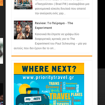
«Πασχαλίτσα» ( Brad Pitt ) αναλαμβάνει μια
φαινομενικά εύκολη δουλειά που απαιτεί
την ανεύρεση ενός χαρ...
Review: Το Πείραμα - The
Experiment
Κανονικά θα έπρεπε να γράψω δύο
διαφορετικές κριτικές για το The
Experiment του Paul Scheuring – μία για
αυτούς που δεν έχουν δει το ori...