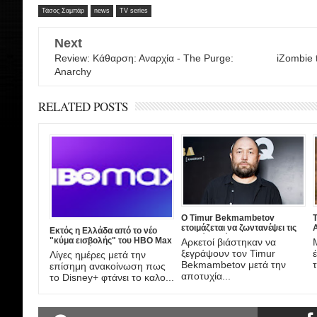
Τάσος Σαμπάρ
news
TV series
Next
Review: Κάθαρση: Αναρχία - The Purge:
iZombie 
Anarchy
RELATED POSTS
Ο Timur Bekmambetov
ετοιμάζεται να ζωντανέψει τις
A
Εκτός η Ελλάδα από το νέο
ιστορίες τρόμου του Stan Lee!
"κύμα εισβολής" του HBO Max
Αρκετοί βιάστηκαν να
στην Ευρώπη
ξεγράψουν τον Timur
Λίγες ημέρες μετά την
τ
Bekmambetov μετά την
επίσημη ανακοίνωση πως
αποτυχία...
το Disney+ φτάνει το καλο...