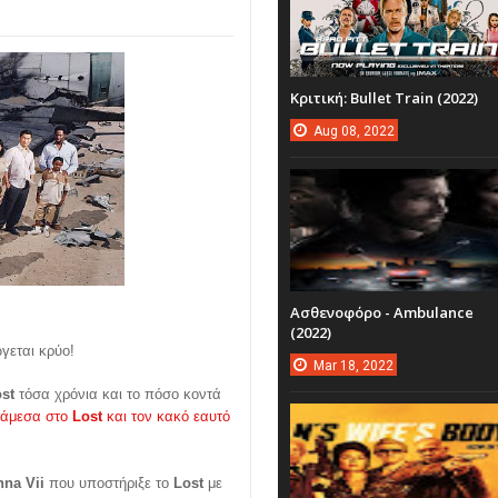
Κριτική: Bullet Train (2022)
Aug
08,
2022
Ασθενοφόρο - Ambulance
(2022)
γεται κρύο!
Mar
18,
2022
ost
τόσα χρόνια και το πόσο κοντά
νάμεσα στο
Lost
και τον κακό εαυτό
nna Vii
που υποστήριξε το
Lost
με