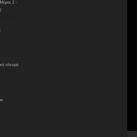
Μέρος 2 -
2
ς
ική πλευρά
ue