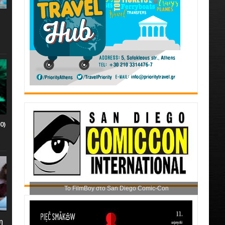
0)
Το FilmBoy στο San Diego Comic-Con
η