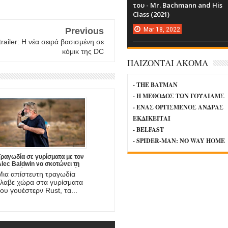
του - Mr. Bachmann and His
Class (2021)
Mar
18,
2022
Previous
trailer: Η νέα σειρά βασισμένη σε
κόμικ της DC
ΠΑΙΖΟΝΤΑΙ ΑΚΟΜΑ
- THE BATMAN
- Η ΜΕΘΟΔΟΣ ΤΩΝ ΓΟΥΛΙΑΜΣ
- ΕΝΑΣ ΟΡΓΙΣΜΕΝΟΣ ΑΝΔΡΑΣ
ΕΚΔΙΚΕΙΤΑΙ
- BELFAST
- SPIDER-MAN: NO WAY HOME
Τραγωδία σε γυρίσματα με τον
lec Baldwin να σκοτώνει τη
φωτογράφο και να τραυματίζει
Μια απίστευτη τραγωδία
σοβαρά το σκηνοθέτη της νέας
έλαβε χώρα στα γυρίσματα
ου ταινίας!
του γουέστερν Rust, τα...