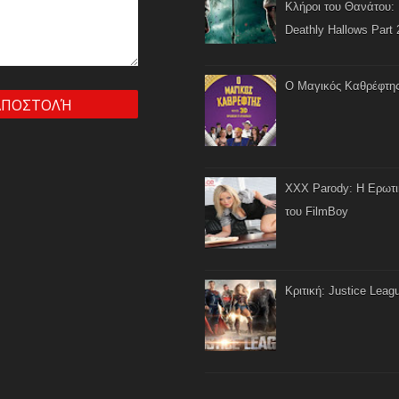
Κλήροι του Θανάτου: 
Deathly Hallows Part 
Ο Μαγικός Καθρέφτη
XXX Parody: Η Ερωτ
του FilmBoy
Κριτική: Justice Leag