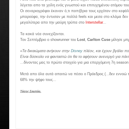
λέγεται απο τα χείλη ενός γνωστού και επιτυχημένου ατόμου το
Οι σεναριογράφοι έκαναν ό,τι παπ@ρια τους ερχόταν στο κεφάλ
μπαρούφα, την έντυσαν με πολλά feels και μεσα στο κλάμα δεν ε
μεγαλύτερα απο την μαύρη τρύπα στο
Interstellar
...
Τα κακά νέα συνεχίζονται.
Τον Σεπτέμβριο ο showrunner του
Lost
,
Carlton Cuse
μίλησε μπ
«
Τα δικαιώματα ανήκουν στην
Disney
πλέον, και έχουν βγάλει πο
Είναι δύσκολο να φανταστώ ότι θα το αφήσουν ανενεργό για πάν
...δίνοντας μας το πρώτο στοιχείο για μια επερχόμενη 7η season
Μετά απο όλα αυτά απαιτώ να πέσει ο Πρόεδρος (...δεν εννοώ τ
68% την ψήφο τους...
Τάσος Σαμπάρ.