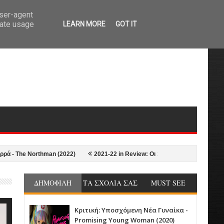
user-agent
rate usage
LEARN MORE
GOT IT
he Northman (2022)
2021-22 in Review: Οι 10+1 Καλύτερες ταινίες της σε
ΔΗΜΟΦΙΛΗ
ΤΑ ΣΧΟΛΙΑ ΣΑΣ
MUST SEE
Κριτική: Υποσχόμενη Νέα Γυναίκα -
Promising Young Woman (2020)