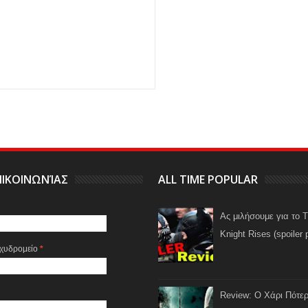
ΙΚΟΙΝΩΝΊΑΣ
ALL TIME POPULAR
Ας μιλήσουμε για το 
Knight Rises (spoiler 
αχυδρομείο
*
Review: Ο Χάρι Πότερ