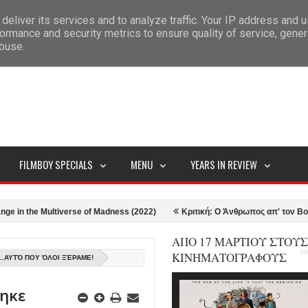
deliver its services and to analyze traffic. Your IP address and 
ITEMAP
ormance and security metrics to ensure quality of service, gene
abuse.
FILMBOY SPECIALS
MENU
YEARS IN REVIEW
the Multiverse of Madness (2022)
Κριτική: Ο Άνθρωπος απ' τον Βορρά - T
ΑΠΟ 17 ΜΑΡΤΙΟΥ ΣΤΟΥΣ
ΚΙΝΗΜΑΤΟΓΡΑΦΟΥΣ
..ΑΥΤΌ ΠΟΥ ΌΛΟΙ ΞΈΡΑΜΕ!
τηκε