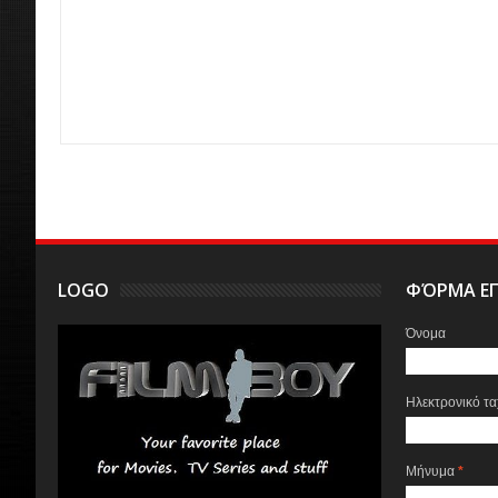
LOGO
ΦΌΡΜΑ ΕΠ
Όνομα
Ηλεκτρονικό τ
Μήνυμα
*