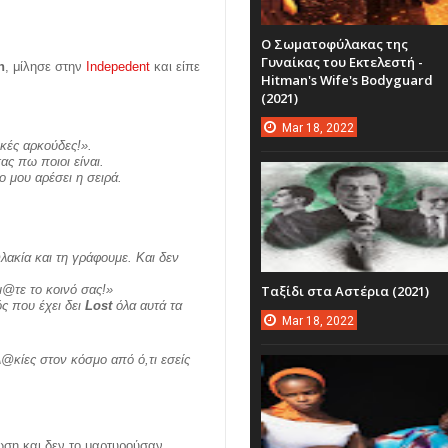
Ο Σωματοφύλακας της
Γυναίκας του Εκτελεστή -
n
, μίλησε στην
Indepedent
και είπε
Hitman's Wife's Bodyguard
(2021)
Mar
18,
2022
ικές αρκούδες!».
ας πω ποιοι είναι.
ο μου αρέσει η σειρά.
λακία και τη γράφουμε. Και δεν
Ταξίδι στα Αστέρια (2021)
μ@τε το κοινό σας!»
ς που έχει δει
Lost
όλα αυτά τα
Mar
18,
2022
λ@κίες στον κόσμο από ό,τι εσείς
λωση και δεν το μαρτυρούσαν,