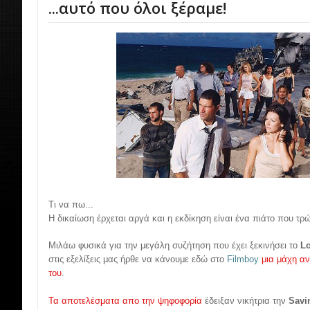
...αυτό που όλοι ξέραμε!
Τι να πω...
Η δικαίωση έρχεται αργά και η εκδίκηση είναι ένα πιάτο που τρώ
Μιλάω φυσικά για την μεγάλη συζήτηση που έχει ξεκινήσει το
L
στις εξελίξεις μας ήρθε να κάνουμε εδώ στο
Filmboy
μια μάχη α
του
.
Τα αποτελέσματα απο την ψηφοφορία
έδειξαν νικήτρια την
Savi