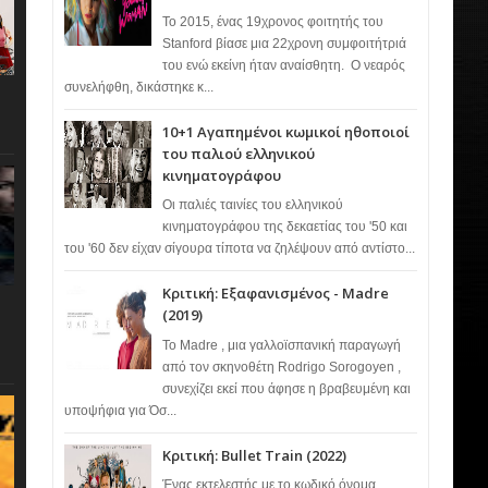
Το 2015, ένας 19χρονος φοιτητής του
Stanford βίασε μια 22χρονη συμφοιτήτριά
του ενώ εκείνη ήταν αναίσθητη. Ο νεαρός
συνελήφθη, δικάστηκε κ...
10+1 Αγαπημένοι κωμικοί ηθοποιοί
του παλιού ελληνικού
κινηματογράφου
Οι παλιές ταινίες του ελληνικού
κινηματογράφου της δεκαετίας του '50 και
του '60 δεν είχαν σίγουρα τίποτα να ζηλέψουν από αντίστο...
Κριτική: Εξαφανισμένος - Madre
(2019)
Το Madre , μια γαλλοϊσπανική παραγωγή
από τον σκηνοθέτη Rodrigo Sorogoyen ,
συνεχίζει εκεί που άφησε η βραβευμένη και
υποψήφια για Όσ...
Κριτική: Bullet Train (2022)
Ένας εκτελεστής με το κωδικό όνομα…