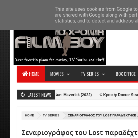
F
This site uses cookies from Google to 
HOME
ABOUT US
CONTACT
S
are shared with Google along with perf
statistics, and to detect and address 
HOME
MOVIES
TV SERIES
BOX OFFICE
LATEST NEWS
960)
Κριτική: Top Gun: Maverick (2022)
Κριτική: Doctor Strange in 
HOME
TV SERIES
ΣΕΝΑΡΙΟΓΡΆΦΟΣ ΤΟΥ LOST ΠΑΡΑΔΈΧΤΗΚΕ .
Σεναριογράφος του Lost παραδέχ