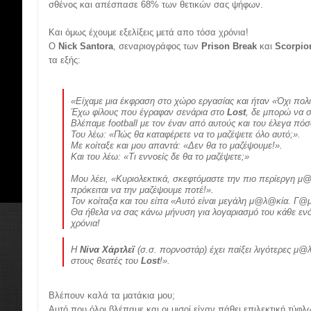
σθένος και απέσπασε 68% των θετικών σας ψήφων.
Και όμως έχουμε εξελίξεις μετά απο τόσα χρόνια!
Ο
Nick Santora
, σεναριογράφος των
Prison Break
και
Scorpio
τα εξής:
«
Είχαμε μια έκφραση στο χώρο εργασίας και ήταν «Όχι πολ
Έχω φίλους που έγραφαν σενάρια στο
Lost
, δε μπορώ να σ
Βλέπαμε football με τον έναν από αυτούς και του έλεγα πόσ
Του λέω: «Πώς θα καταφέρετε να το μαζέψετε όλο αυτό;».
Με κοίταξε και μου απαντά: «Δεν θα το μαζέψουμε!».
Και του λέω: «Τι εννοείς δε θα το μαζέψετε;»
Μου λέει, «Κυριολεκτικά, σκεφτόμαστε την πιο περίεργη μ@
πρόκειται να την μαζέψουμε ποτέ!».
Τον κοίταξα και του είπα «Αυτό είναι μεγάλη μ@λ@κία. Γ@
Θα ήθελα να σας κάνω μήνυση για λογαριασμό του κάθε ενό
χρόνια!
H
Νίνα Χάρτλεϊ
(σ.σ. πορνοστάρ) έχει παίξει λιγότερες μ@
στους θεατές του
Lost
!
».
Βλέπουν καλά τα ματάκια μου;
Αυτό που όλοι βλέπαμε και οι μισοί είχαν πάθει επιλεκτική τύφ