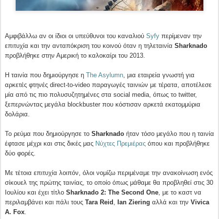
Αμφιβάλλω αν οι ίδιοι οι υπεύθυνοι του καναλιού
Syfy
περίμεναν την
επιτυχία και την ανταπόκριση του κοινού όταν η τηλεταινία
Sharknado
προβλήθηκε στην Αμερική το καλοκαίρι του 2013.
Η ταινία που δημιούργησε η
The Asylumn
, μια εταιρεία γνωστή για
αρκετές φτηνές direct-to-video παραγωγές ταινιών με τέρατα, αποτέλεσε
μία από τις πιο πολυσυζητημένες στα social media, όπως το twitter,
ξεπερνώντας μεγάλα blockbuster που κόστισαν αρκετά εκατομμύρια
δολάρια.
Το ρεύμα που δημιούργησε το
Sharknado
ήταν τόσο μεγάλο που η ταινία
έφτασε μέχρι και στις δικές μας
Νύχτες Πρεμιέρας
όπου και προβλήθηκε
δύο φορές.
Με τέτοια επιτυχία λοιπόν, όλοι νομίζω περιμέναμε την ανακοίνωση ενός
σίκουελ της πρώτης ταινίας, το οποίο όπως μάθαμε θα προβληθεί στις 30
Ιουλίου και έχει τίτλο
Sharknado 2: The Second One
, με το καστ να
περιλαμβάνει και πάλι τους
Tara Reid
,
Ian Ziering
αλλά και την
Vivica
A. Fox
.