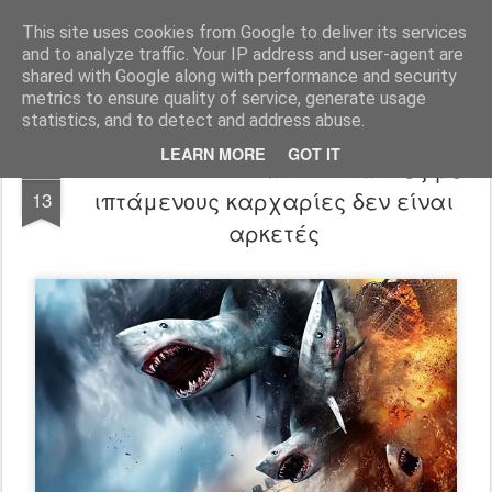
FilmBoy
This site uses cookies from Google to deliver its services
and to analyze traffic. Your IP address and user-agent are
shared with Google along with performance and security
metrics to ensure quality of service, generate usage
statistics, and to detect and address abuse.
LEARN MORE
GOT IT
Sharknado 3: ...Γιατί δύο ταινίες με
MAY
ιπτάμενους καρχαρίες δεν είναι
13
αρκετές