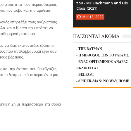
του - Mr. Bachmann and His
ρο μίσος από τους περισσότερους
Class (2021)
σος, τον φόβο και την αμάθεια.
Mar
18,
2022
εγονός επηρεάζει τους ανθρώπους
λλά και ο Kieren που πρέπει να
καθημερινό ρατσισμό.
ΠΑΙΖΟΝΤΑΙ ΑΚΟΜΑ
ις να δεις εκατοντάδες ζόμπι, οι
- THE BATMAN
άθους που αντιλαμβάνομαι εγώ σαν
- Η ΜΕΘΟΔΟΣ ΤΩΝ ΓΟΥΛΙΑΜΣ
τους βόρειους.
- ΕΝΑΣ ΟΡΓΙΣΜΕΝΟΣ ΑΝΔΡΑΣ
ΕΚΔΙΚΕΙΤΑΙ
ος και την ένταση που θα έβγαζες
- BELFAST
ε το διαφορετικό ταπεραμέντο μας
- SPIDER-MAN: NO WAY HOME
θηκε η 2η με περισσότερα επεισόδια