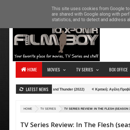
F
This site uses cookies from Google to 
HOME
ABOUT US
CONTACT
S
are shared with Google along with perf
statistics, and to detect and address 
HOME
MOVIES
TV SERIES
BOX OFFICE
LATEST NEWS
Κριτική: Thor: Love and Thunder (2022)
Κριτική: Αγέλη Προβάτων (202
HOME
TV SERIES
TV SERIES REVIEW: IN THE FLESH (SEASON 
TV Series Review: In The Flesh (sea