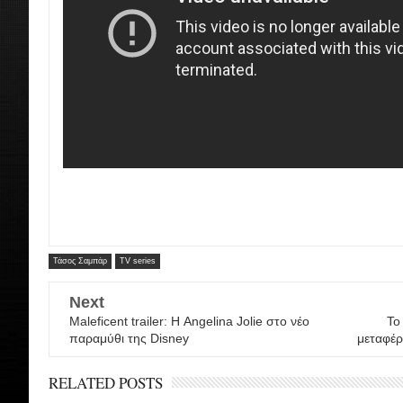
Τάσος Σαμπάρ
TV series
Next
Maleficent trailer: Η Angelina Jolie στο νέο
To
παραμύθι της Disney
μεταφέρ
RELATED POSTS