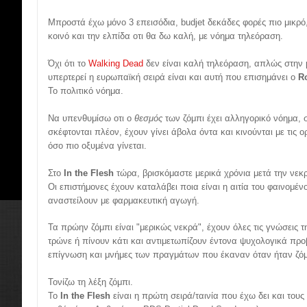
Μπροστά έχω μόνο 3 επεισόδια, budjet δεκάδες φορές πιο μικρ
κοινό και την ελπίδα οτι θα δω καλή, με νόημα τηλεόραση.
Όχι ότι το
Walking Dead
δεν είναι καλή τηλεόραση, απλώς στην 
υπερτερεί η ευρωπαϊκή σειρά είναι και αυτή που επισημάνει ο
R
Το πολιτικό νόημα.
Να υπενθυμίσω οτι ο
θεσμός
των ζόμπι έχει αλληγορικό νόημα,
σκέφτονται πλέον, έχουν γίνει άβολα όντα και κινούνται με τις ο
όσο πιο οξυμένα γίνεται.
Στο
In the Flesh
τώρα, βρισκόμαστε μερικά χρόνια μετά την νε
Οι επιστήμονες έχουν καταλάβει ποια είναι η αιτία του φαινομέν
αναστείλουν με φαρμακευτική αγωγή.
Τα πρώην ζόμπι είναι "μερικώς νεκρά", έχουν όλες τις γνώσεις τ
τρώνε ή πίνουν κάτι και αντιμετωπίζουν έντονα ψυχολογικά πρ
επίγνωση και μνήμες των πραγμάτων που έκαναν όταν ήταν ζόμ
Τονίζω τη λέξη ζόμπι.
Το
In the Flesh
είναι η πρώτη σειρά/ταινία που έχω δει και τους