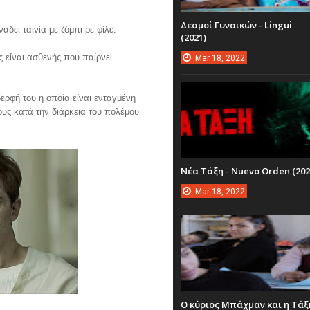
Δεσμοί Γυναικών - Lingui
αδεί ταινία με ζόμπι ρε φίλε.
(2021)
ος είναι ασθενής που παίρνει
Mar
18,
2022
δερφή του η οποία είναι ενταγμένη
υς κατά την διάρκεια του πολέμου
Νέα Τάξη - Nuevo Orden (202
Mar
18,
2022
Ο κύριος Μπάχμαν και η Τάξ