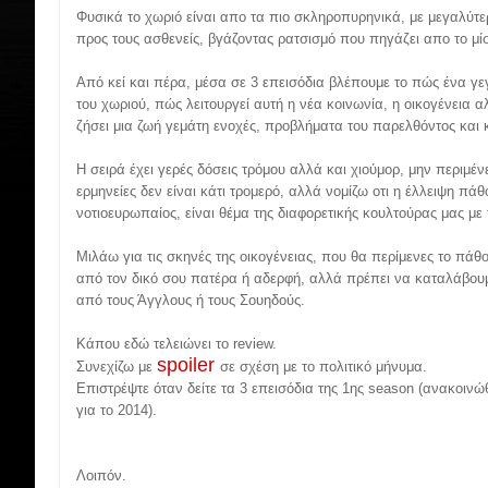
Φυσικά το χωριό είναι απο τα πιο σκληροπυρηνικά, με μεγαλύτε
προς τους ασθενείς, βγάζοντας ρατσισμό που πηγάζει απο το μί
Από κεί και πέρα, μέσα σε 3 επεισόδια βλέπουμε το πώς ένα γ
του χωριού, πώς λειτουργεί αυτή η νέα κοινωνία, η οικογένεια α
ζήσει μια ζωή γεμάτη ενοχές, προβλήματα του παρελθόντος και 
Η σειρά έχει γερές δόσεις τρόμου αλλά και χιούμορ, μην περιμένε
ερμηνείες δεν είναι κάτι τρομερό, αλλά νομίζω οτι η έλλειψη π
νοτιοευρωπαίος, είναι θέμα της διαφορετικής κουλτούρας μας με 
Μιλάω για τις σκηνές της οικογένειας, που θα περίμενες το πάθ
από τον δικό σου πατέρα ή αδερφή, αλλά πρέπει να καταλάβουμ
από τους Άγγλους ή τους Σουηδούς.
Κάπου εδώ τελειώνει το review.
spoiler
Συνεχίζω με
σε σχέση με το πολιτικό μήνυμα.
Επιστρέψτε όταν δείτε τα 3 επεισόδια της 1ης season (ανακοινώ
για το 2014).
Λοιπόν.