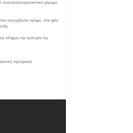
 πολιτικό/αντιρατσιστικό μήνυμα
που συνεχίζονται ακόμα, τότε φίλε
ίπεδη.
εις πλήρως την εμπειρία της
ρικάνικη τηλεόραση.