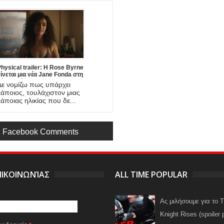
hysical trailer: Η Rose Byrne
ίνεται μια νέα Jane Fonda στη
έα σειρά του Apple TV+
Δε νομίζω πως υπάρχει
κάποιος, τουλάχιστον μιας
κάποιας ηλικίας που δε...
Facebook Comments
ΙΚΟΙΝΩΝΊΑΣ
ALL TIME POPULAR
Ας μιλήσουμε για το 
Knight Rises (spoiler 