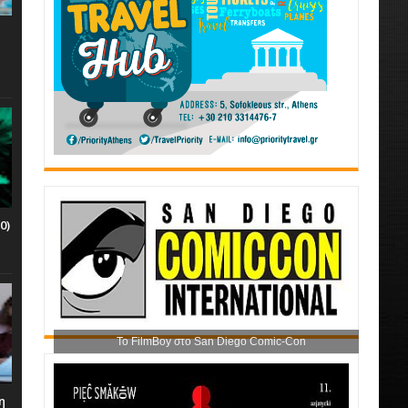
0)
Το FilmBoy στο San Diego Comic-Con
η