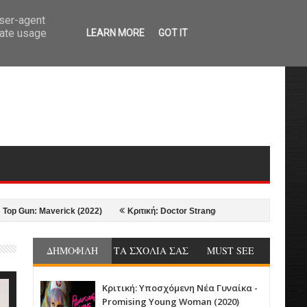
user-agent
rate usage
LEARN MORE
GOT IT
: Maverick (2022)
Κριτική: Doctor Strange in the Multiverse of Madness (
ΔΗΜΟΦΙΛΗ
ΤΑ ΣΧΟΛΙΑ ΣΑΣ
MUST SEE
Κριτική: Υποσχόμενη Νέα Γυναίκα -
Promising Young Woman (2020)