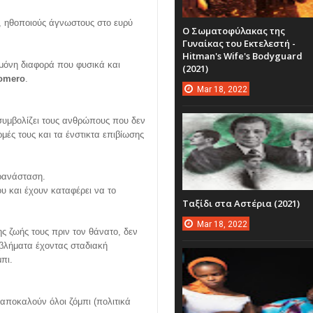
ό, ηθοποιούς άγνωστους στο ευρύ
Ο Σωματοφύλακας της
Γυναίκας του Εκτελεστή -
Hitman's Wife's Bodyguard
μόνη διαφορά που φυσικά και
(2021)
omero
.
Mar
18,
2022
 συμβολίζει τους ανθρώπους που δεν
ρμές τους και τα ένστικτα επιβίωσης
κρανάσταση.
ου και έχουν καταφέρει να το
Ταξίδι στα Αστέρια (2021)
Mar
18,
2022
ης ζωής τους πριν τον θάνατο, δεν
οβλήματα έχοντας σταδιακή
πι.
 αποκαλούν όλοι ζόμπι (πολιτικά