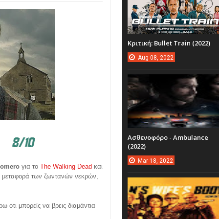
Κριτική: Bullet Train (2022)
Aug
08,
2022
Ασθενοφόρο - Ambulance
(2022)
Mar
18,
2022
Romero
για το
The Walking Dead
και
ή μεταφορά των ζωντανών νεκρών,
ρω οτι μπορείς να βρεις διαμάντια