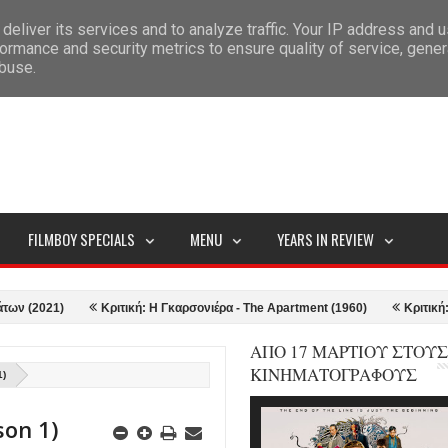
deliver its services and to analyze traffic. Your IP address and 
ITEMAP
ormance and security metrics to ensure quality of service, gene
abuse.
FILMBOY SPECIALS
MENU
YEARS IN REVIEW
1)
Κριτική: Η Γκαρσονιέρα - The Apartment (1960)
Κριτική: Top Gun
ΑΠΟ 17 ΜΑΡΤΙΟΥ ΣΤΟΥΣ
ΚΙΝΗΜΑΤΟΓΡΑΦΟΥΣ
1)
son 1)