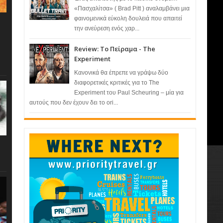
«Πασχαλίτσα» ( Brad Pitt ) αναλαμβάνει μια
φαινομενικά εύκολη δουλειά που απαιτεί
την ανεύρεση ενός χαρ...
Review: Το Πείραμα - The
Experiment
Κανονικά θα έπρεπε να γράψω δύο
διαφορετικές κριτικές για το The
Experiment του Paul Scheuring – μία για
αυτούς που δεν έχουν δει το ori...