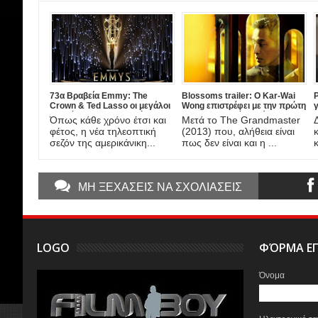
73α Βραβεία Emmy: The
Blossoms trailer: Ο Kar-Wai
P
Crown & Ted Lasso οι μεγάλοι
Wong επιστρέφει με την πρώτη
γ
νικητές των τηλεοπτικών
του τηλεοπτική σειρά!
ν
Όπως κάθε χρόνο έτσι και
Μετά το The Grandmaster
βραβείων της χρονιάς!
φέτος, η νέα τηλεοπτική
(2013) που, αλήθεια είναι
σεζόν της αμερικάνικη...
πως δεν είναι και η ...
ΜΗ ΞΕΧΑΣΕΙΣ ΝΑ ΣΧΟΛΙΑΣΕΙΣ
LOGO
ΦΌΡΜΑ ΕΠ
Όνομα