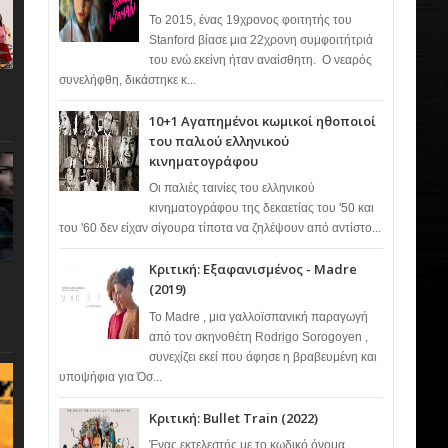
Το 2015, ένας 19χρονος φοιτητής του
Stanford βίασε μια 22χρονη συμφοιτήτριά
του ενώ εκείνη ήταν αναίσθητη. Ο νεαρός
συνελήφθη, δικάστηκε κ...
10+1 Αγαπημένοι κωμικοί ηθοποιοί
του παλιού ελληνικού
κινηματογράφου
Οι παλιές ταινίες του ελληνικού
κινηματογράφου της δεκαετίας του '50 και
του '60 δεν είχαν σίγουρα τίποτα να ζηλέψουν από αντίστο...
Κριτική: Εξαφανισμένος - Madre
(2019)
Το Madre , μια γαλλοϊσπανική παραγωγή
από τον σκηνοθέτη Rodrigo Sorogoyen ,
συνεχίζει εκεί που άφησε η βραβευμένη και
υποψήφια για Όσ...
Κριτική: Bullet Train (2022)
Ένας εκτελεστής με το κωδικό όνομα…