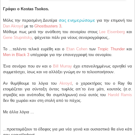
Γράφει ο Kostas Tsokos.
σας ενημερώσαμε
Μόλις την περασμένη Δευτέρα
για την επιμονή του
Dan Akroyd
με το
Ghostbusters 3
.
Μάθαμε πως μετά την ανάθεση του σεναρίου στους
Lee Eisenberg
και
Gene Stupnitsky
, ψάχνεται πάλι για νέους σεναριογράφους,.
Το ...ταλέντο τελικά ευρέθη και ο
Etan Cohen
των
Tropic Thunder
και
Men in Black 3
υπέγραψε για την επανεγγραφή του σεναρίου.
Ένα σενάριο που αν και ο
Bill Murray
έχει επανειλημμένως αρνηθεί να
συμμετάσχει, ίσως και να αλλάξει γνώμη αν το τελειοποιήσουν.
Αν θυμήθουμε τα λόγια του
Akroyd
, ο χαρακτήρας του ο Ray θα
ετοιμάζεται για σύνταξη όντας τυφλός απ΄το ένα μάτι, κουτσός (σ.σ.
στραβός και ανάποδος θα συμπλήρωνα) ενώ αυτός του
Harold Ramis
δεν θα χωράει καν στη στολή από το πάχος.
Με άλλα λόγια ...
...προετοιμάζουν το έδαφος για μια νέα γενιά και ουσιαστικά θα είνα κάτι
σαν sequel/reboot.