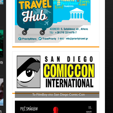
0)
Το FilmBoy στο San Diego Comic-Con
η