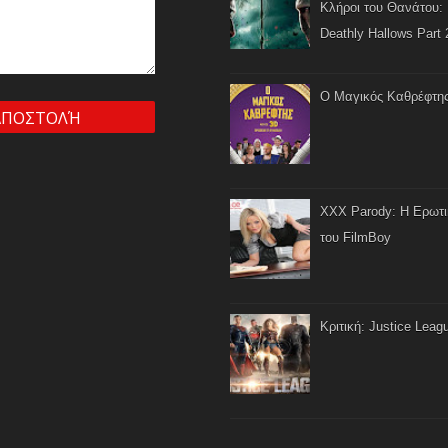
Κλήροι του Θανάτου: 
Deathly Hallows Part 
Ο Μαγικός Καθρέφτη
XXX Parody: Η Ερωτ
του FilmBoy
Κριτική: Justice Leag