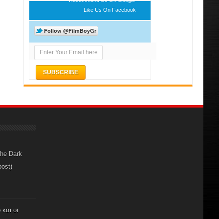
Like Us On Facebook
The Dark
post)
 και οι