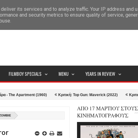
deliver its services and to analyze traffic. Your IP address and 
ITEMAP
ormance and security metrics to ensure quality of service, gene
abuse.
FILMBOY SPECIALS
MENU
YEARS IN REVIEW
e Apartment (1960)
Κριτική: Top Gun: Maverick (2022)
Κριτική: Doct
ΑΠΟ 17 ΜΑΡΤΙΟΥ ΣΤΟΥΣ
ΚΙΝΗΜΑΤΟΓΡΑΦΟΥΣ
OZOMBIE
ror