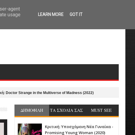
user-agent
rate usage
LEARN MORE
GOT IT
or Strange in the Multiverse of Madness (2022)
Κριτική: Ο Άνθρωπος απ' 
ΔΗΜΟΦΙΛΗ
ΤΑ ΣΧΟΛΙΑ ΣΑΣ
MUST SEE
Κριτική: Υποσχόμενη Νέα Γυναίκα -
Promising Young Woman (2020)