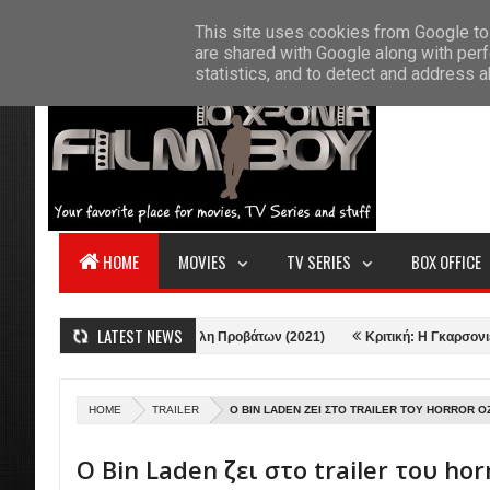
F
This site uses cookies from Google to 
HOME
ABOUT US
CONTACT
S
are shared with Google along with perf
statistics, and to detect and address 
HOME
MOVIES
TV SERIES
BOX OFFICE
LATEST NEWS
(2022)
Κριτική: Αγέλη Προβάτων (2021)
Κριτική: Η Γκαρσονιέρα - Th
HOME
TRAILER
Ο BIN LADEN ΖΕΙ ΣΤΟ TRAILER ΤΟΥ HORROR 
Ο Bin Laden ζει στο trailer του hor