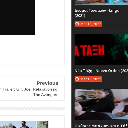
Δεσμοί Γυναικών - Lingui
(2021)
Mar
18,
2022
Νέα Τάξη - Nuevo Orden (202
Mar
18,
2022
Previous
Trailer: G.I. Joe: Retaliation και
The Avengers
Ο κύριος Μπάχμαν και η Τάξ