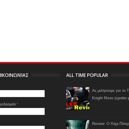
ΙΚΟΙΝΩΝΊΑΣ
ALL TIME POPULAR
Ας μιλήσουμε για το 
Knight Rises (spoiler 
αχυδρομείο
*
Review: Ο Χάρι Πότερ