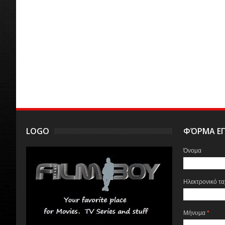
LOGO
ΦΌΡΜΑ ΕΠ
Όνομα
Ηλεκτρονικό τ
Μήνυμα
*