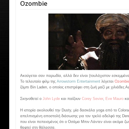
Ozombie
Ακούγεται σαν παρωδία, αλλά δεν είναι (τουλάχιστον εσκεμμένα
Το τελευταίο φιλμ της
Arrowstorm Entertainment
λέγεται
Ozombi
ζόμπι Bin Laden, ο οποίος επιστρέφει στη ζωή μαζί με χιλιάδες 
Σκηνοθετεί ο
John Lyde
και παίζουν
Corey Sevier
,
Eve Mauro
κα
Η ιστορία ακολουθεί την Dusty, μία δασκάλα yoga από το Colorad
απελπισμένη αποστολή διάσωσης για τον τρελό αδελφό της Der
που είναι πεπεισμένος ότι ο Οσάμα Μπιν Λάντεν είναι ακόμα ζων
θαφτεί στη θάλασσα.