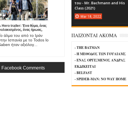
του - Mr. Bachmann and His
Class (2021)
Mar
18,
2022
 Hero trailer: Ένα θύμα, ένας
φυλακισμένος, ένας ήρωας,
νας πατέρας. Έρχεται στο
ΠΑΙΖΟΝΤΑΙ ΑΚΟΜΑ
Το άλμα του από το Ιράν
mazon η νέα ταινία του
στην Ισπανία με το Todos lo
Asghar Farhadi!
Saben ήταν αξιόλογ...
- THE BATMAN
- Η ΜΕΘΟΔΟΣ ΤΩΝ ΓΟΥΛΙΑΜΣ
- ΕΝΑΣ ΟΡΓΙΣΜΕΝΟΣ ΑΝΔΡΑΣ
ΕΚΔΙΚΕΙΤΑΙ
Facebook Comments
- BELFAST
- SPIDER-MAN: NO WAY HOME