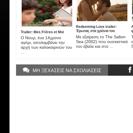
Redeeming Love trailer:
A
Έρωτας στα χρόνια του
Trailer: Mes Frères et Moi
Χρυσού Πυρετού, στη νέα
έ
Με εξαίρεση το The Salton
Ο Νουρ, ένα 14χρονο
ταινία του DJ Caruso
A
Sea (2002) που ουσιαστικά
αγόρι, απολαμβάνει την
τον έβαλε και στο ...
αρχή των καλοκαιρινών του
...
ΜΗ ΞΕΧΑΣΕΙΣ ΝΑ ΣΧΟΛΙΑΣΕΙΣ