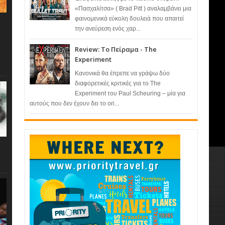
«Πασχαλίτσα» ( Brad Pitt ) αναλαμβάνει μια
φαινομενικά εύκολη δουλειά που απαιτεί
την ανεύρεση ενός χαρ...
Review: Το Πείραμα - The
Experiment
Κανονικά θα έπρεπε να γράψω δύο
διαφορετικές κριτικές για το The
Experiment του Paul Scheuring – μία για
αυτούς που δεν έχουν δει το ori...