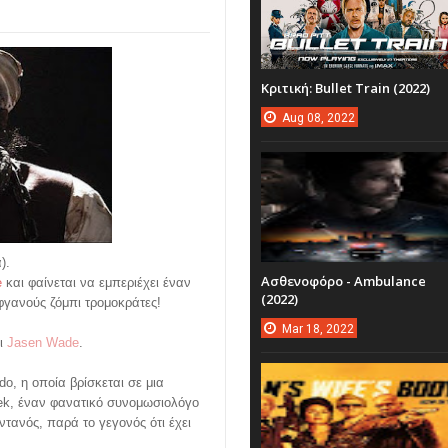
Κριτική: Bullet Train (2022)
Aug
08,
2022
).
Ασθενοφόρο - Ambulance
e
και φαίνεται να εμπεριέχει έναν
(2022)
Αφγανούς ζόμπι τρομοκράτες!
Mar
18,
2022
ι
Jasen Wade
.
o, η οποία βρίσκεται σε μια
ek, έναν φανατικό συνομωσιολόγο
τανός, παρά το γεγονός ότι έχει