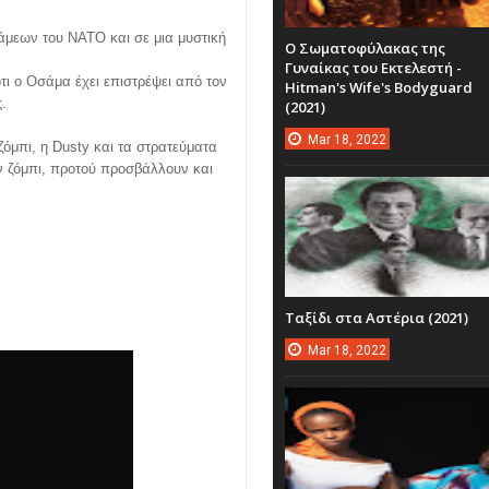
άμεων του ΝΑΤΟ και σε μια μυστική
Ο Σωματοφύλακας της
Γυναίκας του Εκτελεστή -
 ότι ο Οσάμα έχει επιστρέψει από τον
Hitman's Wife's Bodyguard
.
(2021)
Mar
18,
2022
όμπι, η Dusty και τα στρατεύματα
ν ζόμπι, προτού προσβάλλουν και
Ταξίδι στα Αστέρια (2021)
Mar
18,
2022