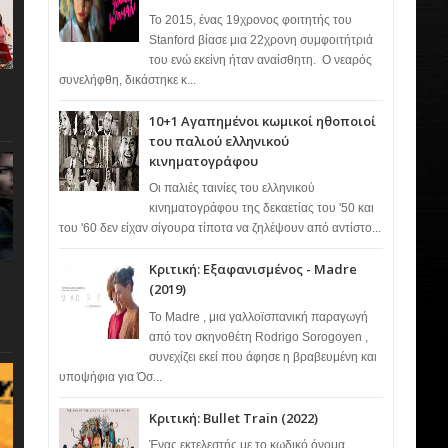
Το 2015, ένας 19χρονος φοιτητής του
Stanford βίασε μια 22χρονη συμφοιτήτριά
του ενώ εκείνη ήταν αναίσθητη. Ο νεαρός
συνελήφθη, δικάστηκε κ...
10+1 Αγαπημένοι κωμικοί ηθοποιοί
του παλιού ελληνικού
κινηματογράφου
Οι παλιές ταινίες του ελληνικού
κινηματογράφου της δεκαετίας του '50 και
του '60 δεν είχαν σίγουρα τίποτα να ζηλέψουν από αντίστο...
Κριτική: Εξαφανισμένος - Madre
(2019)
Το Madre , μια γαλλοϊσπανική παραγωγή
από τον σκηνοθέτη Rodrigo Sorogoyen ,
συνεχίζει εκεί που άφησε η βραβευμένη και
υποψήφια για Όσ...
Κριτική: Bullet Train (2022)
Ένας εκτελεστής με το κωδικό όνομα…