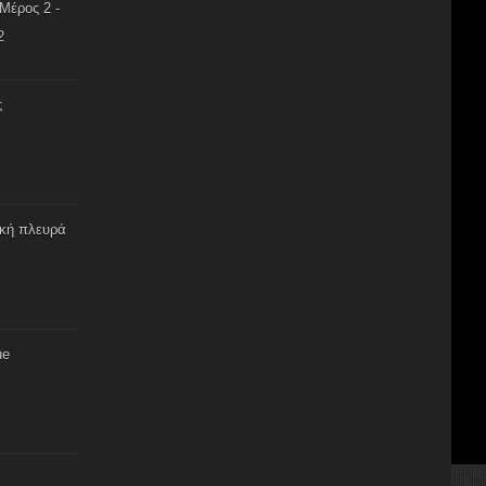
Μέρος 2 -
2
ς
ική πλευρά
ue