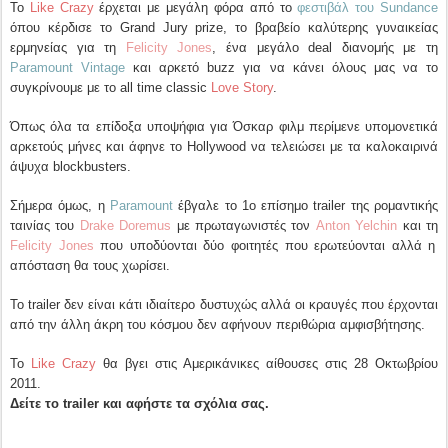
Το
Like Crazy
έρχεται με μεγάλη φόρα από το
φεστιβάλ του Sundance
όπου κέρδισε το Grand Jury prize, το βραβείο καλύτερης γυναικείας
ερμηνείας για τη
Felicity Jones
, ένα μεγάλο deal διανομής με τη
Paramount Vintage
και αρκετό buzz για να κάνει όλους μας να το
συγκρίνουμε με το all time classic
Love Story
.
Όπως όλα τα επίδοξα υποψήφια για Όσκαρ φιλμ περίμενε υπομονετικά
αρκετούς μήνες και άφηνε το Hollywood να τελειώσει με τα καλοκαιρινά
άψυχα blockbusters.
Σήμερα όμως, η
Paramount
έβγαλε το 1ο επίσημο trailer της ρομαντικής
ταινίας του
Drake Doremus
με πρωταγωνιστές τον
Anton Yelchin
και τη
Felicity Jones
που υποδύονται δύο φοιτητές που ερωτεύονται αλλά η
απόσταση θα τους χωρίσει.
Το trailer δεν είναι κάτι ιδιαίτερο δυστυχώς αλλά οι κραυγές που έρχονται
από την άλλη άκρη του κόσμου δεν αφήνουν περιθώρια αμφισβήτησης.
Το
Like Crazy
θα βγει στις Αμερικάνικες αίθουσες στις 28 Οκτωβρίου
2011.
Δείτε το trailer και αφήστε τα σχόλια σας.